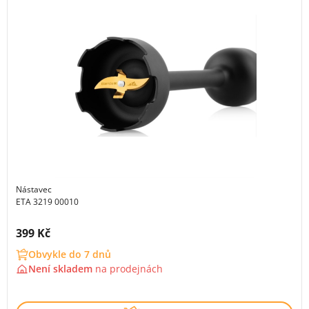
Nástavec
ETA 3219 00010
Cena s DPH:
399 Kč
Obvykle do 7 dnů
Není skladem
na
prodejnách