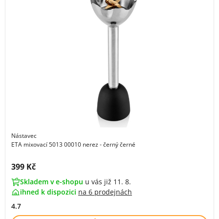
Nástavec
ETA mixovací 5013 00010 nerez - černý černé
Cena s DPH:
399 Kč
Skladem v e-shopu
u vás již 11. 8.
ihned k dispozici
na
6 prodejnách
4.7