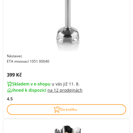
Nástavec
ETA mixovací 1051 00040
Cena s DPH:
399 Kč
Skladem v e-shopu
u vás již 11. 8.
ihned k dispozici
na
12 prodejnách
4.5
Do košíku