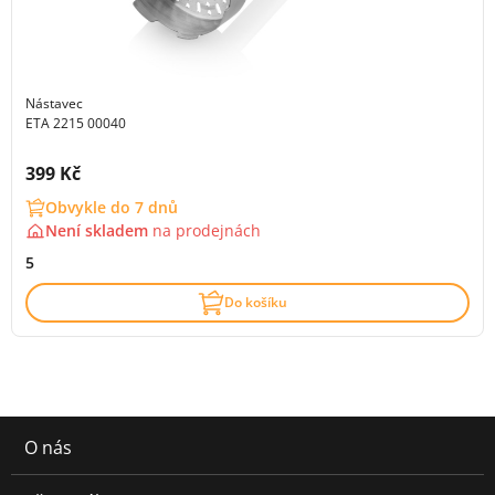
Nástavec
ETA 2215 00040
Cena s DPH:
399 Kč
Obvykle do 7 dnů
Není skladem
na
prodejnách
5
Do košíku
O nás