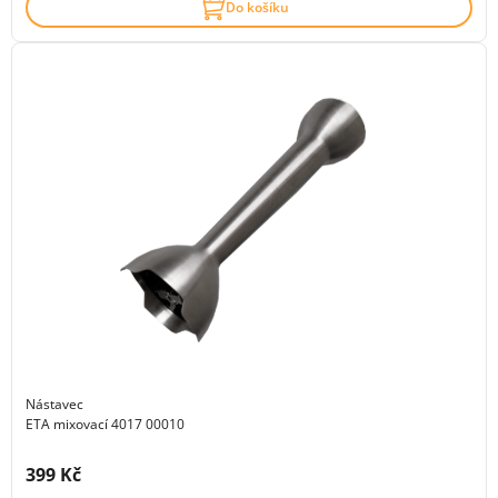
Do košíku
Nástavec
ETA mixovací 4017 00010
Cena s DPH:
399 Kč