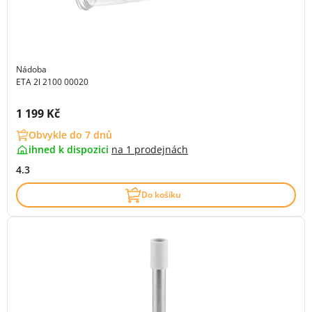
Nádoba
ETA 2l 2100 00020
Cena s DPH:
1 199 Kč
Obvykle do 7 dnů
ihned k dispozici
na
1 prodejnách
4.3
Do košíku