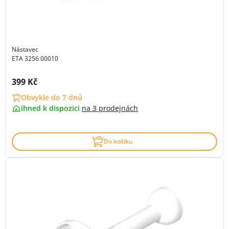
Nástavec
ETA 3256 00010
Cena s DPH:
399 Kč
Obvykle do 7 dnů
ihned k dispozici
na
3 prodejnách
Do košíku