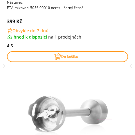
Nástavec
ETA mixovací 5056 00010 nerez - černý černé
Cena s DPH:
399 Kč
Obvykle do 7 dnů
ihned k dispozici
na
1 prodejnách
4.5
Do košíku