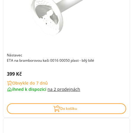
Nástavec
ETA na bramborovou kaši 0016 00050 plast - bílý bílé
Cena s DPH:
399 Kč
Obvykle do 7 dnů
ihned k dispozici
na
2 prodejnách
Do košíku