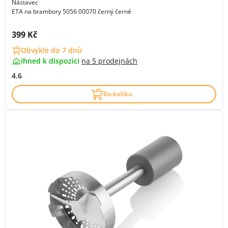
Nástavec
ETA na brambory 5056 00070 černý černé
Cena s DPH:
399 Kč
Obvykle do 7 dnů
ihned k dispozici
na
5 prodejnách
4.6
Do košíku