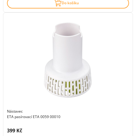
Do košíku
Nástavec
ETA pasírovací ETA 0059 00010
Cena s DPH:
399 Kč