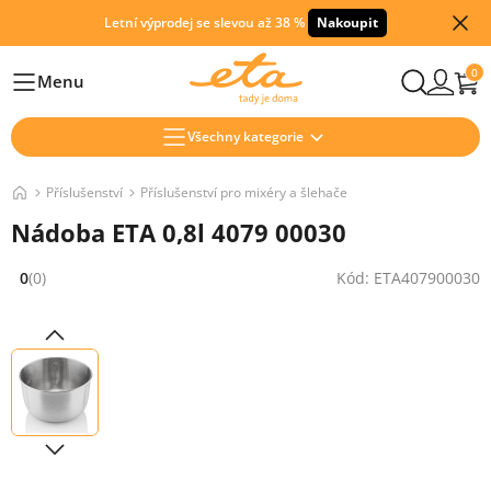
Letní výprodej se slevou až 38 %
Nakoupit
0
Menu
Hlavní
Všechny kategorie
Příslušenství
Příslušenství pro mixéry a šlehače
Nádoba ETA 0,8l 4079 00030
0
(0)
Kód: ETA407900030
Hodnocení: 0 z 5 (0 recenzí)