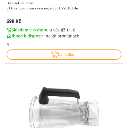
Brousek na nože
ETA Lento - brousek na nože 0051 99010 bílé
Cena s DPH:
699 Kč
Skladem v e-shopu
u vás již 11. 8.
ihned k dispozici
na
28 prodejnách
4
Do košíku