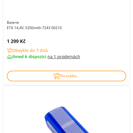
Baterie
ETA 14,4V, 5200mAh 7243 00210
Cena s DPH:
1 299 Kč
Obvykle do 7 dnů
ihned k dispozici
na
1 prodejnách
Do košíku