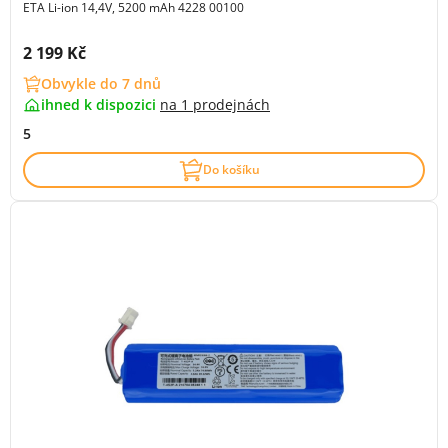
ETA Li-ion 14,4V, 5200 mAh 4228 00100
Cena s DPH:
2 199 Kč
Obvykle do 7 dnů
ihned k dispozici
na
1 prodejnách
5
Do košíku