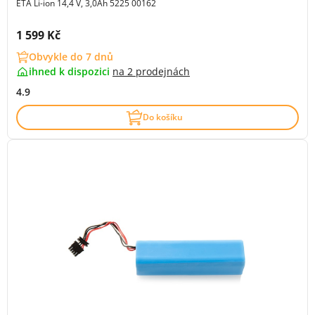
ETA Li-ion 14,4 V, 3,0Ah 5225 00162
Cena s DPH:
1 599 Kč
Obvykle do 7 dnů
ihned k dispozici
na
2 prodejnách
4.9
Do košíku