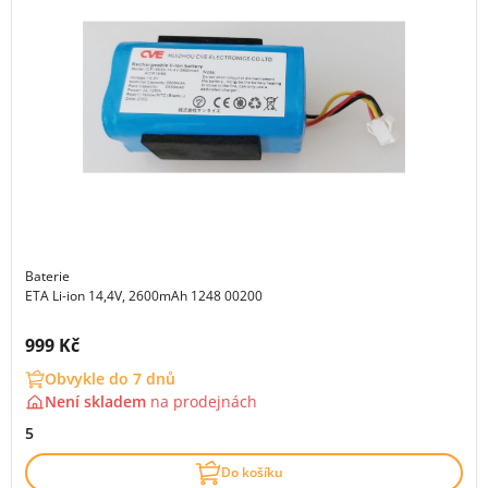
Baterie
ETA Li-ion 14,4V, 2600mAh 1248 00200
Cena s DPH:
999 Kč
Obvykle do 7 dnů
Není skladem
na
prodejnách
5
Do košíku