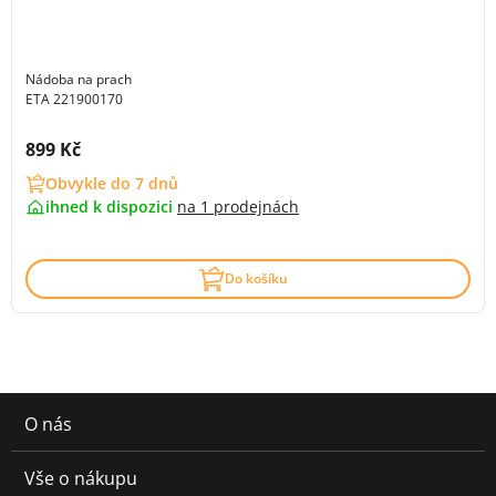
Nádoba na prach
ETA 221900170
Cena s DPH:
899 Kč
Obvykle do 7 dnů
ihned k dispozici
na
1 prodejnách
Do košíku
O nás
Vše o nákupu