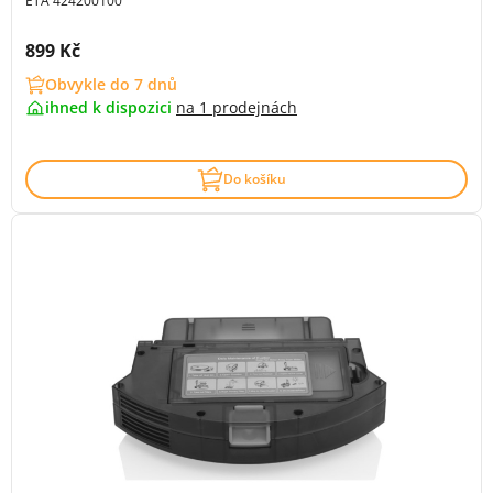
ETA 424200100
Cena s DPH:
899 Kč
Obvykle do 7 dnů
ihned k dispozici
na
1 prodejnách
Do košíku