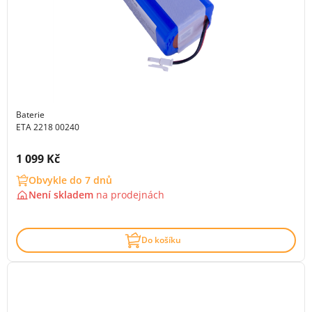
Baterie
ETA 2218 00240
Cena s DPH:
1 099 Kč
Obvykle do 7 dnů
Není skladem
na
prodejnách
Do košíku