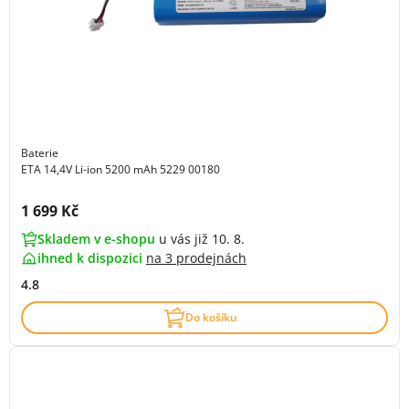
Baterie
ETA 14,4V Li-ion 5200 mAh 5229 00180
Cena s DPH:
1 699 Kč
Skladem v e-shopu
u vás již 10. 8.
ihned k dispozici
na
3 prodejnách
4.8
Do košíku