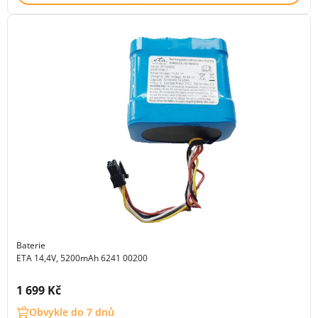
Baterie
ETA 14,4V, 5200mAh 6241 00200
Cena s DPH:
1 699 Kč
Obvykle do 7 dnů