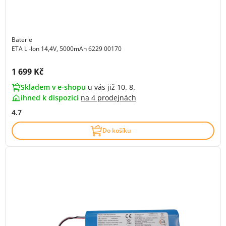
Baterie
ETA Li-Ion 14,4V, 5000mAh 6229 00170
Cena s DPH:
1 699 Kč
Skladem v e-shopu
u vás již 10. 8.
ihned k dispozici
na
4 prodejnách
4.7
Do košíku