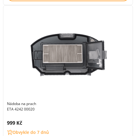
Nádoba na prach
ETA 4242 00020
Cena s DPH:
999 Kč
Obvykle do 7 dnů