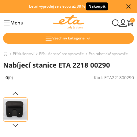
Letní výprodej se slevou až 38 %
Nakoupit
0
Menu
Hlavní
Všechny kategorie
Příslušenství
Příslušenství pro vysavače
Pro robotické vysavače
Nabíjecí stanice ETA 2218 00290
0
(0)
Kód: ETA221800290
Hodnocení: 0 z 5 (0 recenzí)