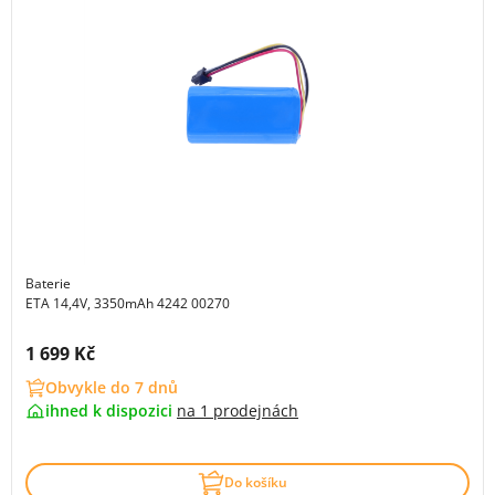
Baterie
ETA 14,4V, 3350mAh 4242 00270
Cena s DPH:
1 699 Kč
Obvykle do 7 dnů
ihned k dispozici
na
1 prodejnách
Do košíku