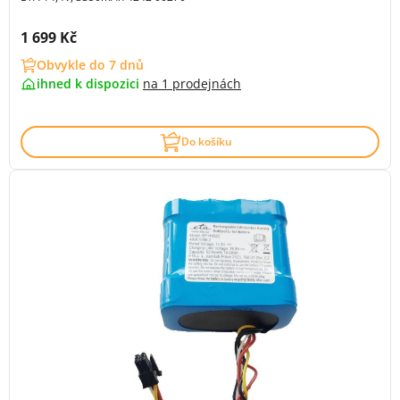
Cena s DPH:
1 699 Kč
Obvykle do 7 dnů
ihned k dispozici
na
1 prodejnách
Do košíku