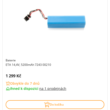
Baterie
ETA 14,4V, 5200mAh 7243 00210
Cena s DPH:
1 299 Kč
Obvykle do 7 dnů
ihned k dispozici
na
1 prodejnách
Do košíku