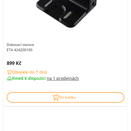
Dokovací stanice
ETA 424200100
Cena s DPH:
899 Kč
Obvykle do 7 dnů
ihned k dispozici
na
1 prodejnách
Do košíku