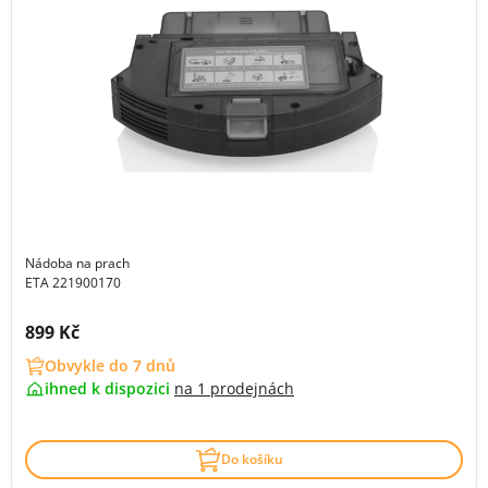
Nádoba na prach
ETA 221900170
Cena s DPH:
899 Kč
Obvykle do 7 dnů
ihned k dispozici
na
1 prodejnách
Do košíku