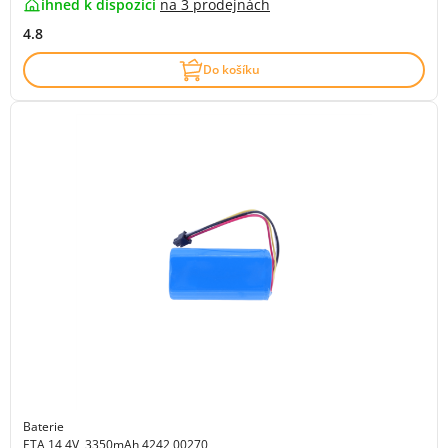
ihned k dispozici
na
3 prodejnách
4.8
Do košíku
Baterie
ETA 14,4V, 3350mAh 4242 00270