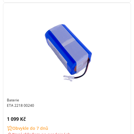
Baterie
ETA 2218 00240
Cena s DPH:
1 099 Kč
Obvykle do 7 dnů