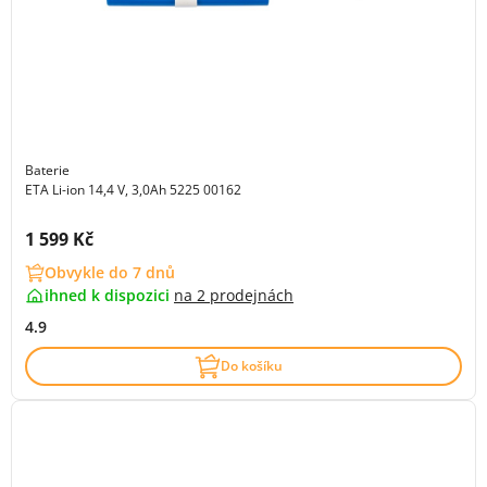
Baterie
ETA Li-ion 14,4 V, 3,0Ah 5225 00162
Cena s DPH:
1 599 Kč
Obvykle do 7 dnů
ihned k dispozici
na
2 prodejnách
4.9
Do košíku