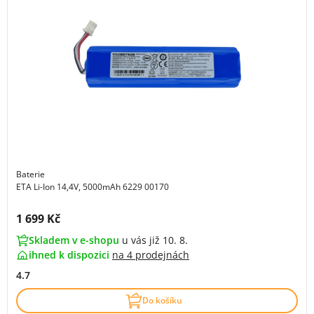
Baterie
ETA Li-Ion 14,4V, 5000mAh 6229 00170
Cena s DPH:
1 699 Kč
Skladem v e-shopu
u vás již 10. 8.
ihned k dispozici
na
4 prodejnách
4.7
Do košíku