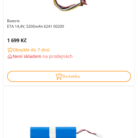
Baterie
ETA 14,4V, 5200mAh 6241 00200
Cena s DPH:
1 699 Kč
Obvykle do 7 dnů
Není skladem
na
prodejnách
Do košíku