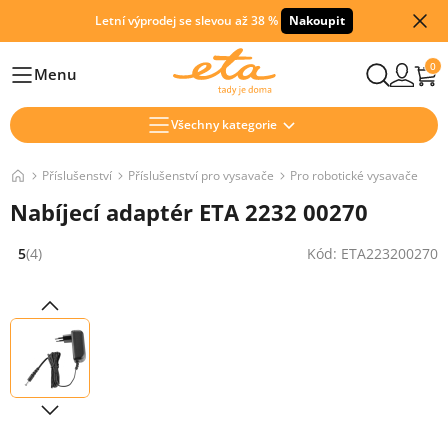
Letní výprodej se slevou až 38 %
Nakoupit
0
Menu
Hlavní
Všechny kategorie
Příslušenství
Příslušenství pro vysavače
Pro robotické vysavače
Nabíjecí adaptér ETA 2232 00270
5
(4)
Kód: ETA223200270
Hodnocení: 5 z 5 (4 recenzí)