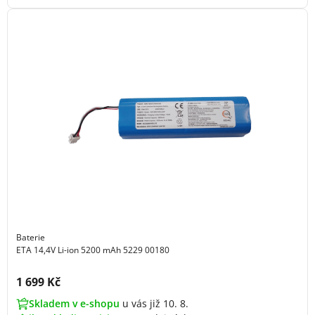
Baterie
ETA 14,4V Li-ion 5200 mAh 5229 00180
Cena s DPH:
1 699 Kč
Skladem v e-shopu
u vás již 10. 8.