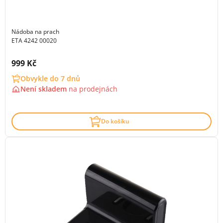
Nádoba na prach
ETA 4242 00020
Cena s DPH:
999 Kč
Obvykle do 7 dnů
Není skladem
na
prodejnách
Do košíku