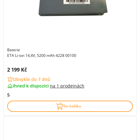
Baterie
ETA Li-ion 14,4V, 5200 mAh 4228 00100
Cena s DPH:
2 199 Kč
Obvykle do 7 dnů
ihned k dispozici
na
1 prodejnách
5
Do košíku