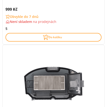
Cena s DPH:
999 Kč
Obvykle do 7 dnů
Není skladem
na
prodejnách
5
Do košíku