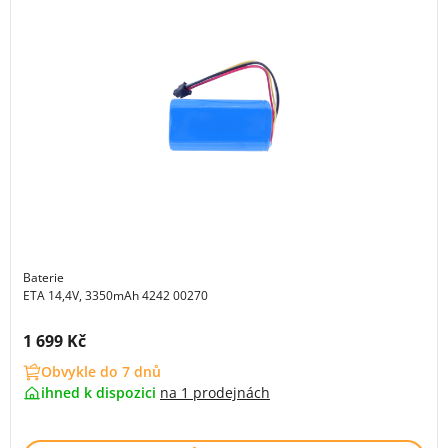
Baterie
ETA 14,4V, 3350mAh 4242 00270
Cena s DPH:
1 699 Kč
Obvykle do 7 dnů
ihned k dispozici
na
1 prodejnách