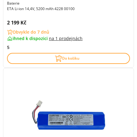
Baterie
ETA Li-ion 14,4V, 5200 mAh 4228 00100
Cena s DPH:
2 199 Kč
Obvykle do 7 dnů
ihned k dispozici
na
1 prodejnách
5
Do košíku