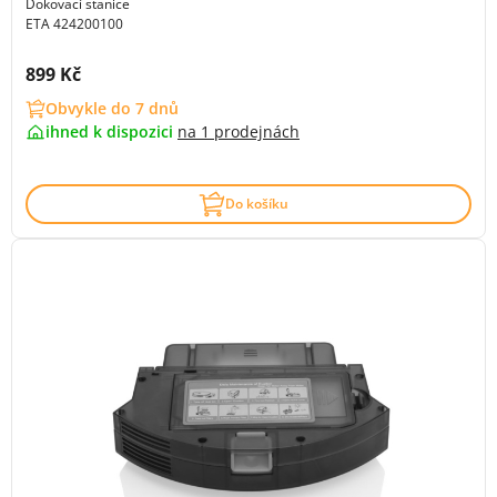
Dokovací stanice
ETA 424200100
Cena s DPH:
899 Kč
Obvykle do 7 dnů
ihned k dispozici
na
1 prodejnách
Do košíku