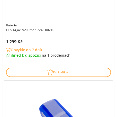
Baterie
ETA 14,4V, 5200mAh 7243 00210
Cena s DPH:
1 299 Kč
Obvykle do 7 dnů
ihned k dispozici
na
1 prodejnách
Do košíku