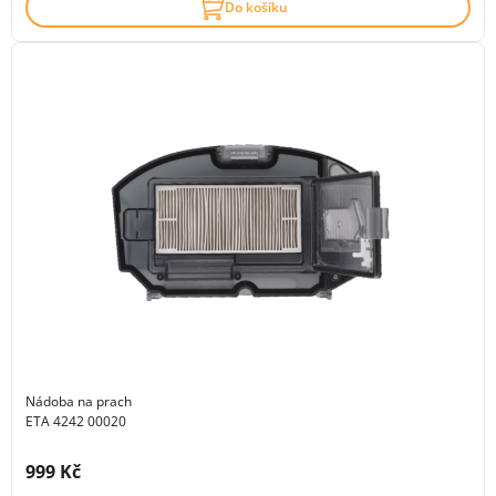
Do košíku
Nádoba na prach
ETA 4242 00020
Cena s DPH:
999 Kč