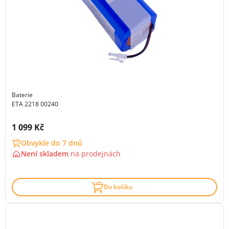
Baterie
ETA 2218 00240
Cena s DPH:
1 099 Kč
Obvykle do 7 dnů
Není skladem
na
prodejnách
Do košíku