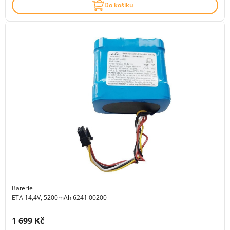
Do košíku
Baterie
ETA 14,4V, 5200mAh 6241 00200
Cena s DPH:
1 699 Kč