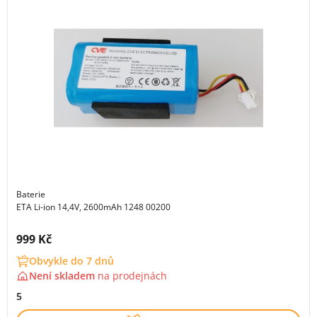
Baterie
ETA Li-ion 14,4V, 2600mAh 1248 00200
Cena s DPH:
999 Kč
Obvykle do 7 dnů
Není skladem
na
prodejnách
5