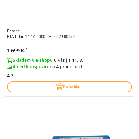
Baterie
ETA Li-Ion 14,4V, 5000mAh 6229 00170
Cena s DPH:
1 699 Kč
Skladem v e-shopu
u vás již 11. 8.
ihned k dispozici
na
4 prodejnách
4.7
Do košíku