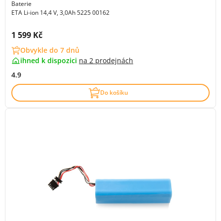
Baterie
ETA Li-ion 14,4 V, 3,0Ah 5225 00162
Cena s DPH:
1 599 Kč
Obvykle do 7 dnů
ihned k dispozici
na
2 prodejnách
4.9
Do košíku