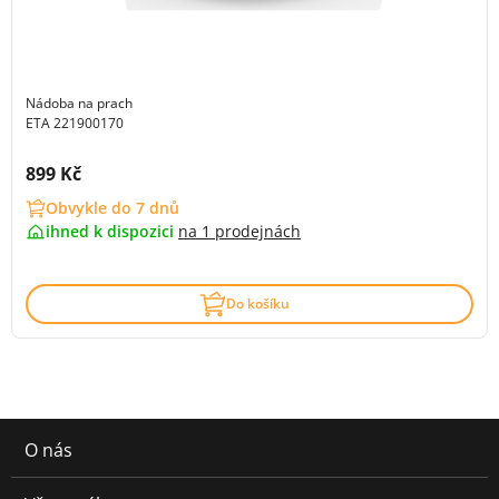
Nádoba na prach
ETA 221900170
Cena s DPH:
899 Kč
Obvykle do 7 dnů
ihned k dispozici
na
1 prodejnách
Do košíku
O nás