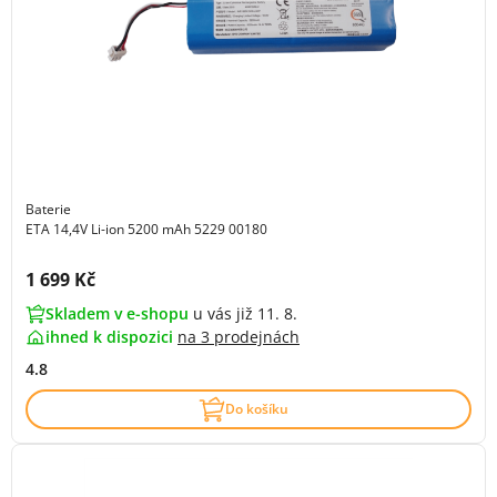
Baterie
ETA 14,4V Li-ion 5200 mAh 5229 00180
Cena s DPH:
1 699 Kč
Skladem v e-shopu
u vás již 11. 8.
ihned k dispozici
na
3 prodejnách
4.8
Do košíku