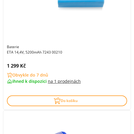
Baterie
ETA 14,4V, 5200mAh 7243 00210
Cena s DPH:
1 299 Kč
Obvykle do 7 dnů
ihned k dispozici
na
1 prodejnách
Do košíku