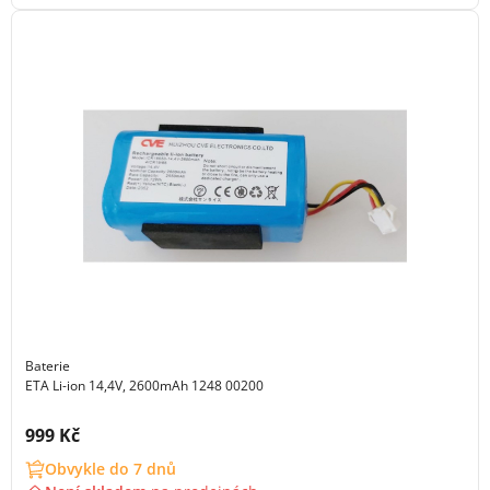
Baterie
ETA Li-ion 14,4V, 2600mAh 1248 00200
Cena s DPH:
999 Kč
Obvykle do 7 dnů