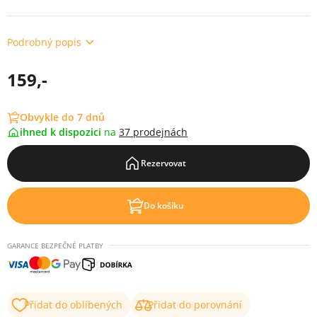
Podrobný popis
159,-
Obvykle do 7 dnů
ihned k dispozici
na
37 prodejnách
Rezervovat
Do košíku
GARANCE BEZPEČNÉ PLATBY
Přidat do oblíbených
Přidat do porovnání