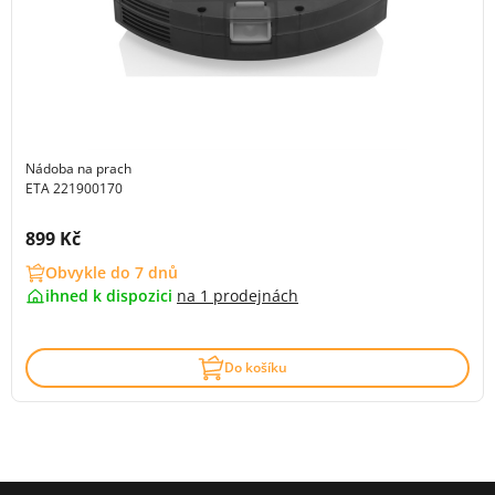
Nádoba na prach
ETA 221900170
Cena s DPH:
899 Kč
Obvykle do 7 dnů
ihned k dispozici
na
1 prodejnách
Do košíku