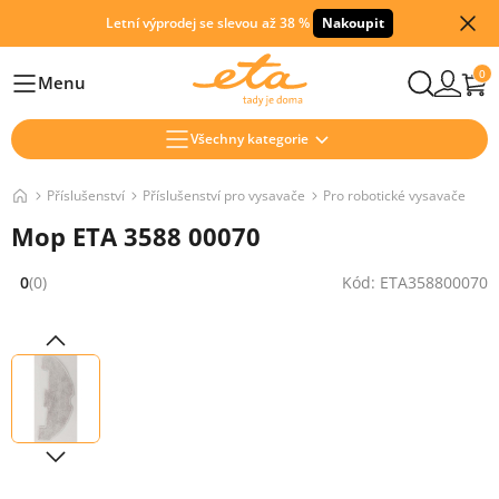
Letní výprodej se slevou až 38 %
Nakoupit
0
Menu
Hlavní
Všechny kategorie
Příslušenství
Příslušenství pro vysavače
Pro robotické vysavače
Mop ETA 3588 00070
0
(0)
Kód: ETA358800070
Hodnocení: 0 z 5 (0 recenzí)