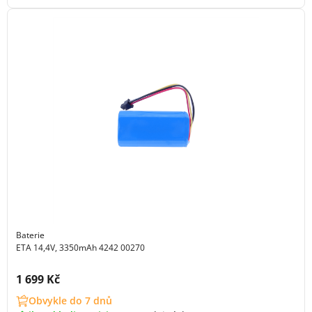
Baterie
ETA 14,4V, 3350mAh 4242 00270
Cena s DPH:
1 699 Kč
Obvykle do 7 dnů