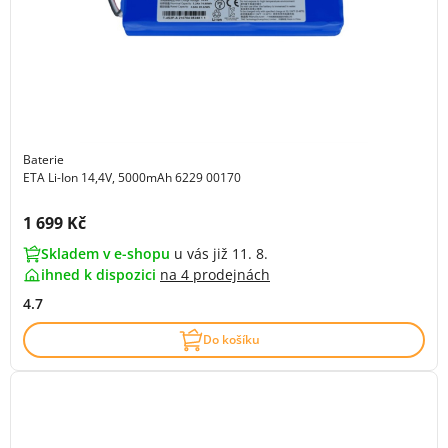
Baterie
ETA Li-Ion 14,4V, 5000mAh 6229 00170
Cena s DPH:
1 699 Kč
Skladem v e-shopu
u vás již 11. 8.
ihned k dispozici
na
4 prodejnách
4.7
Do košíku