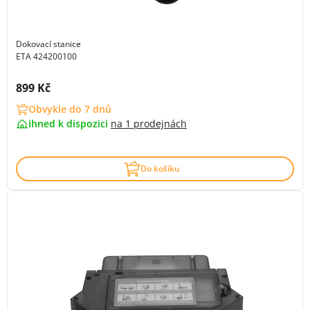
Dokovací stanice
ETA 424200100
Cena s DPH:
899 Kč
Obvykle do 7 dnů
ihned k dispozici
na
1 prodejnách
Do košíku