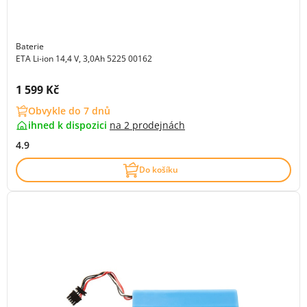
Baterie
ETA Li-ion 14,4 V, 3,0Ah 5225 00162
Cena s DPH:
1 599 Kč
Obvykle do 7 dnů
ihned k dispozici
na
2 prodejnách
4.9
Do košíku