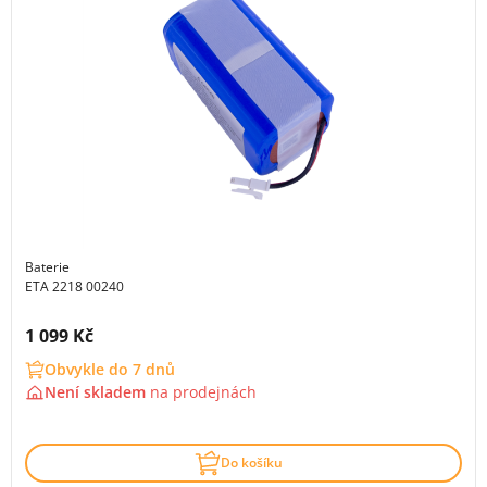
Baterie
ETA 2218 00240
Cena s DPH:
1 099 Kč
Obvykle do 7 dnů
Není skladem
na
prodejnách
Do košíku