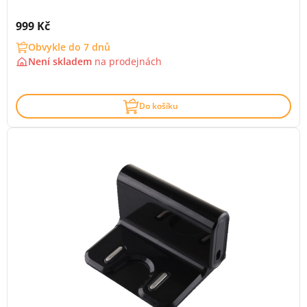
Cena s DPH:
999 Kč
Obvykle do 7 dnů
Není skladem
na
prodejnách
Do košíku