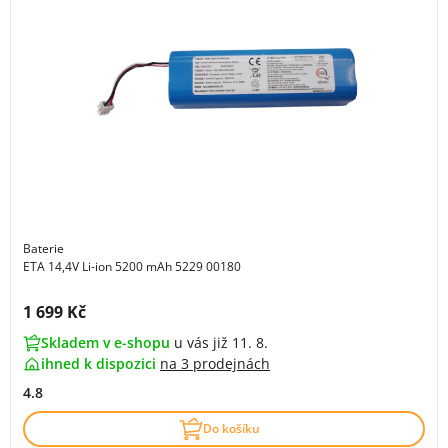
Baterie
ETA 14,4V Li-ion 5200 mAh 5229 00180
Cena s DPH:
1 699 Kč
Skladem v e-shopu
u vás již 11. 8.
ihned k dispozici
na
3 prodejnách
4.8
Do košíku