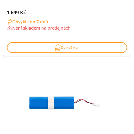
Cena s DPH:
1 699 Kč
Obvykle do 7 dnů
Není skladem
na
prodejnách
Do košíku