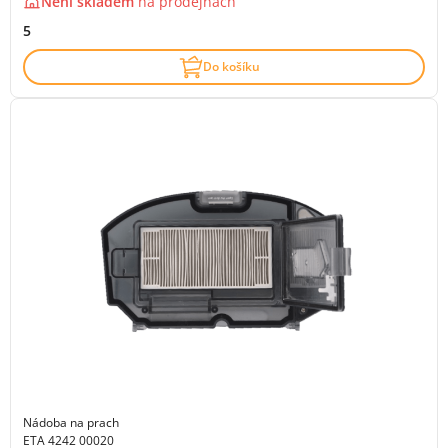
Není skladem
na
prodejnách
5
Do košíku
Nádoba na prach
ETA 4242 00020