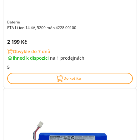
Baterie
ETA Li-ion 14,4V, 5200 mAh 4228 00100
Cena s DPH:
2 199 Kč
Obvykle do 7 dnů
ihned k dispozici
na
1 prodejnách
5
Do košíku