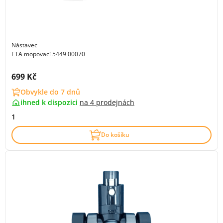
Nástavec
ETA mopovací 5449 00070
Cena s DPH:
699 Kč
Obvykle do 7 dnů
ihned k dispozici
na
4 prodejnách
1
Do košíku