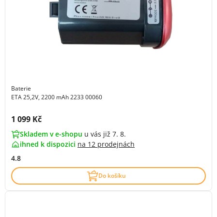
Baterie
ETA 25,2V, 2200 mAh 2233 00060
Cena s DPH:
1 099 Kč
Skladem v e-shopu
u vás již 7. 8.
ihned k dispozici
na
12 prodejnách
4.8
Do košíku