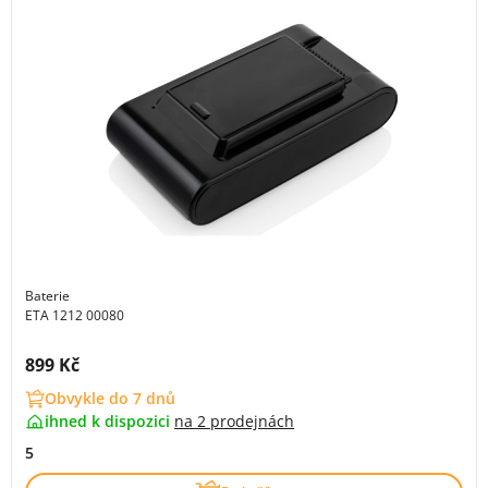
Baterie
ETA 1212 00080
Cena s DPH:
899 Kč
Obvykle do 7 dnů
ihned k dispozici
na
2 prodejnách
5