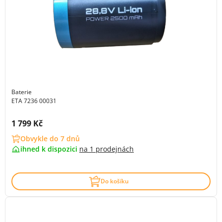
Baterie
ETA 7236 00031
Cena s DPH:
1 799 Kč
Obvykle do 7 dnů
ihned k dispozici
na
1 prodejnách
Do košíku