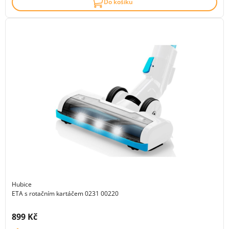
Do košíku
Hubice
ETA s rotačním kartáčem 0231 00220
Cena s DPH:
899 Kč