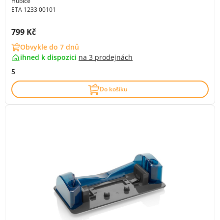
Hubice
ETA 1233 00101
Cena s DPH:
799 Kč
Obvykle do 7 dnů
ihned k dispozici
na
3 prodejnách
5
Do košíku