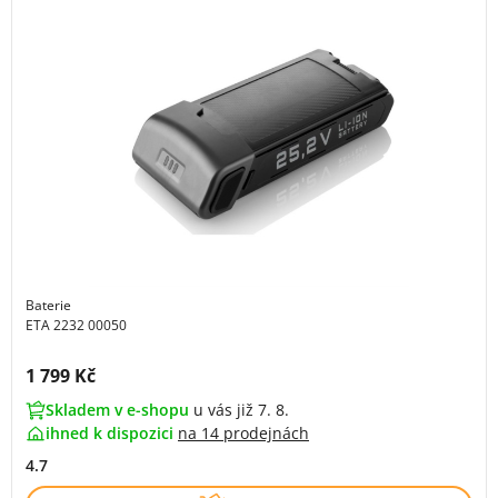
Baterie
ETA 2232 00050
Cena s DPH:
1 799 Kč
Skladem v e-shopu
u vás již 7. 8.
ihned k dispozici
na
14 prodejnách
4.7