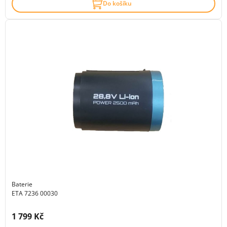
Do košíku
Baterie
ETA 7236 00030
Cena s DPH:
1 799 Kč