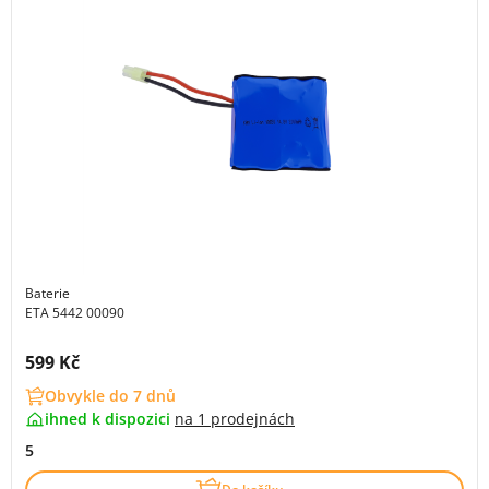
Baterie
ETA 5442 00090
Cena s DPH:
599 Kč
Obvykle do 7 dnů
ihned k dispozici
na
1 prodejnách
5