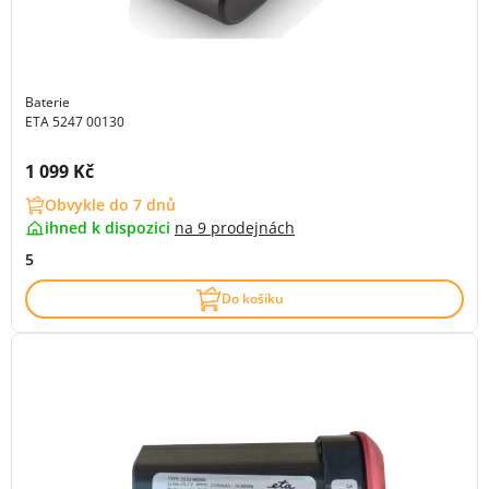
Baterie
ETA 5247 00130
Cena s DPH:
1 099 Kč
Obvykle do 7 dnů
ihned k dispozici
na
9 prodejnách
5
Do košíku