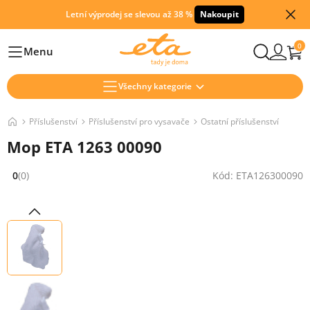
Letní výprodej se slevou až 38 %
Nakoupit
0
Menu
Hlavní
Všechny kategorie
Příslušenství
Příslušenství pro vysavače
Ostatní příslušenství
Mop ETA 1263 00090
0
(0)
Kód: ETA126300090
Hodnocení: 0 z 5 (0 recenzí)