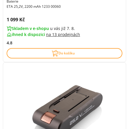
Baterie
ETA 25,2V, 2200 mAh 1233 00060
Cena s DPH:
1 099 Kč
Skladem v e-shopu
u vás již 7. 8.
ihned k dispozici
na
13 prodejnách
4.8
Do košíku