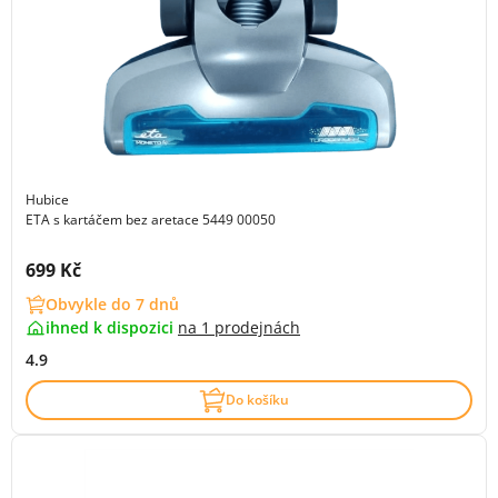
Hubice
ETA s kartáčem bez aretace 5449 00050
Cena s DPH:
699 Kč
Obvykle do 7 dnů
ihned k dispozici
na
1 prodejnách
4.9
Do košíku