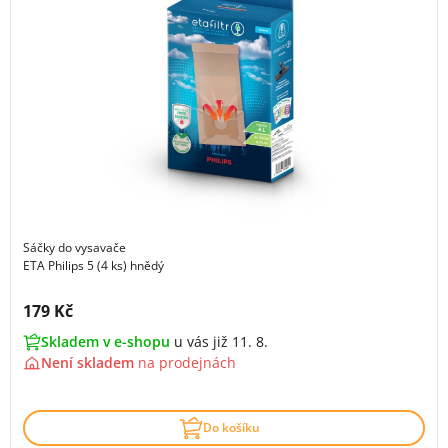
Sáčky do vysavače
ETA Philips 5 (4 ks) hnědý
Cena s DPH:
179 Kč
Skladem v e-shopu
u vás již 11. 8.
Není skladem
na
prodejnách
Do košíku