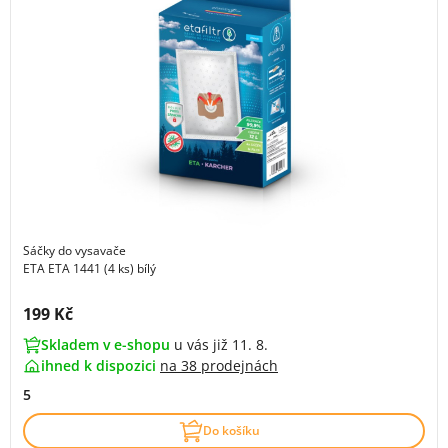
Sáčky do vysavače
ETA ETA 1441 (4 ks) bílý
Cena s DPH:
199 Kč
Skladem v e-shopu
u vás již 11. 8.
ihned k dispozici
na
38 prodejnách
5
Do košíku