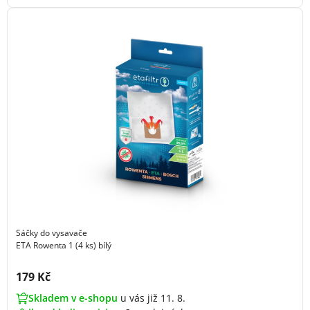
Sáčky do vysavače
ETA Rowenta 1 (4 ks) bílý
Cena s DPH:
179 Kč
Skladem v e-shopu
u vás již 11. 8.