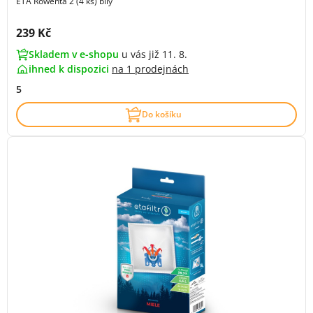
ETA Rowenta 2 (4 ks) bílý
Cena s DPH:
239 Kč
Skladem v e-shopu
u vás již 11. 8.
ihned k dispozici
na
1 prodejnách
5
Do košíku