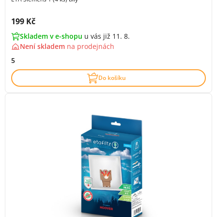
Cena s DPH:
199 Kč
Skladem v e-shopu
u vás již 11. 8.
Není skladem
na
prodejnách
5
Do košíku