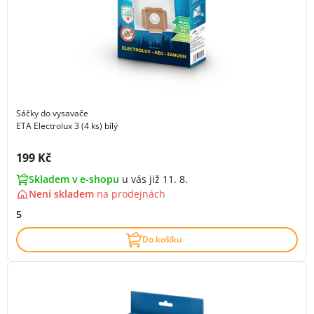
Sáčky do vysavače
ETA Electrolux 3 (4 ks) bílý
Cena s DPH:
199 Kč
Skladem v e-shopu
u vás již 11. 8.
Není skladem
na
prodejnách
5
Do košíku