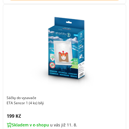
Sáčky do vysavače
ETA Sencor 1 (4 ks) bílý
Cena s DPH:
199 Kč
Skladem v e-shopu
u vás již 11. 8.