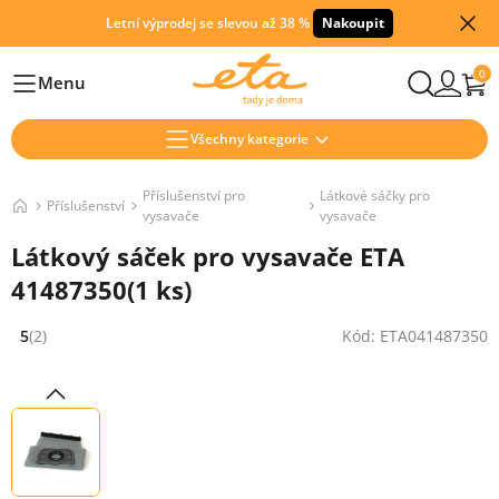
Letní výprodej se slevou až 38 %
Nakoupit
0
Menu
Hlavní
Všechny kategorie
Příslušenství pro
Látkové sáčky pro
Příslušenství
vysavače
vysavače
Látkový sáček pro vysavače ETA
41487350(1 ks)
5
(2)
Kód: ETA041487350
Hodnocení: 5 z 5 (2 recenzí)