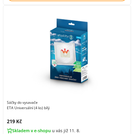
Sáčky do vysavače
ETA Universální (4 ks) bílý
Cena s DPH:
219 Kč
Skladem v e-shopu
u vás již 11. 8.