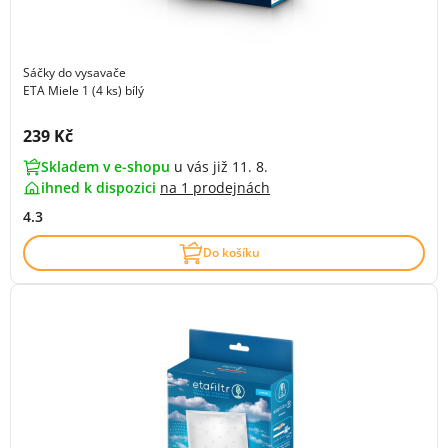
Sáčky do vysavače
ETA Miele 1 (4 ks) bílý
Cena s DPH:
239 Kč
Skladem v e-shopu
u vás již 11. 8.
ihned k dispozici
na
1 prodejnách
4.3
Do košíku