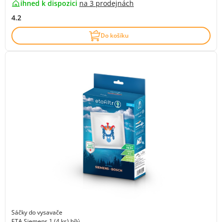
ihned k dispozici
na
3 prodejnách
4.2
Do košíku
Sáčky do vysavače
ETA Siemens 1 (4 ks) bílý