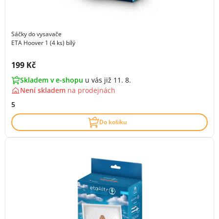
Sáčky do vysavače
ETA Hoover 1 (4 ks) bílý
Cena s DPH:
199 Kč
Skladem v e-shopu
u vás již 11. 8.
Není skladem
na
prodejnách
5
Do košíku