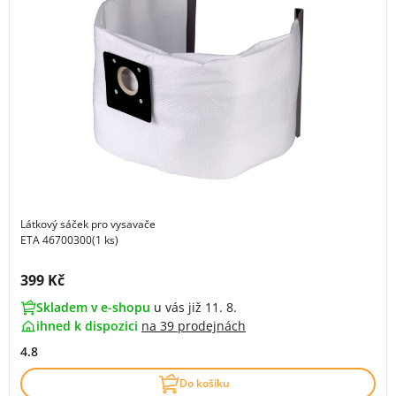
Látkový sáček pro vysavače
ETA 46700300(1 ks)
Cena s DPH:
399 Kč
Skladem v e-shopu
u vás již 11. 8.
ihned k dispozici
na
39 prodejnách
4.8
Do košíku