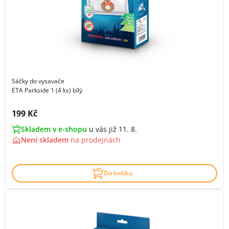
Sáčky do vysavače
ETA Parkside 1 (4 ks) bílý
Cena s DPH:
199 Kč
Skladem v e-shopu
u vás již 11. 8.
Není skladem
na
prodejnách
Do košíku