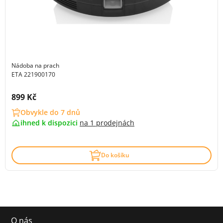
Nádoba na prach
ETA 221900170
Cena s DPH:
899 Kč
Obvykle do 7 dnů
ihned k dispozici
na
1 prodejnách
Do košíku
O nás