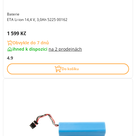
Baterie
ETA Li-ion 14,4 V, 3,0Ah 5225 00162
Cena s DPH:
1 599 Kč
Obvykle do 7 dnů
ihned k dispozici
na
2 prodejnách
4.9
Do košíku