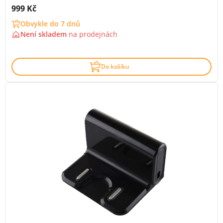
Cena s DPH:
999 Kč
Obvykle do 7 dnů
Není skladem
na
prodejnách
Do košíku