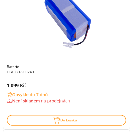
Baterie
ETA 2218 00240
Cena s DPH:
1 099 Kč
Obvykle do 7 dnů
Není skladem
na
prodejnách
Do košíku