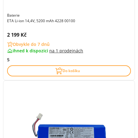
Baterie
ETA Li-ion 14,4V, 5200 mAh 4228 00100
Cena s DPH:
2 199 Kč
Obvykle do 7 dnů
ihned k dispozici
na
1 prodejnách
5
Do košíku