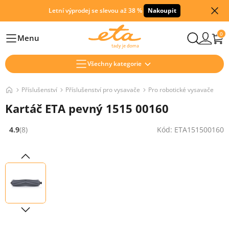
Letní výprodej se slevou až 38 %
Nakoupit
0
Menu
Hlavní
Všechny kategorie
Příslušenství
Příslušenství pro vysavače
Pro robotické vysavače
Kartáč ETA pevný 1515 00160
4.9
(8)
Kód: ETA151500160
Hodnocení: 4.9 z 5 (8 recenzí)