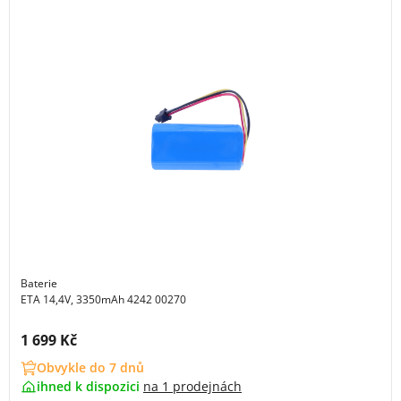
Baterie
ETA 14,4V, 3350mAh 4242 00270
Cena s DPH:
1 699 Kč
Obvykle do 7 dnů
ihned k dispozici
na
1 prodejnách