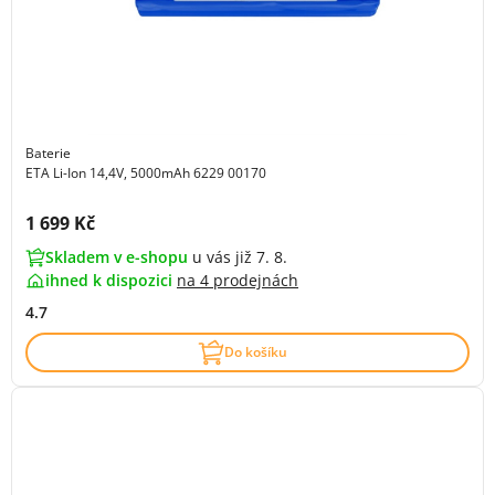
Baterie
ETA Li-Ion 14,4V, 5000mAh 6229 00170
Cena s DPH:
1 699 Kč
Skladem v e-shopu
u vás již 7. 8.
ihned k dispozici
na
4 prodejnách
4.7
Do košíku