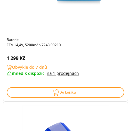
Baterie
ETA 14,4V, 5200mAh 7243 00210
Cena s DPH:
1 299 Kč
Obvykle do 7 dnů
ihned k dispozici
na
1 prodejnách
Do košíku