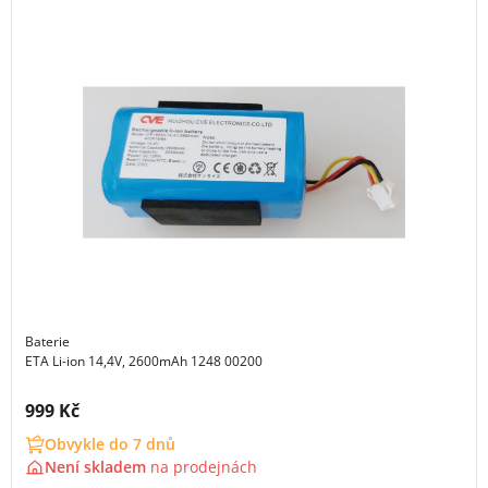
Baterie
ETA Li-ion 14,4V, 2600mAh 1248 00200
Cena s DPH:
999 Kč
Obvykle do 7 dnů
Není skladem
na
prodejnách