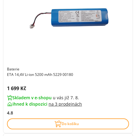
Baterie
ETA 14,4V Li-ion 5200 mAh 5229 00180
Cena s DPH:
1 699 Kč
Skladem v e-shopu
u vás již 7. 8.
ihned k dispozici
na
3 prodejnách
4.8
Do košíku