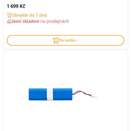
Cena s DPH:
1 699 Kč
Obvykle do 7 dnů
Není skladem
na
prodejnách
Do košíku