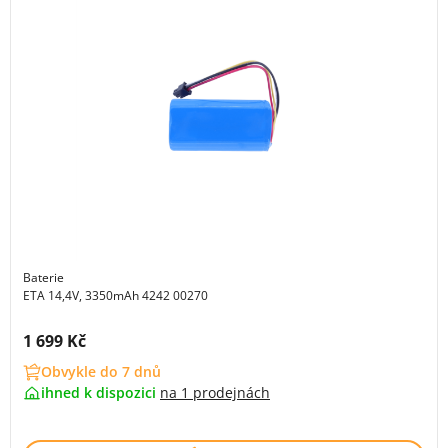
Baterie
ETA 14,4V, 3350mAh 4242 00270
Cena s DPH:
1 699 Kč
Obvykle do 7 dnů
ihned k dispozici
na
1 prodejnách