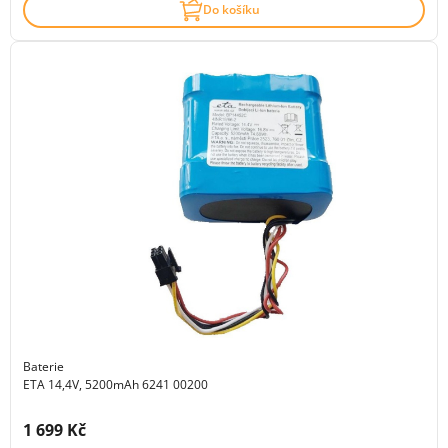
Do košíku
Baterie
ETA 14,4V, 5200mAh 6241 00200
Cena s DPH:
1 699 Kč