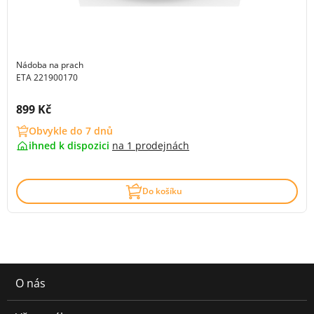
Nádoba na prach
ETA 221900170
Cena s DPH:
899 Kč
Obvykle do 7 dnů
ihned k dispozici
na
1 prodejnách
Do košíku
O nás