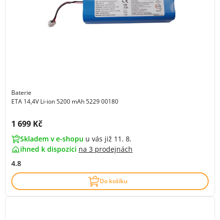
Baterie
ETA 14,4V Li-ion 5200 mAh 5229 00180
Cena s DPH:
1 699 Kč
Skladem v e-shopu
u vás již 11. 8.
ihned k dispozici
na
3 prodejnách
4.8
Do košíku