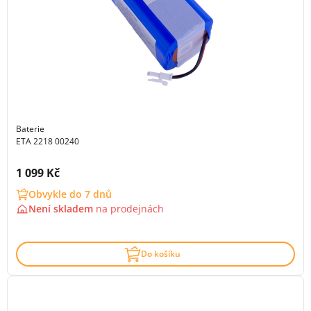
Baterie
ETA 2218 00240
Cena s DPH:
1 099 Kč
Obvykle do 7 dnů
Není skladem
na
prodejnách
Do košíku