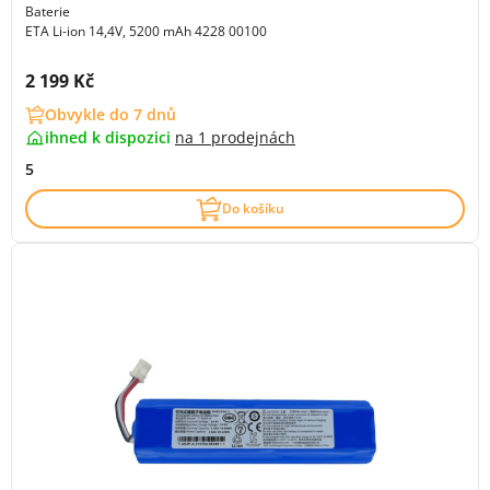
Baterie
ETA Li-ion 14,4V, 5200 mAh 4228 00100
Cena s DPH:
2 199 Kč
Obvykle do 7 dnů
ihned k dispozici
na
1 prodejnách
5
Do košíku