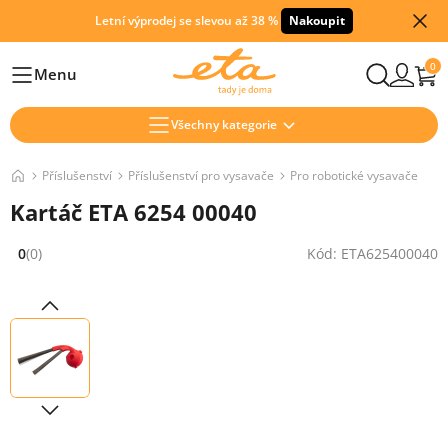
Letní výprodej se slevou až 38 %
Nakoupit
0
Menu
Hlavní
Všechny kategorie
Příslušenství
Příslušenství pro vysavače
Pro robotické vysavače
Kartáč ETA 6254 00040
0
(0)
Kód: ETA625400040
Hodnocení: 0 z 5 (0 recenzí)