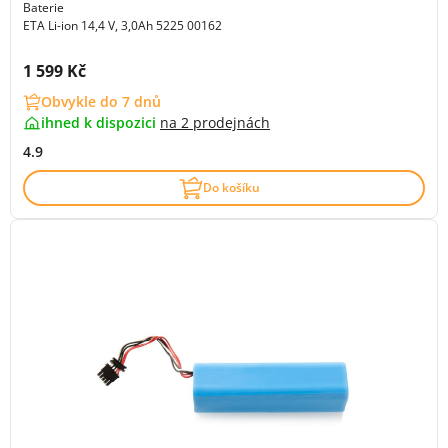
Baterie
ETA Li-ion 14,4 V, 3,0Ah 5225 00162
Cena s DPH:
1 599 Kč
Obvykle do 7 dnů
ihned k dispozici
na
2 prodejnách
4.9
Do košíku