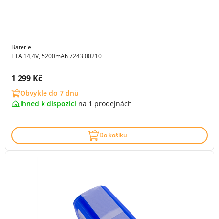
Baterie
ETA 14,4V, 5200mAh 7243 00210
Cena s DPH:
1 299 Kč
Obvykle do 7 dnů
ihned k dispozici
na
1 prodejnách
Do košíku