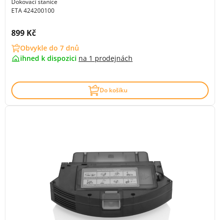
Dokovací stanice
ETA 424200100
Cena s DPH:
899 Kč
Obvykle do 7 dnů
ihned k dispozici
na
1 prodejnách
Do košíku