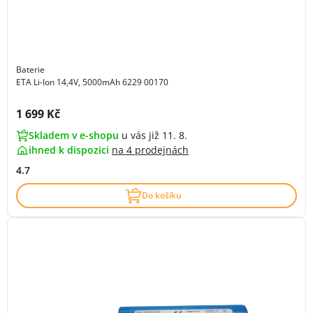
Baterie
ETA Li-Ion 14,4V, 5000mAh 6229 00170
Cena s DPH:
1 699 Kč
Skladem v e-shopu
u vás již 11. 8.
ihned k dispozici
na
4 prodejnách
4.7
Do košíku