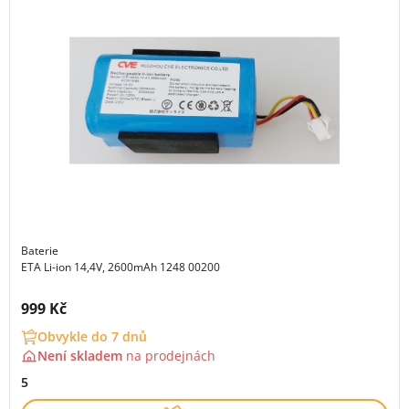
Baterie
ETA Li-ion 14,4V, 2600mAh 1248 00200
Cena s DPH:
999 Kč
Obvykle do 7 dnů
Není skladem
na
prodejnách
5