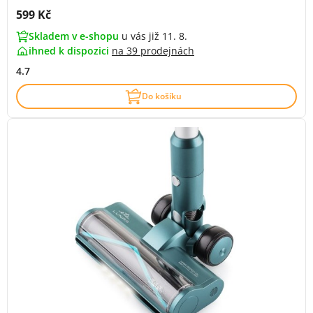
Cena s DPH:
599 Kč
Skladem v e-shopu
u vás již 11. 8.
ihned k dispozici
na
39 prodejnách
4.7
Do košíku