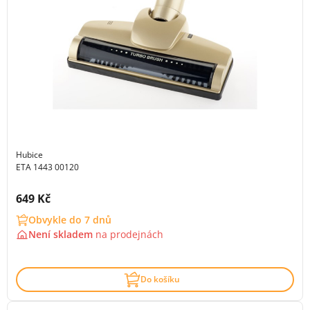
Hubice
ETA 1443 00120
Cena s DPH:
649 Kč
Obvykle do 7 dnů
Není skladem
na
prodejnách
Do košíku