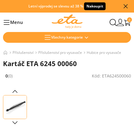
Letní výprodej se slevou až 38 %
Nakoupit
0
Menu
Hlavní
Všechny kategorie
Příslušenství
Příslušenství pro vysavače
Hubice pro vysavače
Kartáč ETA 6245 00060
0
(0)
Kód: ETA624500060
Hodnocení: 0 z 5 (0 recenzí)