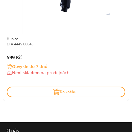
Hubice
ETA 4449 00043
Cena s DPH:
599 Kč
Obvykle do 7 dnů
Není skladem
na
prodejnách
Do košíku
O nás