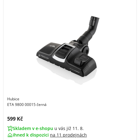
Hubice
ETA 9800 00015 černá
Cena s DPH:
599 Kč
Skladem v e-shopu
u vás již 11. 8.
ihned k dispozici
na
11 prodejnách