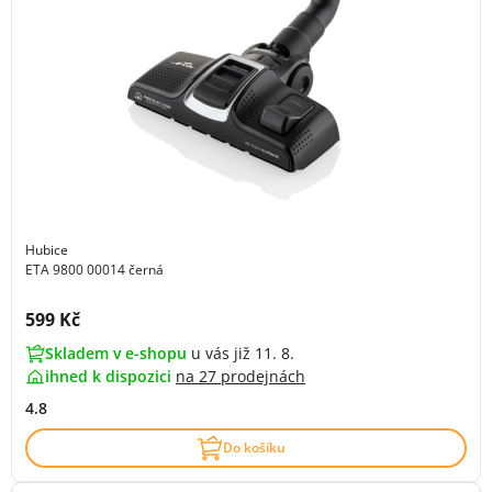
Hubice
ETA 9800 00014 černá
Cena s DPH:
599 Kč
Skladem v e-shopu
u vás již 11. 8.
ihned k dispozici
na
27 prodejnách
4.8
Do košíku