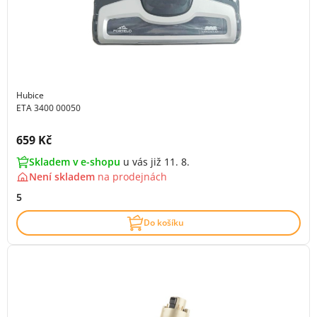
Hubice
ETA 3400 00050
Cena s DPH:
659 Kč
Skladem v e-shopu
u vás již 11. 8.
Není skladem
na
prodejnách
5
Do košíku