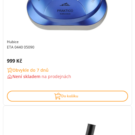
Hubice
ETA 0440 05090
Cena s DPH:
999 Kč
Obvykle do 7 dnů
Není skladem
na
prodejnách
Do košíku