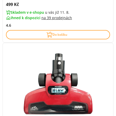
Cena s DPH:
499 Kč
Skladem v e-shopu
u vás již 11. 8.
ihned k dispozici
na
39 prodejnách
4.6
Do košíku