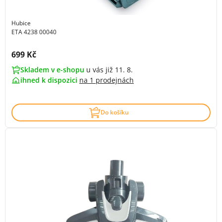
Hubice
ETA 4238 00040
Cena s DPH:
699 Kč
Skladem v e-shopu
u vás již 11. 8.
ihned k dispozici
na
1 prodejnách
Do košíku