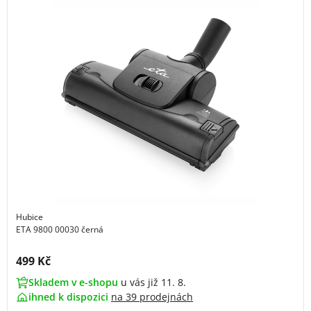
Hubice
ETA 9800 00030 černá
Cena s DPH:
499 Kč
Skladem v e-shopu
u vás již 11. 8.
ihned k dispozici
na
39 prodejnách