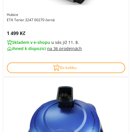
Hubice
ETA Terier 3247 00270 černá
Cena s DPH:
1 499 Kč
Skladem v e-shopu
u vás již 11. 8.
ihned k dispozici
na
36 prodejnách
Do košíku