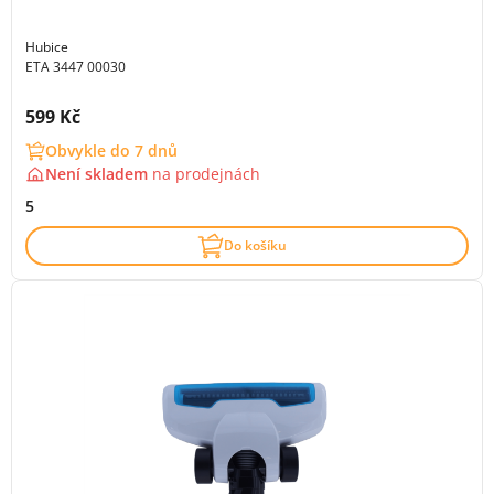
Hubice
ETA 3447 00030
Cena s DPH:
599 Kč
Obvykle do 7 dnů
Není skladem
na
prodejnách
5
Do košíku