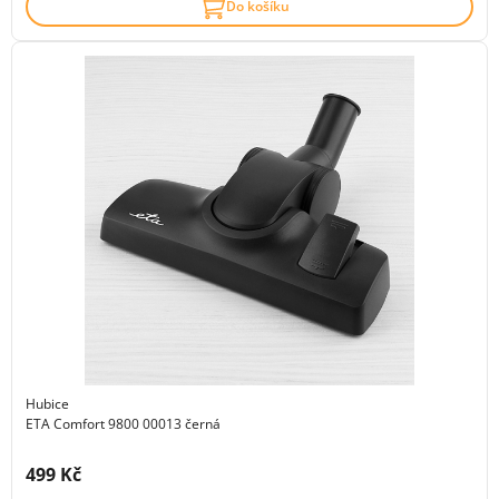
Do košíku
Hubice
ETA Comfort 9800 00013 černá
Cena s DPH:
499 Kč