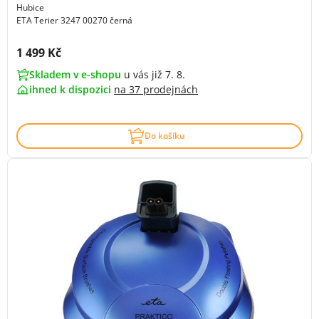
Hubice
ETA Terier 3247 00270 černá
Cena s DPH:
1 499 Kč
Skladem v e-shopu
u vás již 7. 8.
ihned k dispozici
na
37 prodejnách
Do košíku