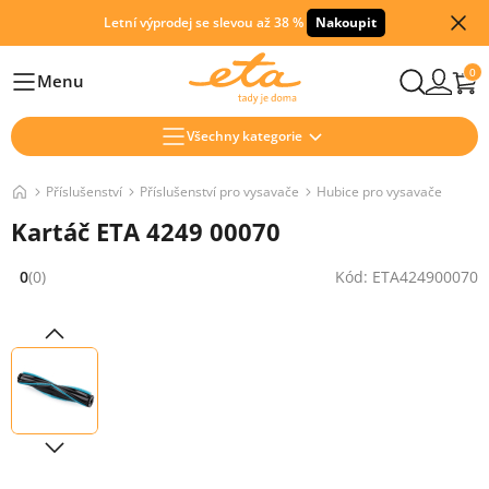
Letní výprodej se slevou až 38 %
Nakoupit
0
Menu
Hlavní
Všechny kategorie
Příslušenství
Příslušenství pro vysavače
Hubice pro vysavače
Kartáč ETA 4249 00070
0
(0)
Kód: ETA424900070
Hodnocení: 0 z 5 (0 recenzí)