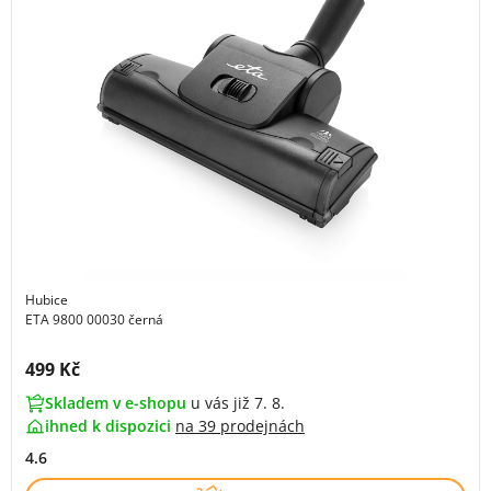
Hubice
ETA 9800 00030 černá
Cena s DPH:
499 Kč
Skladem v e-shopu
u vás již 7. 8.
ihned k dispozici
na
39 prodejnách
4.6