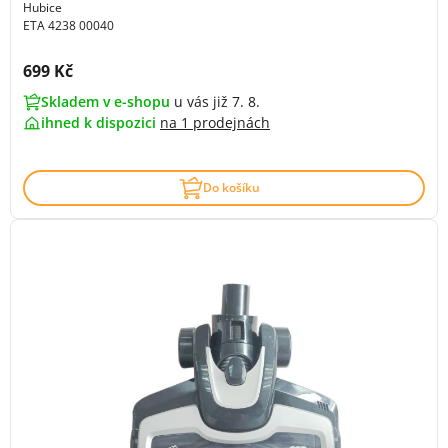
Hubice
ETA 4238 00040
Cena s DPH:
699 Kč
Skladem v e-shopu
u vás již 7. 8.
ihned k dispozici
na
1 prodejnách
Do košíku