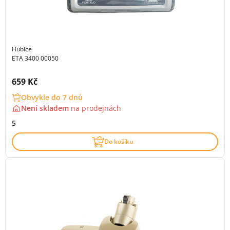
Hubice
ETA 3400 00050
Cena s DPH:
659 Kč
Obvykle do 7 dnů
Není skladem
na
prodejnách
5
Do košíku