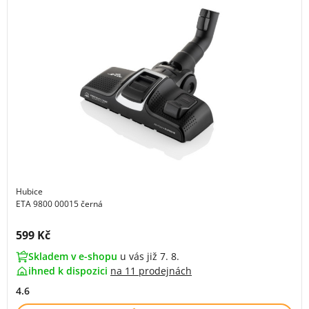
Hubice
ETA 9800 00015 černá
Cena s DPH:
599 Kč
Skladem v e-shopu
u vás již 7. 8.
ihned k dispozici
na
11 prodejnách
4.6