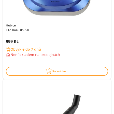
Hubice
ETA 0440 05090
Cena s DPH:
999 Kč
Obvykle do 7 dnů
Není skladem
na
prodejnách
Do košíku