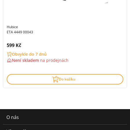
Hubice
ETA 4449 00043
Cena s DPH:
599 Kč
Obvykle do 7 dnů
Není skladem
na
prodejnách
Do košíku
O nás