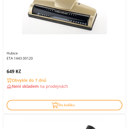
Hubice
ETA 1443 00120
Cena s DPH:
649 Kč
Obvykle do 7 dnů
Není skladem
na
prodejnách
Do košíku