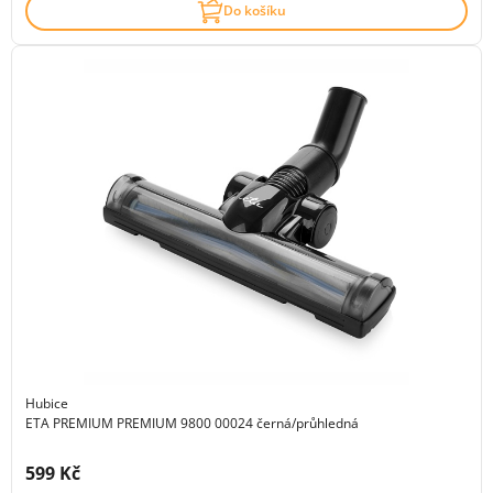
Do košíku
Hubice
ETA PREMIUM PREMIUM 9800 00024 černá/průhledná
Cena s DPH:
599 Kč