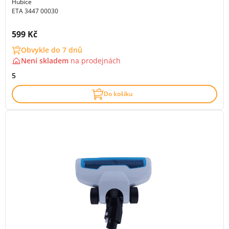
Hubice
ETA 3447 00030
Cena s DPH:
599 Kč
Obvykle do 7 dnů
Není skladem
na
prodejnách
5
Do košíku