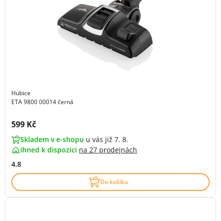
Hubice
ETA 9800 00014 černá
Cena s DPH:
599 Kč
Skladem v e-shopu
u vás již 7. 8.
ihned k dispozici
na
27 prodejnách
4.8
Do košíku