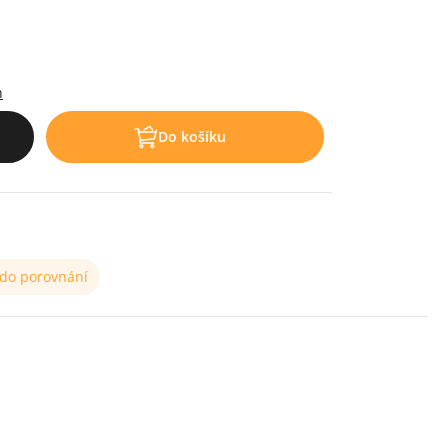
.
h
Do košíku
 do porovnání