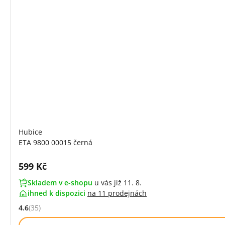
Hubice
ETA 9800 00015 černá
Cena s DPH:
599 Kč
Skladem v e-shopu
u vás již 11. 8.
ihned k dispozici
na
11 prodejnách
4.6
(35)
Hodnocení: 4.6 z 5 (35 recenzí)