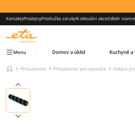
Kontakty
Prodejny
Prodlužka záruky
% Aktuální akce
Odběr novinek
Domov a úklid
Kuchyně a 
Menu
Příslušenství
Příslušenství pro vysavače
Hubice pr