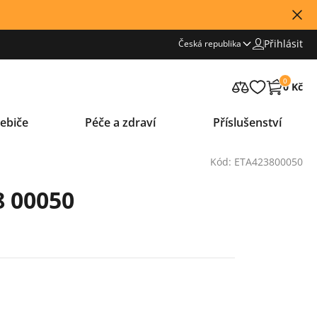
Přihlásit
Česká republika
0
0 Kč
ebiče
Péče a zdraví
Příslušenství
Kód: ETA423800050
8 00050