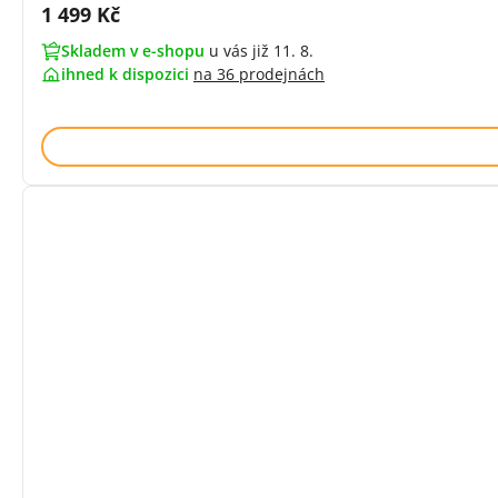
Cena s DPH:
1 499 Kč
Skladem v e-shopu
u vás již 11. 8.
ihned k dispozici
na
36 prodejnách