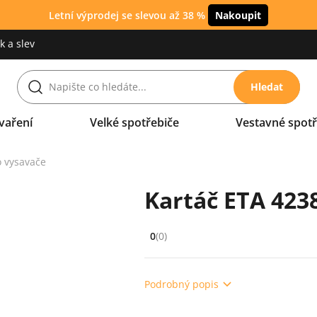
Letní výprodej se slevou až 38 %
Nakoupit
 a slev
Hledat
vaření
Velké spotřebiče
Vestavné spotř
o vysavače
Kartáč ETA 423
0
(0)
Hodnocení: 0 z 5 (0 recenzí)
Podrobný popis