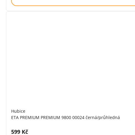
Hubice
ETA PREMIUM PREMIUM 9800 00024 černá/průhledná
Cena s DPH:
599 Kč