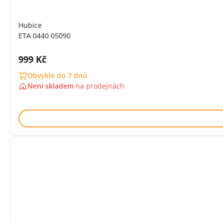
Hubice
ETA 0440 05090
Cena s DPH:
999 Kč
Obvykle do 7 dnů
Není skladem
na
prodejnách