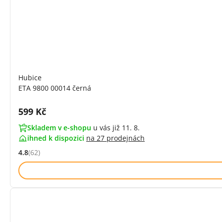
Hubice
ETA 9800 00014 černá
Cena s DPH:
599 Kč
Skladem v e-shopu
u vás již 11. 8.
ihned k dispozici
na
27 prodejnách
4.8
(62)
Hodnocení: 4.8 z 5 (62 recenzí)