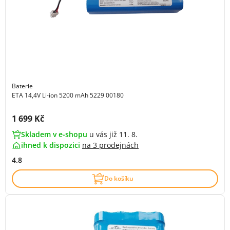
Baterie
ETA 14,4V Li-ion 5200 mAh 5229 00180
Cena s DPH:
1 699 Kč
Skladem v e-shopu
u vás již 11. 8.
ihned k dispozici
na
3 prodejnách
4.8
Do košíku