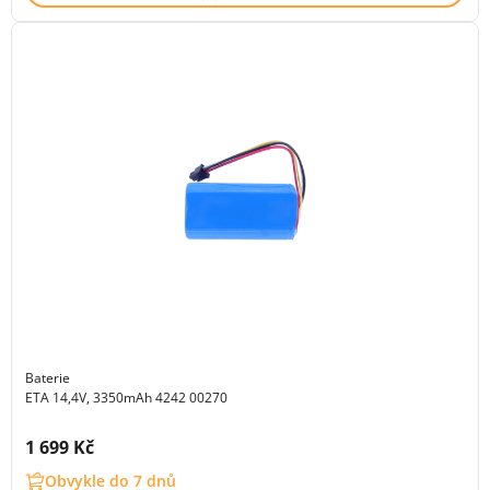
Baterie
ETA 14,4V, 3350mAh 4242 00270
Cena s DPH:
1 699 Kč
Obvykle do 7 dnů