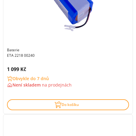
Baterie
ETA 2218 00240
Cena s DPH:
1 099 Kč
Obvykle do 7 dnů
Není skladem
na
prodejnách
Do košíku