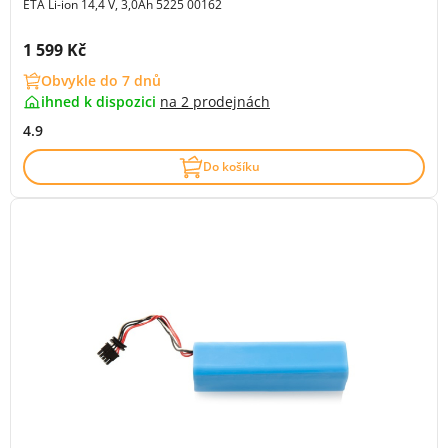
ETA Li-ion 14,4 V, 3,0Ah 5225 00162
Cena s DPH:
1 599 Kč
Obvykle do 7 dnů
ihned k dispozici
na
2 prodejnách
4.9
Do košíku