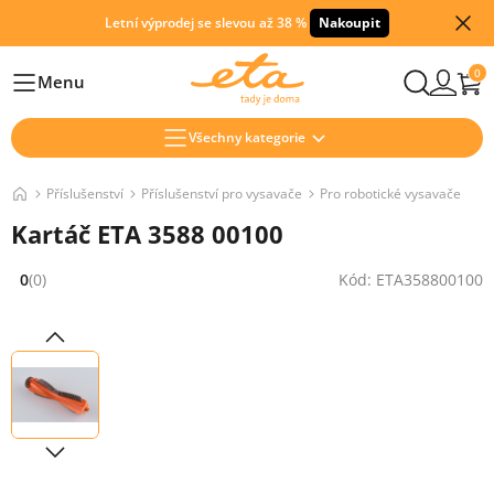
Letní výprodej se slevou až 38 %
Nakoupit
0
Menu
Hlavní
Všechny kategorie
Příslušenství
Příslušenství pro vysavače
Pro robotické vysavače
Kartáč ETA 3588 00100
0
(0)
Kód: ETA358800100
Hodnocení: 0 z 5 (0 recenzí)