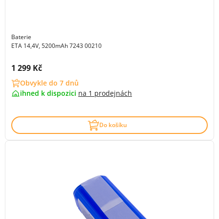
Baterie
ETA 14,4V, 5200mAh 7243 00210
Cena s DPH:
1 299 Kč
Obvykle do 7 dnů
ihned k dispozici
na
1 prodejnách
Do košíku