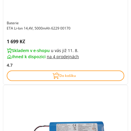
Baterie
ETA Li-Ion 14,4V, 5000mAh 6229 00170
Cena s DPH:
1 699 Kč
Skladem v e-shopu
u vás již 11. 8.
ihned k dispozici
na
4 prodejnách
4.7
Do košíku