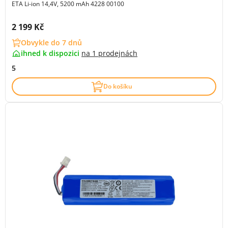
ETA Li-ion 14,4V, 5200 mAh 4228 00100
Cena s DPH:
2 199 Kč
Obvykle do 7 dnů
ihned k dispozici
na
1 prodejnách
5
Do košíku