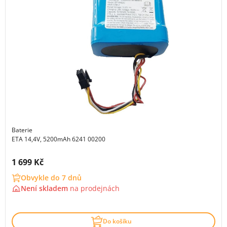
Baterie
ETA 14,4V, 5200mAh 6241 00200
Cena s DPH:
1 699 Kč
Obvykle do 7 dnů
Není skladem
na
prodejnách
Do košíku