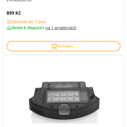
ETA 424200100
Cena s DPH:
899 Kč
Obvykle do 7 dnů
ihned k dispozici
na
1 prodejnách
Do košíku