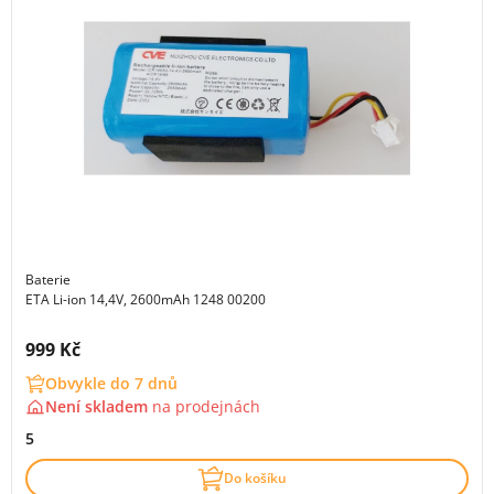
Baterie
ETA Li-ion 14,4V, 2600mAh 1248 00200
Cena s DPH:
999 Kč
Obvykle do 7 dnů
Není skladem
na
prodejnách
5
Do košíku