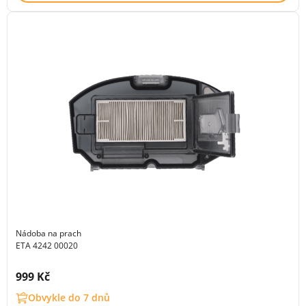
Nádoba na prach
ETA 4242 00020
Cena s DPH:
999 Kč
Obvykle do 7 dnů