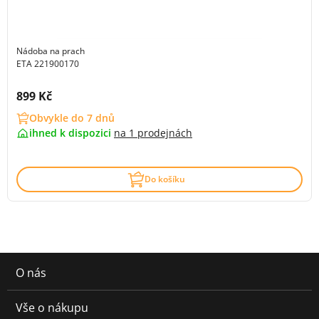
Nádoba na prach
ETA 221900170
Cena s DPH:
899 Kč
Obvykle do 7 dnů
ihned k dispozici
na
1 prodejnách
Do košíku
O nás
Vše o nákupu