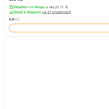
Skladem v e-shopu
u vás již 11. 8.
ihned k dispozici
na
27 prodejnách
4.8
(62)
Hodnocení: 4.8 z 5 (62 recenzí)