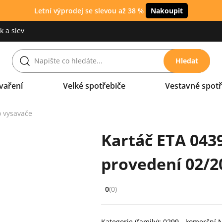
Letní výprodej se slevou až 38 %
Nakoupit
 a slev
Hledat
vaření
Velké spotřebiče
Vestavné spotř
o vysavače
Kartáč ETA 043
provedení 02/2
0
(0)
Hodnocení: 0 z 5 (0 recenzí)
Kategorie (family): 0299 - komerční