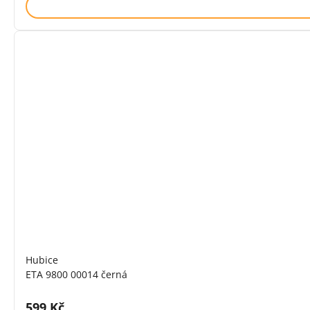
Hubice
ETA 9800 00014 černá
Cena s DPH:
599 Kč