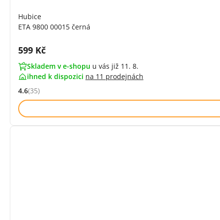
Hubice
ETA 9800 00015 černá
Cena s DPH:
599 Kč
Skladem v e-shopu
u vás již 11. 8.
ihned k dispozici
na
11 prodejnách
4.6
(35)
Hodnocení: 4.6 z 5 (35 recenzí)