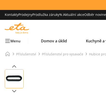
Kontakty
Prodejny
Prodlužka záruky
% Aktuální akce
Odběr novinek
Domov a úklid
Kuchyně a 
Menu
Příslušenství
Příslušenství pro vysavače
Hubice pr