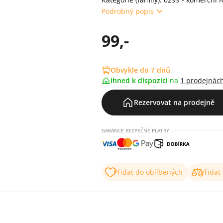
Podrobný popis
99,-
Obvykle do 7 dnů
ihned k dispozici
na
1 prodejnác
Rezervovat na prodejně
GARANCE BEZPEČNÉ PLATBY
Přidat do oblíbených
Přidat