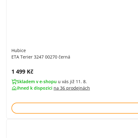
Hubice
ETA Terier 3247 00270 černá
Cena s DPH:
1 499 Kč
Skladem v e-shopu
u vás již 11. 8.
ihned k dispozici
na
36 prodejnách