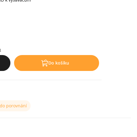
h
Do košíku
 do porovnání