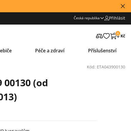
Přihlásit
Česká republika
0
0 Kč
ebiče
Péče a zdraví
Příslušenství
Kód: ETA043900130
9 00130 (od
013)
 ND k vysavačům