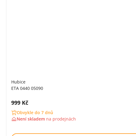
Hubice
ETA 0440 05090
Cena s DPH:
999 Kč
Obvykle do 7 dnů
Není skladem
na
prodejnách