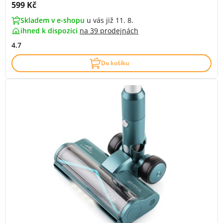
Cena s DPH:
599 Kč
Skladem v e-shopu
u vás již 11. 8.
ihned k dispozici
na
39 prodejnách
4.7
Do košíku