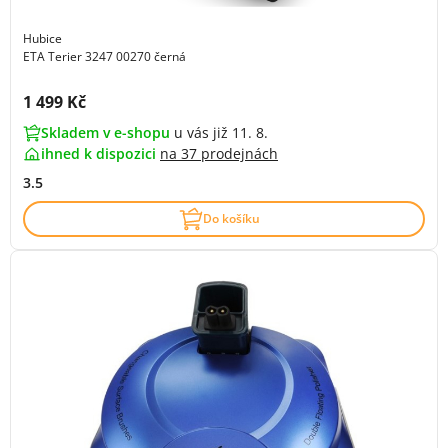
Hubice
ETA Terier 3247 00270 černá
Cena s DPH:
1 499 Kč
Skladem v e-shopu
u vás již 11. 8.
ihned k dispozici
na
37 prodejnách
3.5
Do košíku