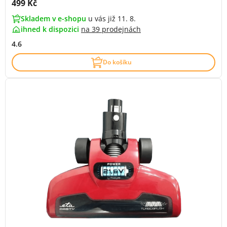
Cena s DPH:
499 Kč
Skladem v e-shopu
u vás již 11. 8.
ihned k dispozici
na
39 prodejnách
4.6
Do košíku