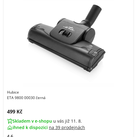
Hubice
ETA 9800 00030 černá
Cena s DPH:
499 Kč
Skladem v e-shopu
u vás již 11. 8.
ihned k dispozici
na
39 prodejnách
4.6