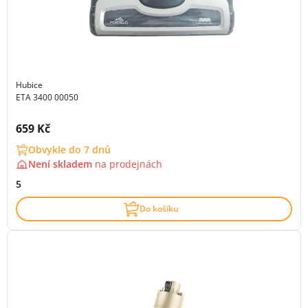
Hubice
ETA 3400 00050
Cena s DPH:
659 Kč
Obvykle do 7 dnů
Není skladem
na
prodejnách
5
Do košíku