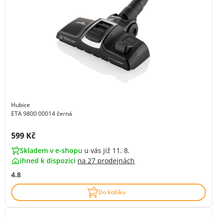
Hubice
ETA 9800 00014 černá
Cena s DPH:
599 Kč
Skladem v e-shopu
u vás již 11. 8.
ihned k dispozici
na
27 prodejnách
4.8
Do košíku