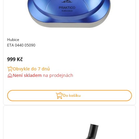
Hubice
ETA 0440 05090
Cena s DPH:
999 Kč
Obvykle do 7 dnů
Není skladem
na
prodejnách
Do košíku