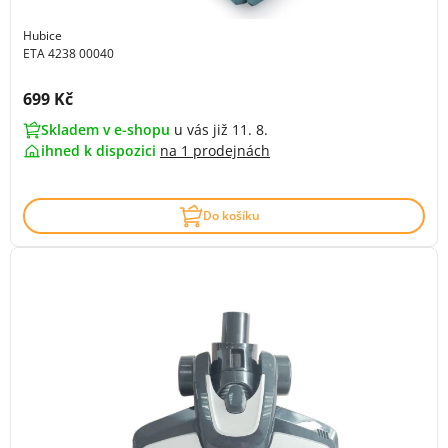
Hubice
ETA 4238 00040
Cena s DPH:
699 Kč
Skladem v e-shopu
u vás již 11. 8.
ihned k dispozici
na
1 prodejnách
Do košíku