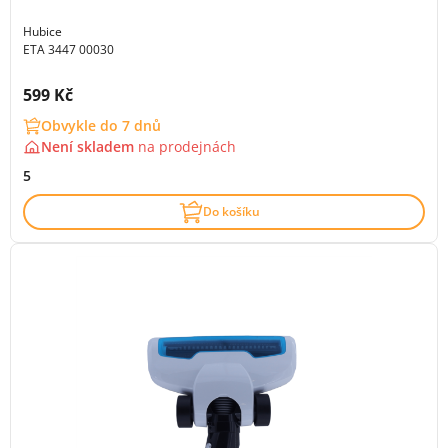
Hubice
ETA 3447 00030
Cena s DPH:
599 Kč
Obvykle do 7 dnů
Není skladem
na
prodejnách
5
Do košíku