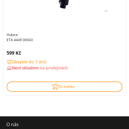
Hubice
ETA 4449 00043
Cena s DPH:
599 Kč
Obvykle do 7 dnů
Není skladem
na
prodejnách
Do košíku
O nás