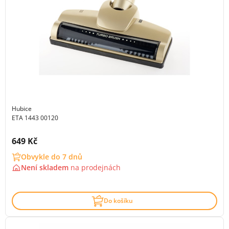
Hubice
ETA 1443 00120
Cena s DPH:
649 Kč
Obvykle do 7 dnů
Není skladem
na
prodejnách
Do košíku