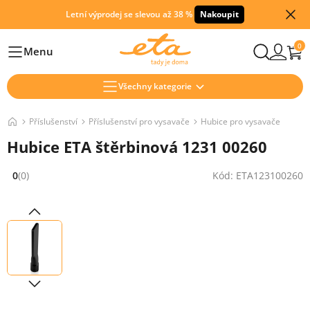
Letní výprodej se slevou až 38 %
Nakoupit
0
Menu
Hlavní
Všechny kategorie
Příslušenství
Příslušenství pro vysavače
Hubice pro vysavače
Hubice ETA štěrbinová 1231 00260
0
(0)
Kód: ETA123100260
Hodnocení: 0 z 5 (0 recenzí)