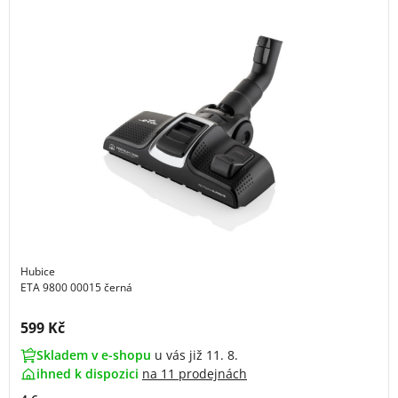
Hubice
ETA 9800 00015 černá
Cena s DPH:
599 Kč
Skladem v e-shopu
u vás již 11. 8.
ihned k dispozici
na
11 prodejnách