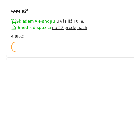
Cena s DPH:
599 Kč
Skladem v e-shopu
u vás již 10. 8.
ihned k dispozici
na
27 prodejnách
4.8
(62)
Hodnocení: 4.8 z 5 (62 recenzí)