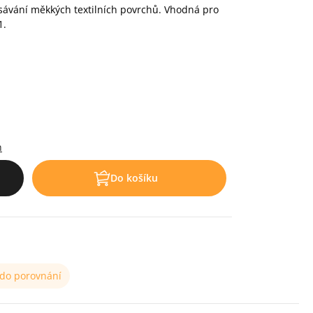
sávání měkkých textilních povrchů. Vhodná pro
1.
.
h
Do košíku
 do porovnání