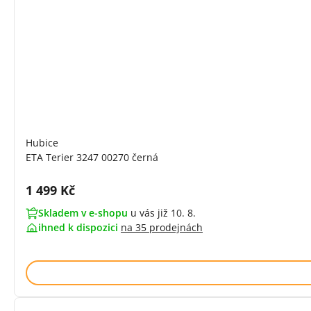
Hubice
ETA Terier 3247 00270 černá
Cena s DPH:
1 499 Kč
Skladem v e-shopu
u vás již 10. 8.
ihned k dispozici
na
35 prodejnách