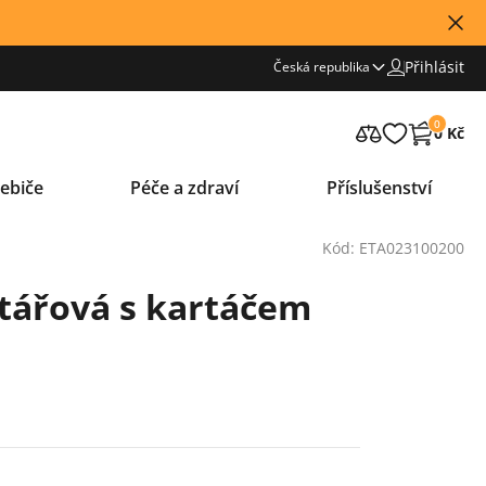
Přihlásit
Česká republika
0
0 Kč
ebiče
Péče a zdraví
Příslušenství
Kód: ETA023100200
tářová s kartáčem