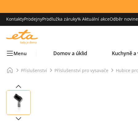
Kontakty
Prodejny
Prodlužka záruky
% Aktuální akce
Odběr novinek
Domov a úklid
Kuchyně a 
Menu
Příslušenství
Příslušenství pro vysavače
Hubice pr