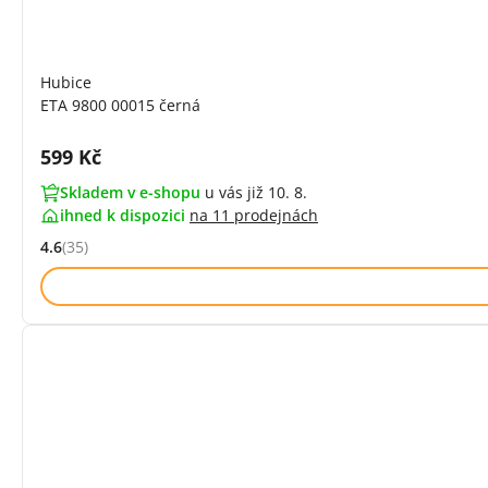
Hubice
ETA 9800 00015 černá
Cena s DPH:
599 Kč
Skladem v e-shopu
u vás již 10. 8.
ihned k dispozici
na
11 prodejnách
4.6
(35)
Hodnocení: 4.6 z 5 (35 recenzí)