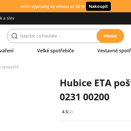
Letní výprodej se slevou až 38 %
Nakoupit
 a slev
Hledat
vaření
Velké spotřebiče
Vestavné spotř
o vysavače
Hubice ETA poš
0231 00200
4.5
(2)
Hodnocení: 4.5 z 5 (2 recenzí)