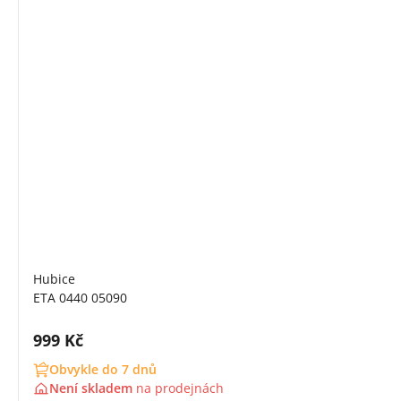
Hubice
ETA 0440 05090
Cena s DPH:
999 Kč
Obvykle do 7 dnů
Není skladem
na
prodejnách