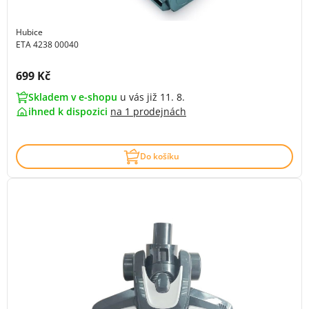
Hubice
ETA 4238 00040
Cena s DPH:
699 Kč
Skladem v e-shopu
u vás již 11. 8.
ihned k dispozici
na
1 prodejnách
Do košíku