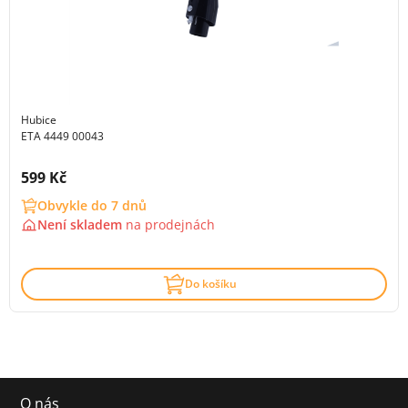
Hubice
ETA 4449 00043
Cena s DPH:
599 Kč
Obvykle do 7 dnů
Není skladem
na
prodejnách
Do košíku
O nás