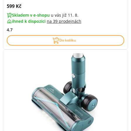
Cena s DPH:
599 Kč
Skladem v e-shopu
u vás již 11. 8.
ihned k dispozici
na
39 prodejnách
4.7
Do košíku