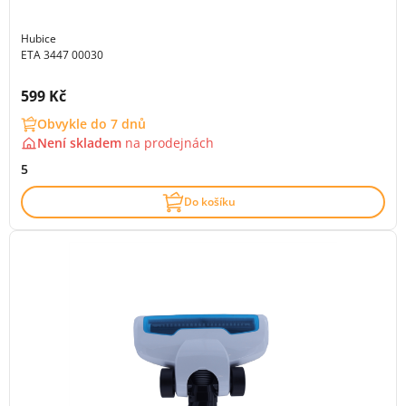
Hubice
ETA 3447 00030
Cena s DPH:
599 Kč
Obvykle do 7 dnů
Není skladem
na
prodejnách
5
Do košíku