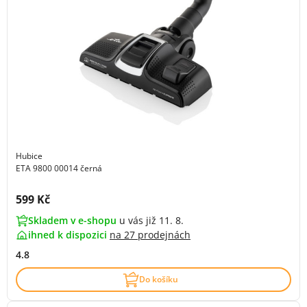
Hubice
ETA 9800 00014 černá
Cena s DPH:
599 Kč
Skladem v e-shopu
u vás již 11. 8.
ihned k dispozici
na
27 prodejnách
4.8
Do košíku