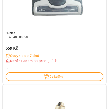
Hubice
ETA 3400 00050
Cena s DPH:
659 Kč
Obvykle do 7 dnů
Není skladem
na
prodejnách
5
Do košíku