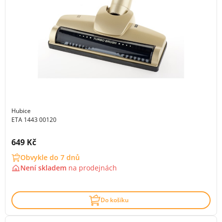
Hubice
ETA 1443 00120
Cena s DPH:
649 Kč
Obvykle do 7 dnů
Není skladem
na
prodejnách
Do košíku