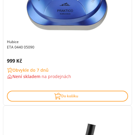
Hubice
ETA 0440 05090
Cena s DPH:
999 Kč
Obvykle do 7 dnů
Není skladem
na
prodejnách
Do košíku