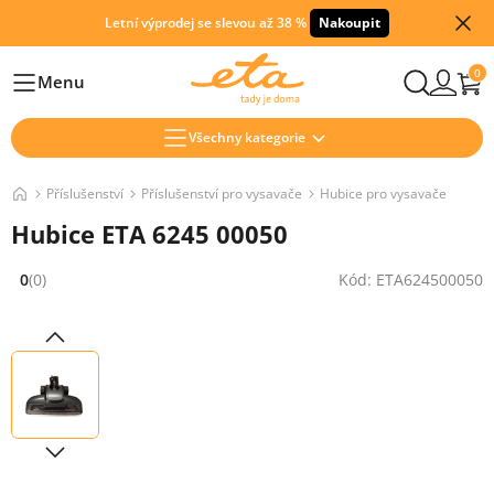
Letní výprodej se slevou až 38 %
Nakoupit
0
Menu
Hlavní
Všechny kategorie
Příslušenství
Příslušenství pro vysavače
Hubice pro vysavače
Hubice ETA 6245 00050
0
(0)
Kód: ETA624500050
Hodnocení: 0 z 5 (0 recenzí)