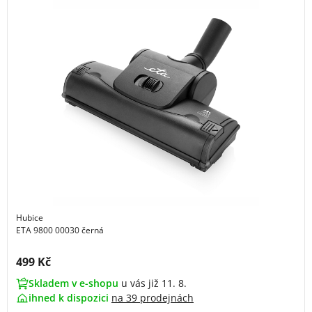
Hubice
ETA 9800 00030 černá
Cena s DPH:
499 Kč
Skladem v e-shopu
u vás již 11. 8.
ihned k dispozici
na
39 prodejnách