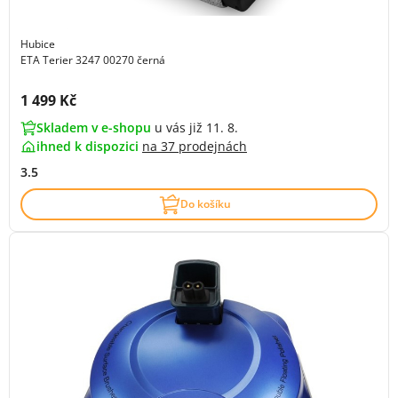
Hubice
ETA Terier 3247 00270 černá
Cena s DPH:
1 499 Kč
Skladem v e-shopu
u vás již 11. 8.
ihned k dispozici
na
37 prodejnách
3.5
Do košíku