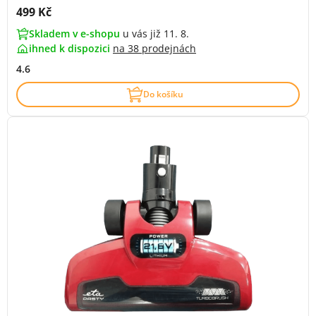
Cena s DPH:
499 Kč
Skladem v e-shopu
u vás již 11. 8.
ihned k dispozici
na
38 prodejnách
4.6
Do košíku