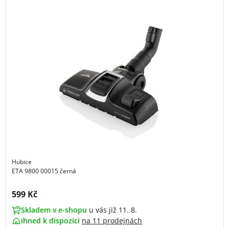
Hubice
ETA 9800 00015 černá
Cena s DPH:
599 Kč
Skladem v e-shopu
u vás již 11. 8.
ihned k dispozici
na
11 prodejnách