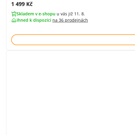
Cena s DPH:
1 499 Kč
Skladem v e-shopu
u vás již 11. 8.
ihned k dispozici
na
36 prodejnách