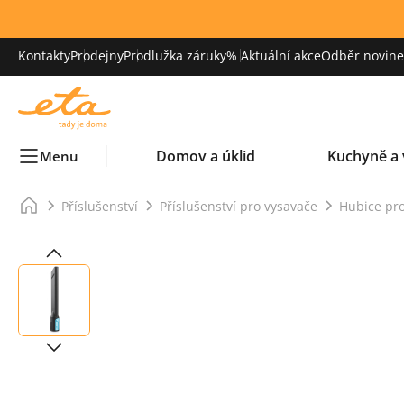
Kontakty
Prodejny
Prodlužka záruky
% Aktuální akce
Odběr novinek
Domov a úklid
Kuchyně a 
Menu
Příslušenství
Příslušenství pro vysavače
Hubice pr