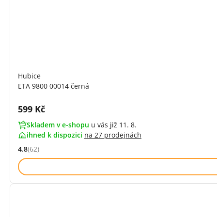
Hubice
ETA 9800 00014 černá
Cena s DPH:
599 Kč
Skladem v e-shopu
u vás již 11. 8.
ihned k dispozici
na
27 prodejnách
4.8
(62)
Hodnocení: 4.8 z 5 (62 recenzí)