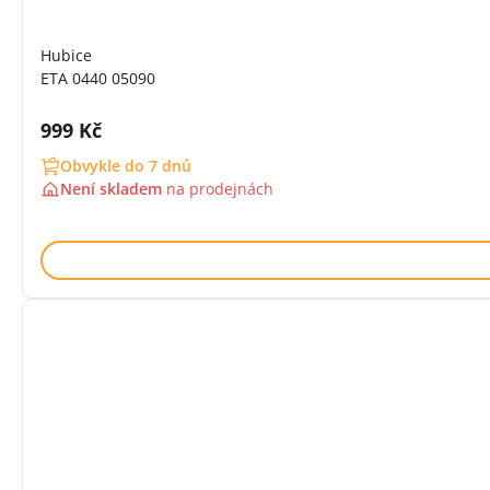
Hubice
ETA 0440 05090
Cena s DPH:
999 Kč
Obvykle do 7 dnů
Není skladem
na
prodejnách