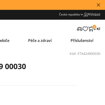
Přihlásit
Česká republika
0
0 Kč
ebiče
Péče a zdraví
Příslušenství
Kód: ETA424900030
9 00030