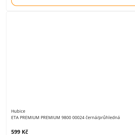
Hubice
ETA PREMIUM PREMIUM 9800 00024 černá/průhledná
Cena s DPH:
599 Kč