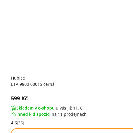
Hubice
ETA 9800 00015 černá
Cena s DPH:
599 Kč
Skladem v e-shopu
u vás již 11. 8.
ihned k dispozici
na
11 prodejnách
4.6
(35)
Hodnocení: 4.6 z 5 (35 recenzí)