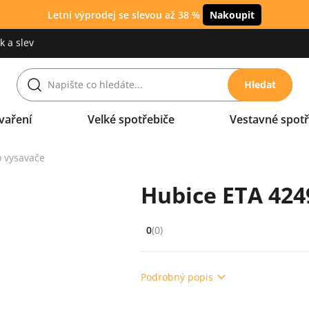
Letní výprodej se slevou až 38 %
Nakoupit
 a slev
Hledat
vaření
Velké spotřebiče
Vestavné spotř
o vysavače
Hubice ETA 424
0
(0)
Hodnocení: 0 z 5 (0 recenzí)
Podrobný popis