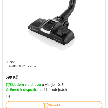
Hubice
ETA 9800 00015 černá
Cena s DPH:
599 Kč
Skladem v e-shopu
u vás již 10. 8.
ihned k dispozici
na
11 prodejnách
4.6
Do košíku