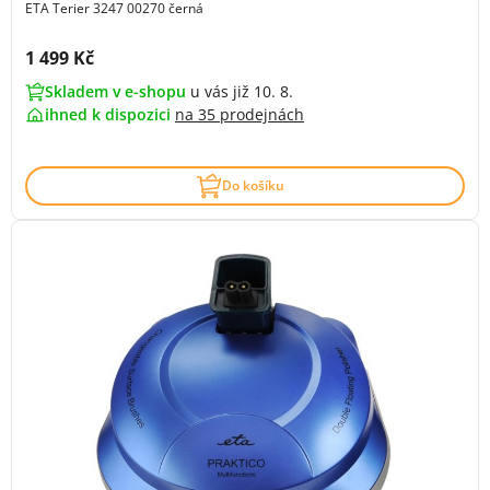
ETA Terier 3247 00270 černá
Cena s DPH:
1 499 Kč
Skladem v e-shopu
u vás již 10. 8.
ihned k dispozici
na
35 prodejnách
Do košíku