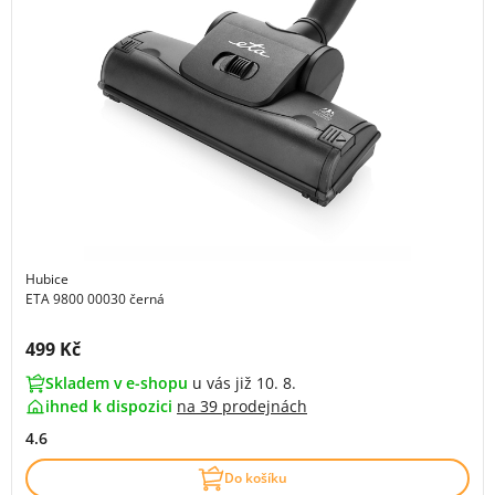
Hubice
ETA 9800 00030 černá
Cena s DPH:
499 Kč
Skladem v e-shopu
u vás již 10. 8.
ihned k dispozici
na
39 prodejnách
4.6
Do košíku