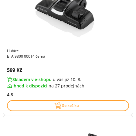
Hubice
ETA 9800 00014 černá
Cena s DPH:
599 Kč
Skladem v e-shopu
u vás již 10. 8.
ihned k dispozici
na
27 prodejnách
4.8
Do košíku