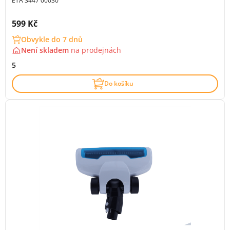
ETA 3447 00030
Cena s DPH:
599 Kč
Obvykle do 7 dnů
Není skladem
na
prodejnách
5
Do košíku