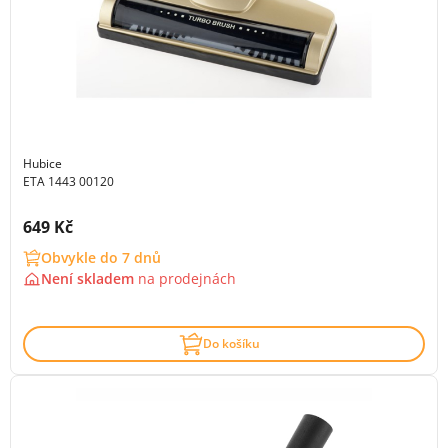
Hubice
ETA 1443 00120
Cena s DPH:
649 Kč
Obvykle do 7 dnů
Není skladem
na
prodejnách
Do košíku