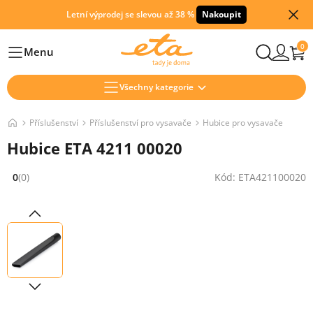
Letní výprodej se slevou až 38 %
Nakoupit
0
Menu
Hlavní
Všechny kategorie
Příslušenství
Příslušenství pro vysavače
Hubice pro vysavače
Hubice ETA 4211 00020
0
(0)
Kód: ETA421100020
Hodnocení: 0 z 5 (0 recenzí)