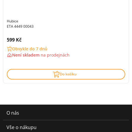
Hubice
ETA 4449 00043
Cena s DPH:
599 Kč
Obvykle do 7 dnů
Není skladem
na
prodejnách
Do košíku
O nás
Vše o nákupu