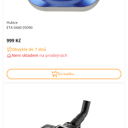
Hubice
ETA 0440 05090
Cena s DPH:
999 Kč
Obvykle do 7 dnů
Není skladem
na
prodejnách
Do košíku