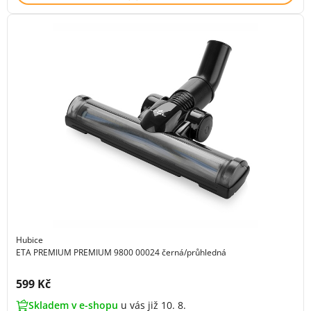
Hubice
ETA PREMIUM PREMIUM 9800 00024 černá/průhledná
Cena s DPH:
599 Kč
Skladem v e-shopu
u vás již 10. 8.