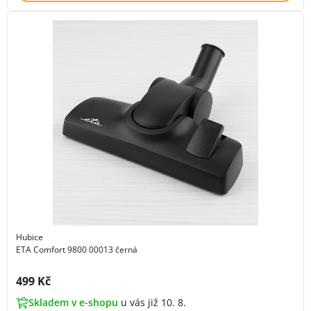
Hubice
ETA Comfort 9800 00013 černá
Cena s DPH:
499 Kč
Skladem v e-shopu
u vás již 10. 8.