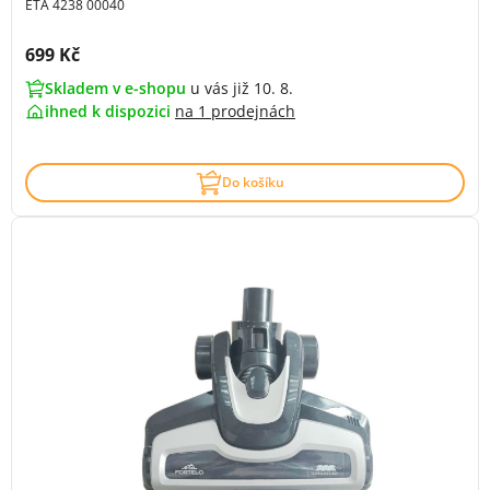
ETA 4238 00040
Cena s DPH:
699 Kč
Skladem v e-shopu
u vás již 10. 8.
ihned k dispozici
na
1 prodejnách
Do košíku