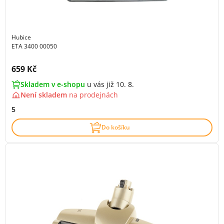
Hubice
ETA 3400 00050
Cena s DPH:
659 Kč
Skladem v e-shopu
u vás již 10. 8.
Není skladem
na
prodejnách
5
Do košíku