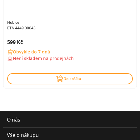
Hubice
ETA 4449 00043
Cena s DPH:
599 Kč
Obvykle do 7 dnů
Není skladem
na
prodejnách
Do košíku
O nás
Vše o nákupu