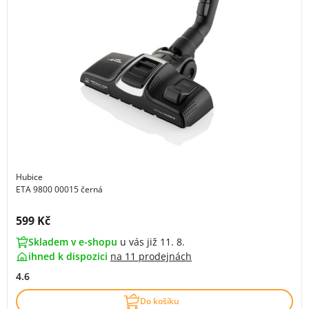
Hubice
ETA 9800 00015 černá
Cena s DPH:
599 Kč
Skladem v e-shopu
u vás již 11. 8.
ihned k dispozici
na
11 prodejnách
4.6
Do košíku