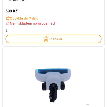
ETA 3447 00030
Cena s DPH:
599 Kč
Obvykle do 7 dnů
Není skladem
na
prodejnách
5
Do košíku