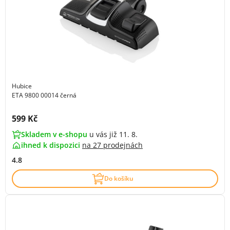
Hubice
ETA 9800 00014 černá
Cena s DPH:
599 Kč
Skladem v e-shopu
u vás již 11. 8.
ihned k dispozici
na
27 prodejnách
4.8
Do košíku