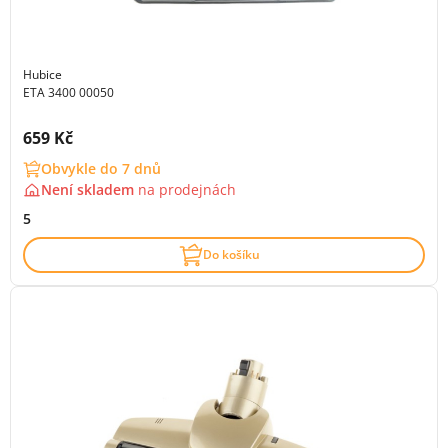
Hubice
ETA 3400 00050
Cena s DPH:
659 Kč
Obvykle do 7 dnů
Není skladem
na
prodejnách
5
Do košíku