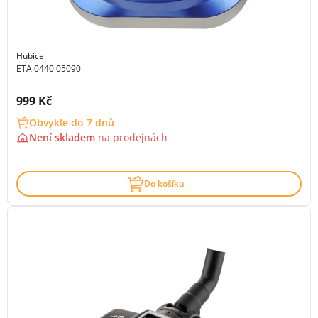
Hubice
ETA 0440 05090
Cena s DPH:
999 Kč
Obvykle do 7 dnů
Není skladem
na
prodejnách
Do košíku