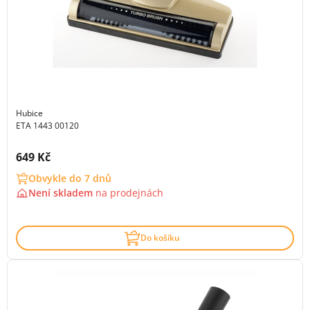
Hubice
ETA 1443 00120
Cena s DPH:
649 Kč
Obvykle do 7 dnů
Není skladem
na
prodejnách
Do košíku