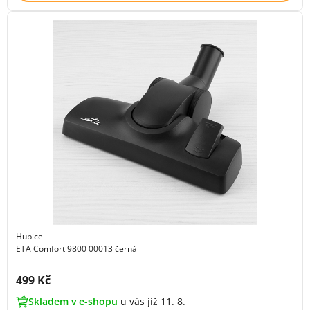
Hubice
ETA Comfort 9800 00013 černá
Cena s DPH:
499 Kč
Skladem v e-shopu
u vás již 11. 8.