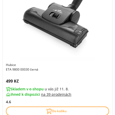
Hubice
ETA 9800 00030 černá
Cena s DPH:
499 Kč
Skladem v e-shopu
u vás již 11. 8.
ihned k dispozici
na
39 prodejnách
4.6
Do košíku