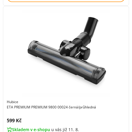
Hubice
ETA PREMIUM PREMIUM 9800 00024 černá/průhledná
Cena s DPH:
599 Kč
Skladem v e-shopu
u vás již 11. 8.