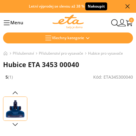
Letní výprodej se slevou až 38 %
Nakoupit
0
Menu
Hlavní
Všechny kategorie
Příslušenství
Příslušenství pro vysavače
Hubice pro vysavače
Hubice ETA 3453 00040
5
(1)
Kód: ETA345300040
Hodnocení: 5 z 5 (1 recenzí)