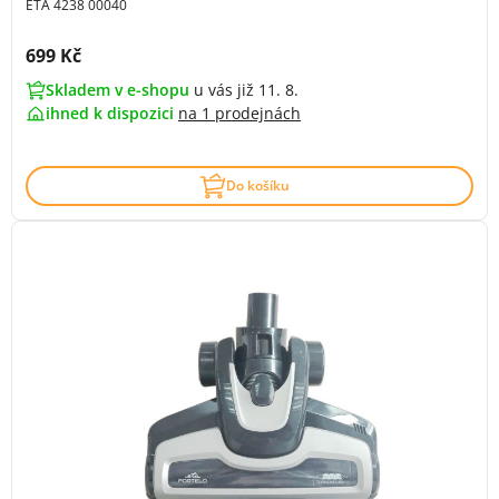
ETA 4238 00040
Cena s DPH:
699 Kč
Skladem v e-shopu
u vás již 11. 8.
ihned k dispozici
na
1 prodejnách
Do košíku