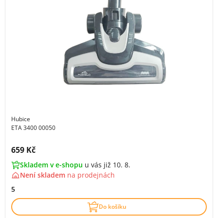
Hubice
ETA 3400 00050
Cena s DPH:
659 Kč
Skladem v e-shopu
u vás již 10. 8.
Není skladem
na
prodejnách
5
Do košíku