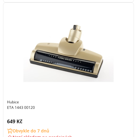
Hubice
ETA 1443 00120
Cena s DPH:
649 Kč
Obvykle do 7 dnů