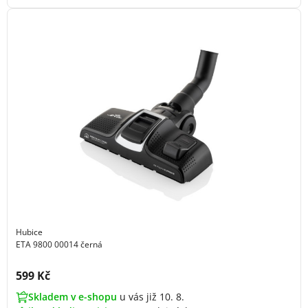
Hubice
ETA 9800 00014 černá
Cena s DPH:
599 Kč
Skladem v e-shopu
u vás již 10. 8.