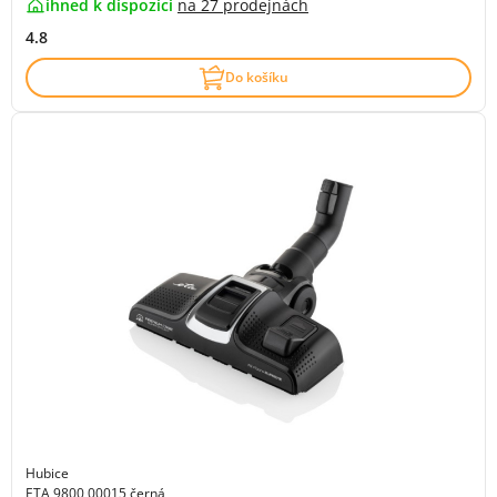
ihned k dispozici
na
27 prodejnách
4.8
Do košíku
Hubice
ETA 9800 00015 černá