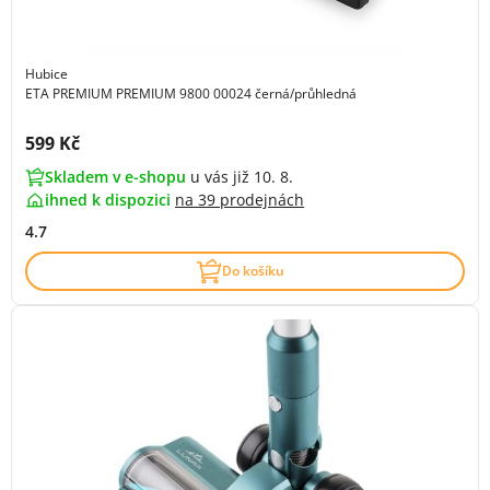
Hubice
ETA PREMIUM PREMIUM 9800 00024 černá/průhledná
Cena s DPH:
599 Kč
Skladem v e-shopu
u vás již 10. 8.
ihned k dispozici
na
39 prodejnách
4.7
Do košíku