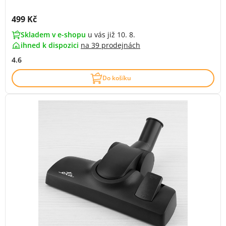
Cena s DPH:
499 Kč
Skladem v e-shopu
u vás již 10. 8.
ihned k dispozici
na
39 prodejnách
4.6
Do košíku