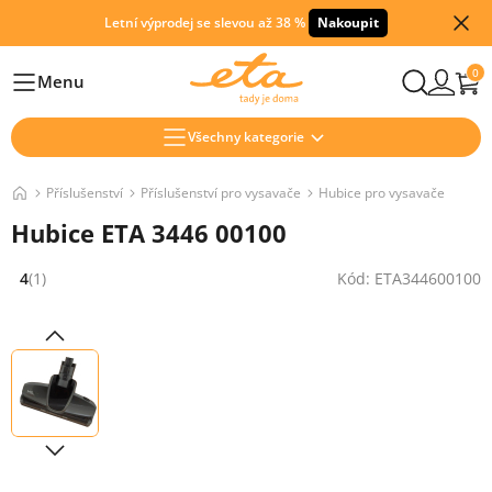
Letní výprodej se slevou až 38 %
Nakoupit
0
Menu
Hlavní
Všechny kategorie
Příslušenství
Příslušenství pro vysavače
Hubice pro vysavače
Hubice ETA 3446 00100
4
(1)
Kód: ETA344600100
Hodnocení: 4 z 5 (1 recenzí)