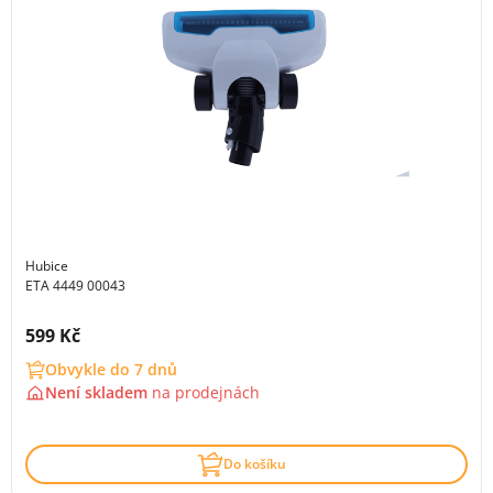
Hubice
ETA 4449 00043
Cena s DPH:
599 Kč
Obvykle do 7 dnů
Není skladem
na
prodejnách
Do košíku