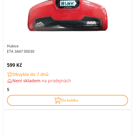
Hubice
ETA 3447 00030
Cena s DPH:
599 Kč
Obvykle do 7 dnů
Není skladem
na
prodejnách
5
Do košíku