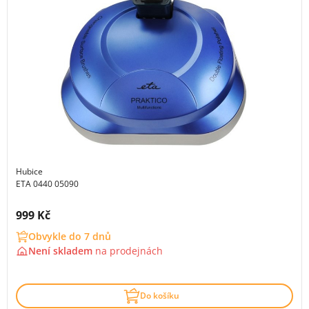
Hubice
ETA 0440 05090
Cena s DPH:
999 Kč
Obvykle do 7 dnů
Není skladem
na
prodejnách
Do košíku