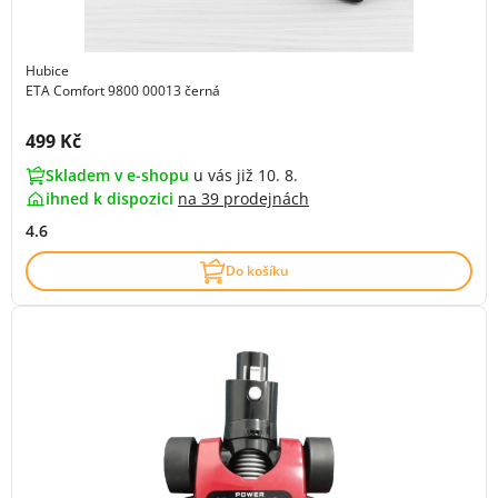
Hubice
ETA Comfort 9800 00013 černá
Cena s DPH:
499 Kč
Skladem v e-shopu
u vás již 10. 8.
ihned k dispozici
na
39 prodejnách
4.6
Do košíku