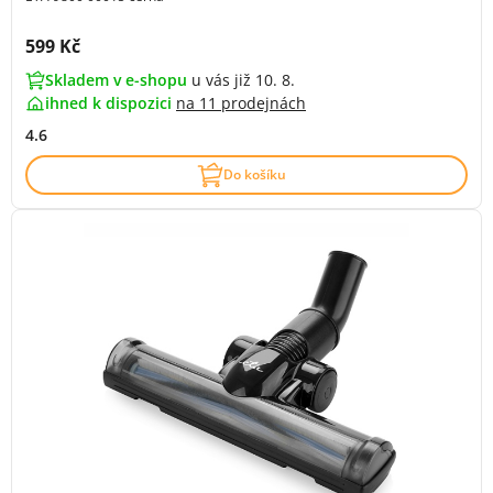
Cena s DPH:
599 Kč
Skladem v e-shopu
u vás již 10. 8.
ihned k dispozici
na
11 prodejnách
4.6
Do košíku