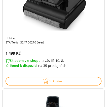
Hubice
ETA Terier 3247 00270 černá
Cena s DPH:
1 499 Kč
Skladem v e-shopu
u vás již 10. 8.
ihned k dispozici
na
35 prodejnách
Do košíku