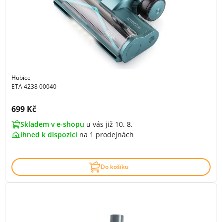
Hubice
ETA 4238 00040
Cena s DPH:
699 Kč
Skladem v e-shopu
u vás již 10. 8.
ihned k dispozici
na
1 prodejnách
Do košíku