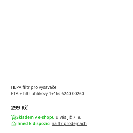
HEPA filtr pro vysavače
ETA + filtr uhlíkový 1+1ks 6240 00260
Cena s DPH:
299 Kč
Skladem v e-shopu
u vás již 7. 8.
ihned k dispozici
na
37 prodejnách