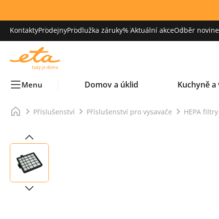
Kontakty
Prodejny
Prodlužka záruky
% Aktuální akce
Odběr novinek
Domov a úklid
Kuchyně a 
Menu
Příslušenství
Příslušenství pro vysavače
HEPA filtr