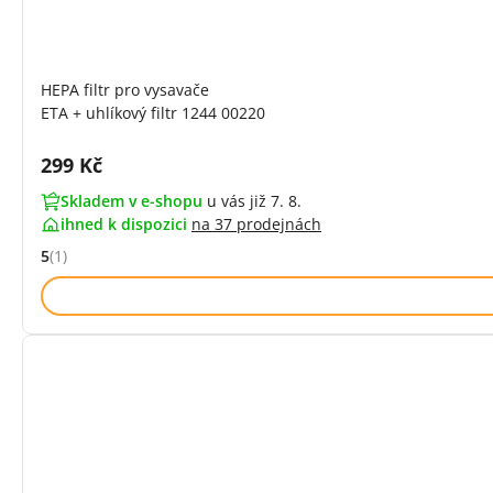
HEPA filtr pro vysavače
ETA + uhlíkový filtr 1244 00220
Cena s DPH:
299 Kč
Skladem v e-shopu
u vás již 7. 8.
ihned k dispozici
na
37 prodejnách
5
(1)
Hodnocení: 5 z 5 (1 recenzí)