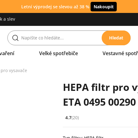
Letní výprodej se slevou až 38 %
Nakoupit
 a slev
Hledat
vaření
Velké spotřebiče
Vestavné spotř
y pro vysavače
HEPA filtr pro
ETA 0495 00290
4.7
(20)
Hodnocení: 4.7 z 5 (20 recenzí)
Typ filtru: HEPA filtr