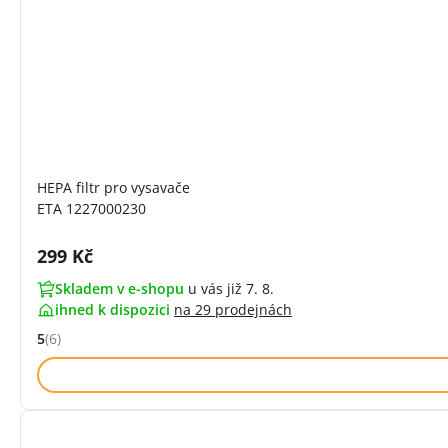
HEPA filtr pro vysavače
ETA 1227000230
Cena s DPH:
299 Kč
Skladem v e-shopu
u vás již 7. 8.
ihned k dispozici
na
29 prodejnách
5
(6)
Hodnocení: 5 z 5 (6 recenzí)