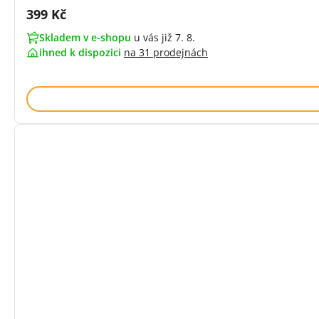
Cena s DPH:
399 Kč
Skladem v e-shopu
u vás již 7. 8.
ihned k dispozici
na
31 prodejnách