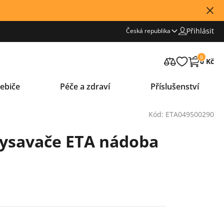
Přihlásit
Česká republika
0
0 Kč
ebiče
Péče a zdraví
Příslušenství
Kód: ETA049500290
 vysavače ETA nádoba