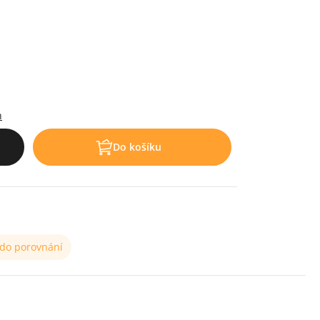
h
Do košíku
 do porovnání