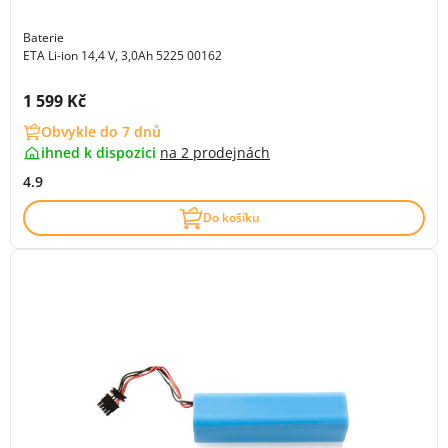
Baterie
ETA Li-ion 14,4 V, 3,0Ah 5225 00162
Cena s DPH:
1 599 Kč
Obvykle do 7 dnů
ihned k dispozici
na
2 prodejnách
4.9
Do košíku