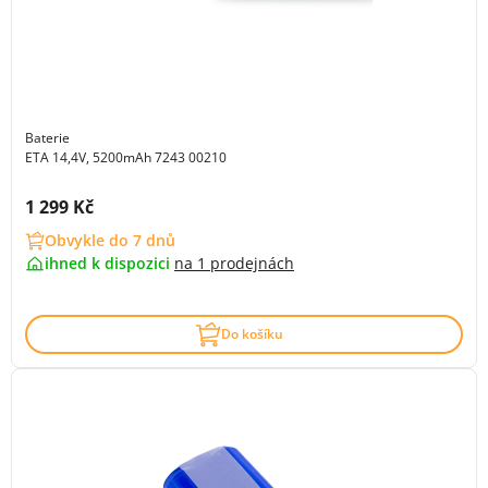
Baterie
ETA 14,4V, 5200mAh 7243 00210
Cena s DPH:
1 299 Kč
Obvykle do 7 dnů
ihned k dispozici
na
1 prodejnách
Do košíku