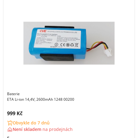
Baterie
ETA Li-ion 14,4V, 2600mAh 1248 00200
Cena s DPH:
999 Kč
Obvykle do 7 dnů
Není skladem
na
prodejnách