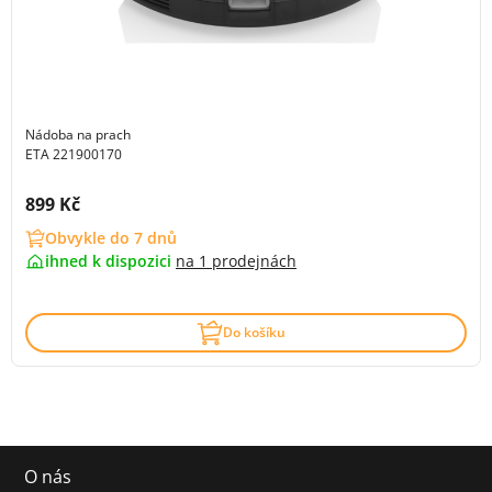
Nádoba na prach
ETA 221900170
Cena s DPH:
899 Kč
Obvykle do 7 dnů
ihned k dispozici
na
1 prodejnách
Do košíku
O nás