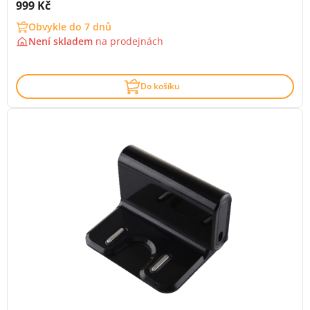
Cena s DPH:
999 Kč
Obvykle do 7 dnů
Není skladem
na
prodejnách
Do košíku