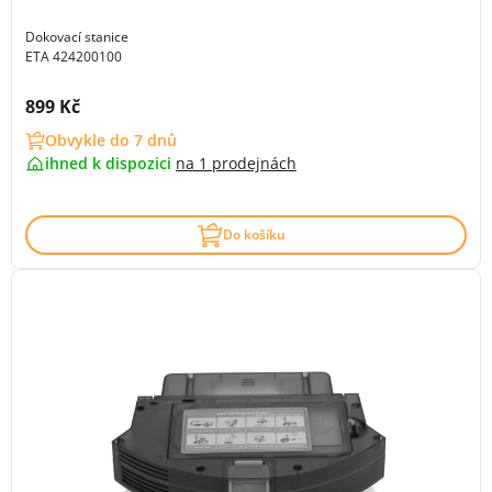
Dokovací stanice
ETA 424200100
Cena s DPH:
899 Kč
Obvykle do 7 dnů
ihned k dispozici
na
1 prodejnách
Do košíku