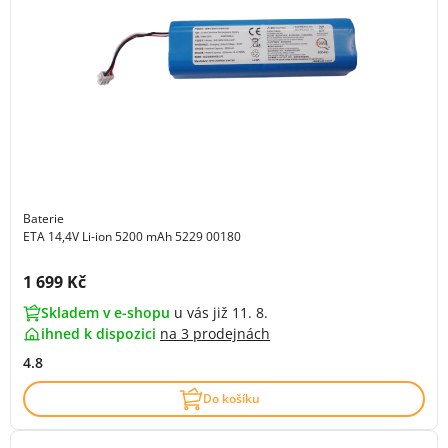
Baterie
ETA 14,4V Li-ion 5200 mAh 5229 00180
Cena s DPH:
1 699 Kč
Skladem v e-shopu
u vás již 11. 8.
ihned k dispozici
na
3 prodejnách
4.8
Do košíku