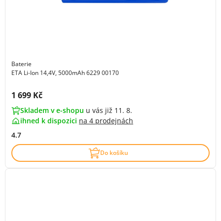
Baterie
ETA Li-Ion 14,4V, 5000mAh 6229 00170
Cena s DPH:
1 699 Kč
Skladem v e-shopu
u vás již 11. 8.
ihned k dispozici
na
4 prodejnách
4.7
Do košíku