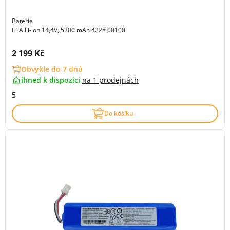
Baterie
ETA Li-ion 14,4V, 5200 mAh 4228 00100
Cena s DPH:
2 199 Kč
Obvykle do 7 dnů
ihned k dispozici
na
1 prodejnách
5
Do košíku