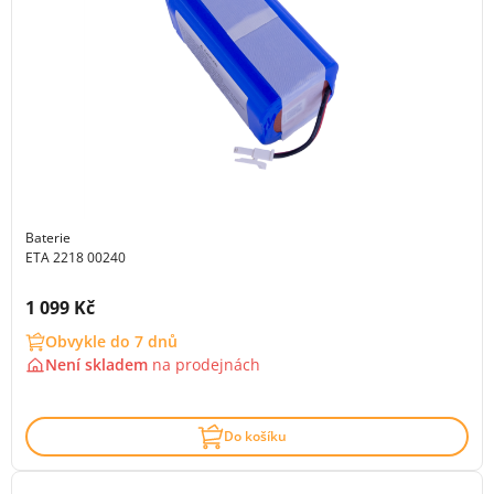
Baterie
ETA 2218 00240
Cena s DPH:
1 099 Kč
Obvykle do 7 dnů
Není skladem
na
prodejnách
Do košíku