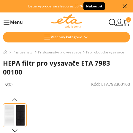
Letní výprodej se slevou až 38 %
Nakoupit
0
Menu
Hlavní
Všechny kategorie
Příslušenství
Příslušenství pro vysavače
Pro robotické vysavače
HEPA filtr pro vysavače ETA 7983
00100
0
(0)
Kód: ETA798300100
Hodnocení: 0 z 5 (0 recenzí)