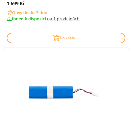
Cena s DPH:
1 699 Kč
Obvykle do 7 dnů
ihned k dispozici
na
1 prodejnách
Do košíku