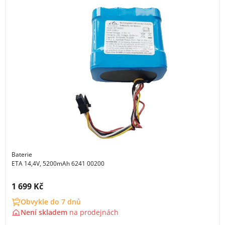
Baterie
ETA 14,4V, 5200mAh 6241 00200
Cena s DPH:
1 699 Kč
Obvykle do 7 dnů
Není skladem
na
prodejnách