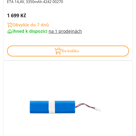
ETA 14,4V, 3350mAh 4242 00270
Cena s DPH:
1 699 Kč
Obvykle do 7 dnů
ihned k dispozici
na
1 prodejnách
Do košíku