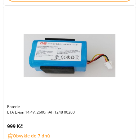
Baterie
ETA Li-ion 14,4V, 2600mAh 1248 00200
Cena s DPH:
999 Kč
Obvykle do 7 dnů