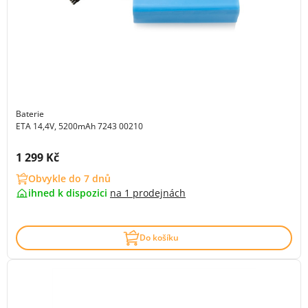
Baterie
ETA 14,4V, 5200mAh 7243 00210
Cena s DPH:
1 299 Kč
Obvykle do 7 dnů
ihned k dispozici
na
1 prodejnách
Do košíku