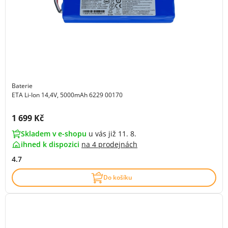
Baterie
ETA Li-Ion 14,4V, 5000mAh 6229 00170
Cena s DPH:
1 699 Kč
Skladem v e-shopu
u vás již 11. 8.
ihned k dispozici
na
4 prodejnách
4.7
Do košíku