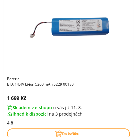
Baterie
ETA 14,4V Li-ion 5200 mAh 5229 00180
Cena s DPH:
1 699 Kč
Skladem v e-shopu
u vás již 11. 8.
ihned k dispozici
na
3 prodejnách
4.8
Do košíku