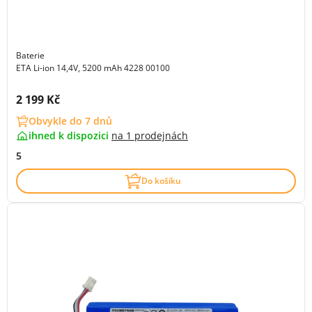
Baterie
ETA Li-ion 14,4V, 5200 mAh 4228 00100
Cena s DPH:
2 199 Kč
Obvykle do 7 dnů
ihned k dispozici
na
1 prodejnách
5
Do košíku