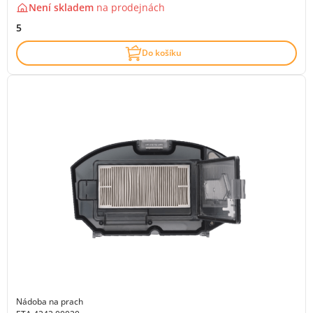
Není skladem
na
prodejnách
5
Do košíku
Nádoba na prach