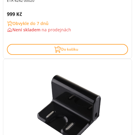
ETA 4242 00020
Cena s DPH:
999 Kč
Obvykle do 7 dnů
Není skladem
na
prodejnách
Do košíku