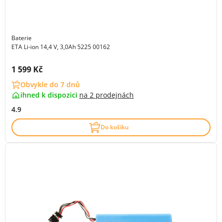
Baterie
ETA Li-ion 14,4 V, 3,0Ah 5225 00162
Cena s DPH:
1 599 Kč
Obvykle do 7 dnů
ihned k dispozici
na
2 prodejnách
4.9
Do košíku