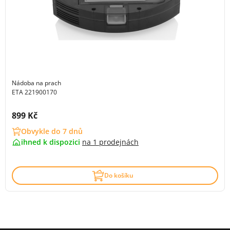
Nádoba na prach
ETA 221900170
Cena s DPH:
899 Kč
Obvykle do 7 dnů
ihned k dispozici
na
1 prodejnách
Do košíku