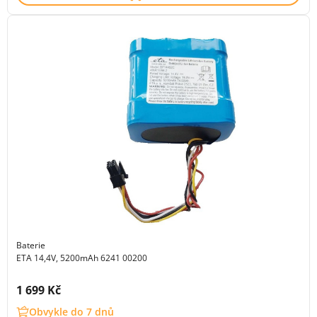
Baterie
ETA 14,4V, 5200mAh 6241 00200
Cena s DPH:
1 699 Kč
Obvykle do 7 dnů