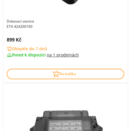
Dokovací stanice
ETA 424200100
Cena s DPH:
899 Kč
Obvykle do 7 dnů
ihned k dispozici
na
1 prodejnách
Do košíku