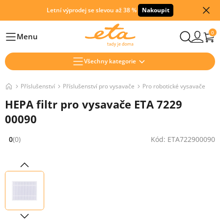
Letní výprodej se slevou až 38 %
Nakoupit
0
Menu
Hlavní
Všechny kategorie
Příslušenství
Příslušenství pro vysavače
Pro robotické vysavače
HEPA filtr pro vysavače ETA 7229
00090
0
(0)
Kód: ETA722900090
Hodnocení: 0 z 5 (0 recenzí)