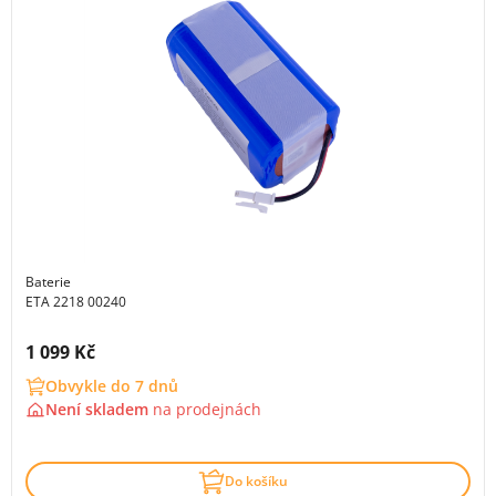
Baterie
ETA 2218 00240
Cena s DPH:
1 099 Kč
Obvykle do 7 dnů
Není skladem
na
prodejnách
Do košíku