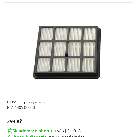
HEPA filtr pro vysavače
ETA 1485 00050
Cena s DPH:
299 Kč
Skladem v e-shopu
u vás již 10. 8.