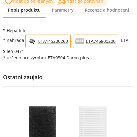
Přidat do oblíbených
Přidat do porovnání
Popis produktu
Parametry
Recenze a hodnocení
Popis produktu
* Hepa filtr
* náhrada
,
, ETA
ETA145200260
ETA746800200
Silen 0471
* určeno pro výrobek ETA0504 Daron plus
Ostatní zaujalo