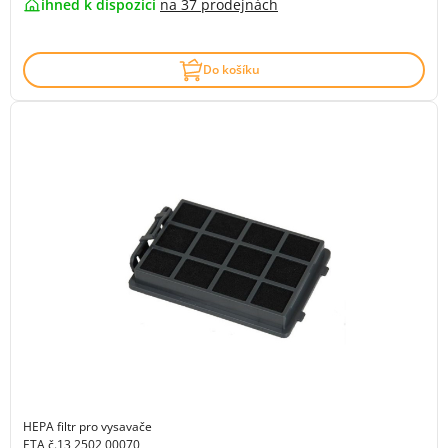
ihned k dispozici
na
37 prodejnách
Do košíku
HEPA filtr pro vysavače
ETA č.13 2502 00070