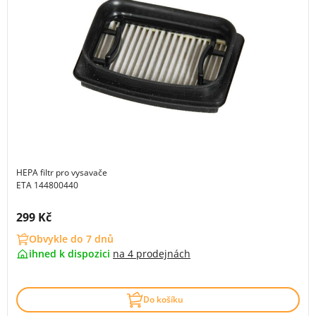
HEPA filtr pro vysavače
ETA 144800440
Cena s DPH:
299 Kč
Obvykle do 7 dnů
ihned k dispozici
na
4 prodejnách
Do košíku