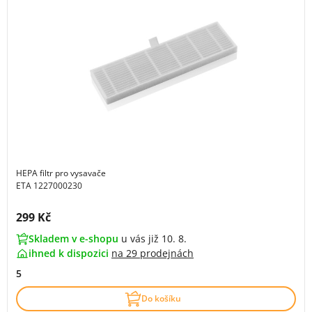
HEPA filtr pro vysavače
ETA 1227000230
Cena s DPH:
299 Kč
Skladem v e-shopu
u vás již 10. 8.
ihned k dispozici
na
29 prodejnách
5
Do košíku