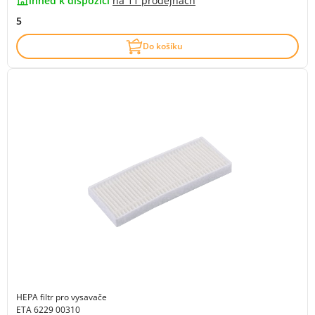
ihned k dispozici
na
11 prodejnách
5
Do košíku
HEPA filtr pro vysavače
ETA 6229 00310