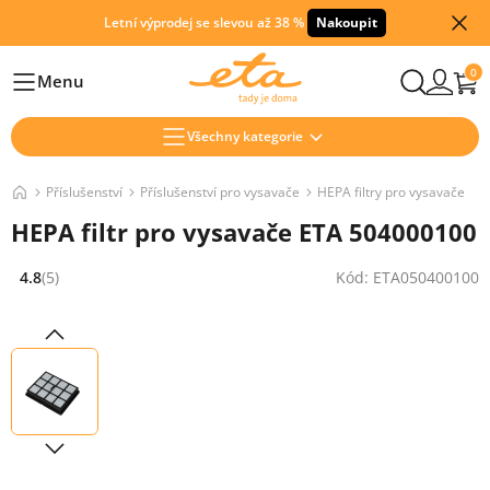
Letní výprodej se slevou až 38 %
Nakoupit
0
Menu
Hlavní
Všechny kategorie
Příslušenství
Příslušenství pro vysavače
HEPA filtry pro vysavače
HEPA filtr pro vysavače ETA 504000100
4.8
(5)
Kód: ETA050400100
Hodnocení: 4.8 z 5 (5 recenzí)