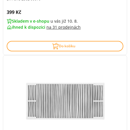
Cena s DPH:
399 Kč
Skladem v e-shopu
u vás již 10. 8.
ihned k dispozici
na
31 prodejnách
Do košíku