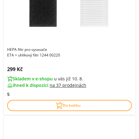
HEPA filtr pro vysavače
ETA + uhlíkový filtr 1244 00220
Cena s DPH:
299 Kč
Skladem v e-shopu
u vás již 10. 8.
ihned k dispozici
na
37 prodejnách
5
Do košíku