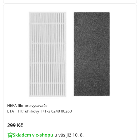
HEPA filtr pro vysavače
ETA + filtr uhlíkový 1+1ks 6240 00260
Cena s DPH:
299 Kč
Skladem v e-shopu
u vás již 10. 8.