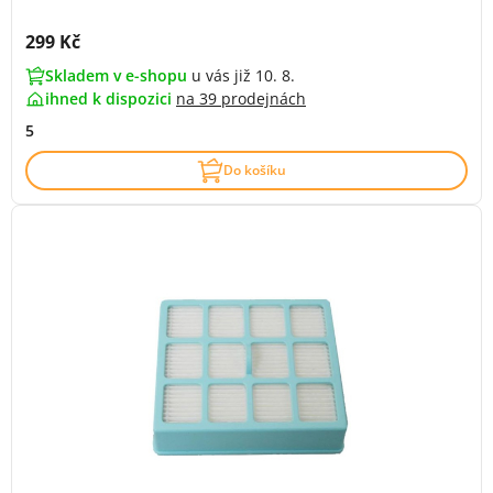
Cena s DPH:
299 Kč
Skladem v e-shopu
u vás již 10. 8.
ihned k dispozici
na
39 prodejnách
5
Do košíku