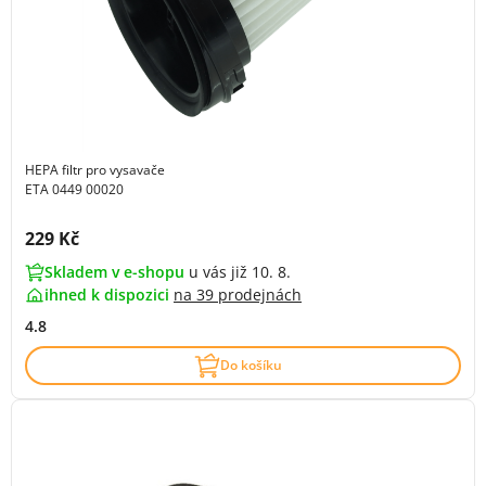
HEPA filtr pro vysavače
ETA 0449 00020
Cena s DPH:
229 Kč
Skladem v e-shopu
u vás již 10. 8.
ihned k dispozici
na
39 prodejnách
4.8
Do košíku