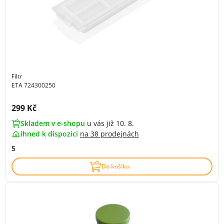
Filtr
ETA 724300250
Cena s DPH:
299 Kč
Skladem v e-shopu
u vás již 10. 8.
ihned k dispozici
na
38 prodejnách
5
Do košíku