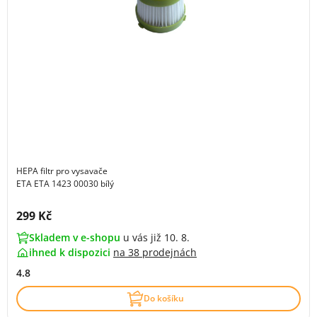
HEPA filtr pro vysavače
ETA ETA 1423 00030 bílý
Cena s DPH:
299 Kč
Skladem v e-shopu
u vás již 10. 8.
ihned k dispozici
na
38 prodejnách
4.8
Do košíku