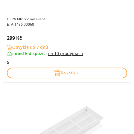
HEPA filtr pro vysavače
ETA 1486 00060
Cena s DPH:
299 Kč
Obvykle do 7 dnů
ihned k dispozici
na
10 prodejnách
5
Do košíku