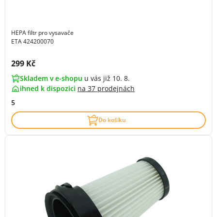
HEPA filtr pro vysavače
ETA 424200070
Cena s DPH:
299 Kč
Skladem v e-shopu
u vás již 10. 8.
ihned k dispozici
na
37 prodejnách
5
Do košíku