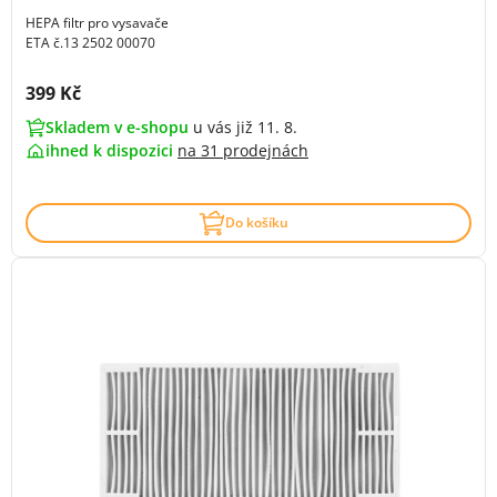
HEPA filtr pro vysavače
ETA č.13 2502 00070
Cena s DPH:
399 Kč
Skladem v e-shopu
u vás již 11. 8.
ihned k dispozici
na
31 prodejnách
Do košíku