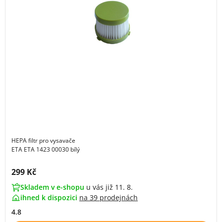
HEPA filtr pro vysavače
ETA ETA 1423 00030 bílý
Cena s DPH:
299 Kč
Skladem v e-shopu
u vás již 11. 8.
ihned k dispozici
na
39 prodejnách
4.8