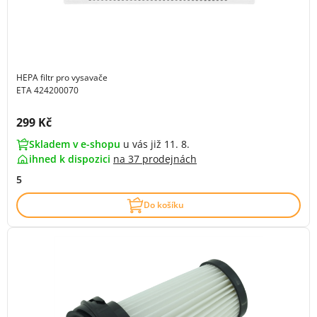
HEPA filtr pro vysavače
ETA 424200070
Cena s DPH:
299 Kč
Skladem v e-shopu
u vás již 11. 8.
ihned k dispozici
na
37 prodejnách
5
Do košíku