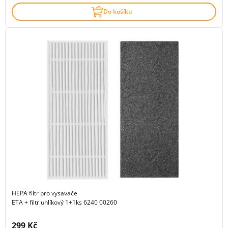
Do košíku
HEPA filtr pro vysavače
ETA + filtr uhlíkový 1+1ks 6240 00260
Cena s DPH:
299 Kč