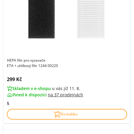
HEPA filtr pro vysavače
ETA + uhlíkový filtr 1244 00220
Cena s DPH:
299 Kč
Skladem v e-shopu
u vás již 11. 8.
ihned k dispozici
na
37 prodejnách
5
Do košíku