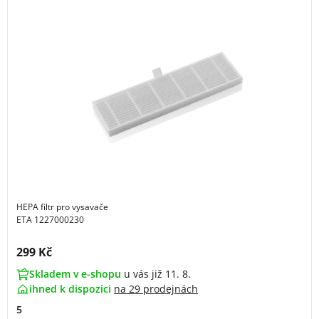
HEPA filtr pro vysavače
ETA 1227000230
Cena s DPH:
299 Kč
Skladem v e-shopu
u vás již 11. 8.
ihned k dispozici
na
29 prodejnách
5