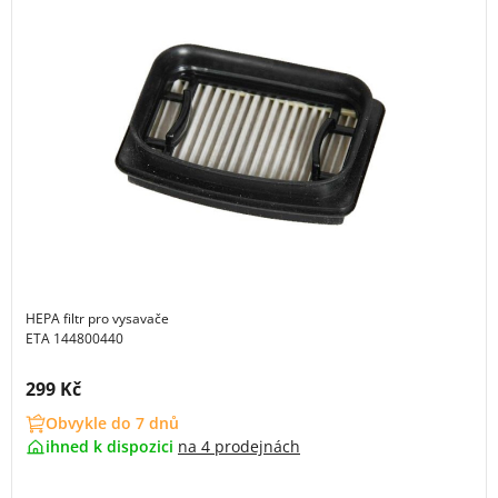
HEPA filtr pro vysavače
ETA 144800440
Cena s DPH:
299 Kč
Obvykle do 7 dnů
ihned k dispozici
na
4 prodejnách