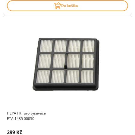
Do košíku
HEPA filtr pro vysavače
ETA 1485 00050
Cena s DPH:
299 Kč