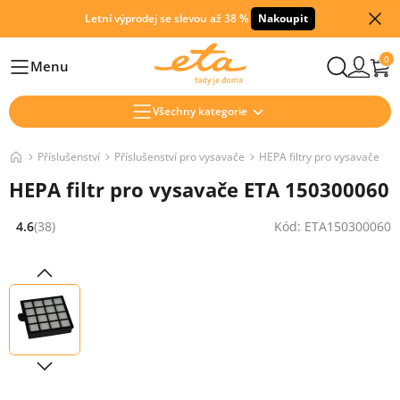
Letní výprodej se slevou až 38 %
Nakoupit
0
Menu
Hlavní
Všechny kategorie
Příslušenství
Příslušenství pro vysavače
HEPA filtry pro vysavače
HEPA filtr pro vysavače ETA 150300060
4.6
(38)
Kód: ETA150300060
Hodnocení: 4.6 z 5 (38 recenzí)