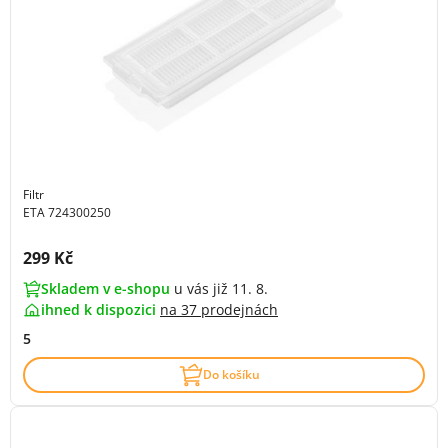
Filtr
ETA 724300250
Cena s DPH:
299 Kč
Skladem v e-shopu
u vás již 11. 8.
ihned k dispozici
na
37 prodejnách
5
Do košíku