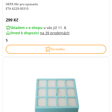
HEPA filtr pro vysavače
ETA 6229 00310
Cena s DPH:
299 Kč
Skladem v e-shopu
u vás již 11. 8.
ihned k dispozici
na
39 prodejnách
5
Do košíku