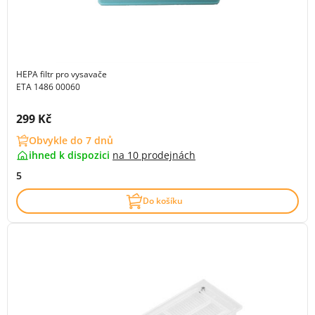
HEPA filtr pro vysavače
ETA 1486 00060
Cena s DPH:
299 Kč
Obvykle do 7 dnů
ihned k dispozici
na
10 prodejnách
5
Do košíku