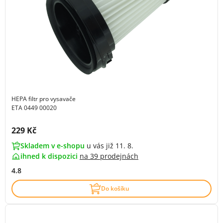
HEPA filtr pro vysavače
ETA 0449 00020
Cena s DPH:
229 Kč
Skladem v e-shopu
u vás již 11. 8.
ihned k dispozici
na
39 prodejnách
4.8
Do košíku