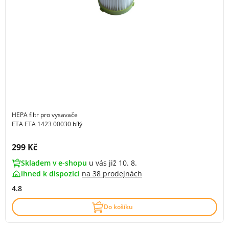
HEPA filtr pro vysavače
ETA ETA 1423 00030 bílý
Cena s DPH:
299 Kč
Skladem v e-shopu
u vás již 10. 8.
ihned k dispozici
na
38 prodejnách
4.8
Do košíku