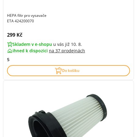
HEPA filtr pro vysavače
ETA 424200070
Cena s DPH:
299 Kč
Skladem v e-shopu
u vás již 10. 8.
ihned k dispozici
na
37 prodejnách
5
Do košíku