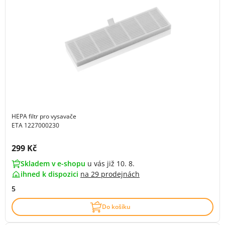
HEPA filtr pro vysavače
ETA 1227000230
Cena s DPH:
299 Kč
Skladem v e-shopu
u vás již 10. 8.
ihned k dispozici
na
29 prodejnách
5
Do košíku