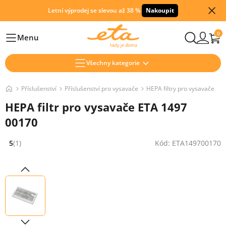
Letní výprodej se slevou až 38 %
Nakoupit
0
Menu
Hlavní
Všechny kategorie
Příslušenství
Příslušenství pro vysavače
HEPA filtry pro vysavače
HEPA filtr pro vysavače ETA 1497
00170
5
(1)
Kód: ETA149700170
Hodnocení: 5 z 5 (1 recenzí)