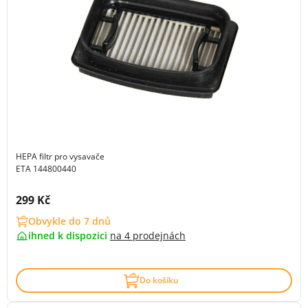
HEPA filtr pro vysavače
ETA 144800440
Cena s DPH:
299 Kč
Obvykle do 7 dnů
ihned k dispozici
na
4 prodejnách
Do košíku