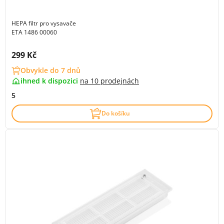
HEPA filtr pro vysavače
ETA 1486 00060
Cena s DPH:
299 Kč
Obvykle do 7 dnů
ihned k dispozici
na
10 prodejnách
5
Do košíku