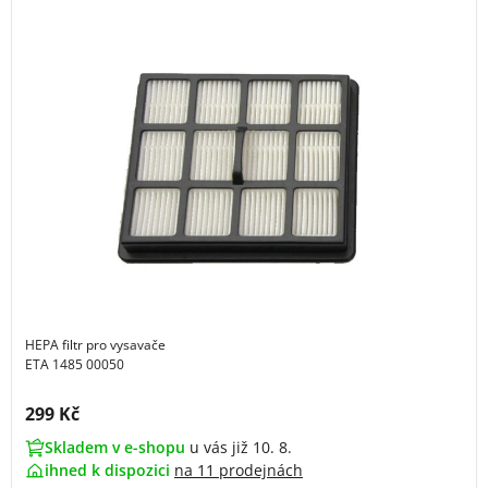
HEPA filtr pro vysavače
ETA 1485 00050
Cena s DPH:
299 Kč
Skladem v e-shopu
u vás již 10. 8.
ihned k dispozici
na
11 prodejnách