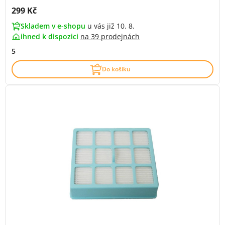
Cena s DPH:
299 Kč
Skladem v e-shopu
u vás již 10. 8.
ihned k dispozici
na
39 prodejnách
5
Do košíku