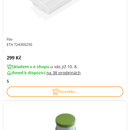
Filtr
ETA 724300250
Cena s DPH:
299 Kč
Skladem v e-shopu
u vás již 10. 8.
ihned k dispozici
na
38 prodejnách
5
Do košíku