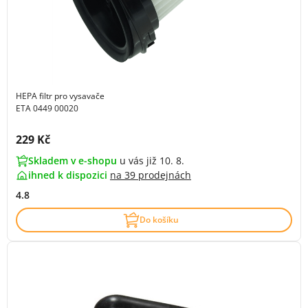
HEPA filtr pro vysavače
ETA 0449 00020
Cena s DPH:
229 Kč
Skladem v e-shopu
u vás již 10. 8.
ihned k dispozici
na
39 prodejnách
4.8
Do košíku