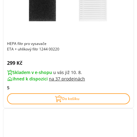
HEPA filtr pro vysavače
ETA + uhlíkový filtr 1244 00220
Cena s DPH:
299 Kč
Skladem v e-shopu
u vás již 10. 8.
ihned k dispozici
na
37 prodejnách
5
Do košíku