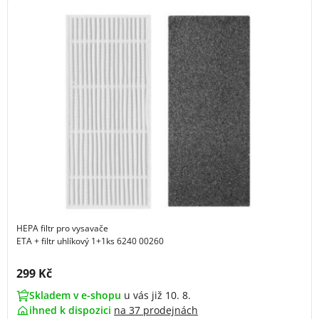
HEPA filtr pro vysavače
ETA + filtr uhlíkový 1+1ks 6240 00260
Cena s DPH:
299 Kč
Skladem v e-shopu
u vás již 10. 8.
ihned k dispozici
na
37 prodejnách