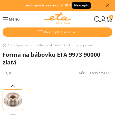
Letní výprodej se slevou až 38 %
Nakoupit
0
Menu
Hlavní
Všechny kategorie
Kuchyně a vaření
Kuchyňské nádobí
Formy na pečení
Forma na bábovku ETA 9973 90000
zlatá
0
(0)
Kód: ETA997390000
Hodnocení: 0 z 5 (0 recenzí)