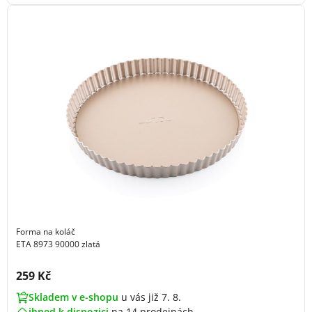
Forma na koláč
ETA 8973 90000 zlatá
Cena s DPH:
259 Kč
Skladem v e-shopu
u vás již 7. 8.
ihned k dispozici
na
14 prodejnách