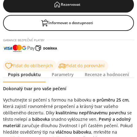
Rezervovat
Informovat o dostupnosti
GARANCE BEZPEČNÉ PLATBY
Přidat do oblíbených
Přidat do porovnání
Popis produktu
Parametry
Recenze a hodnocení
Popis produktu
Dokonalý tvar pro vaše pečení
Vychutnejte si pečení s formou na bábovku
o průměru 25 cm
,
která zajistí rovnoměrné propečení a krásný tvar vašeho
oblíbeného dezertu. Díky
kvalitnímu nepřilnavému povrchu
se
těsto nelepí a
bábovka
snadno vyklouzne ven.
Pevný a odolný
materiál
zaručuje dlouhou životnost i při častém pečení. Pokud
hledáte osvědčený tip na
vláčnou bábovku
, mrkněte na