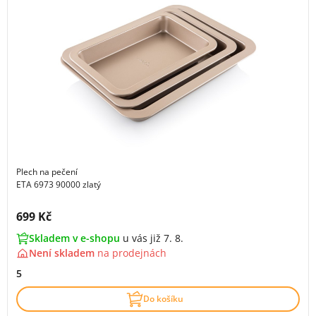
Plech na pečení
ETA 6973 90000 zlatý
Cena s DPH:
699 Kč
Skladem v e-shopu
u vás již 7. 8.
Není skladem
na
prodejnách
5
Do košíku