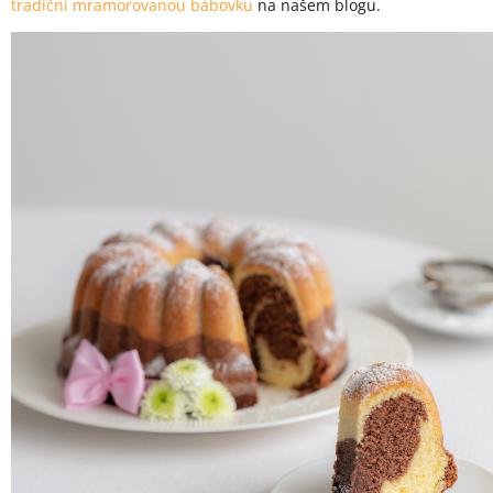
tradiční mramorovanou bábovku
na našem blogu.