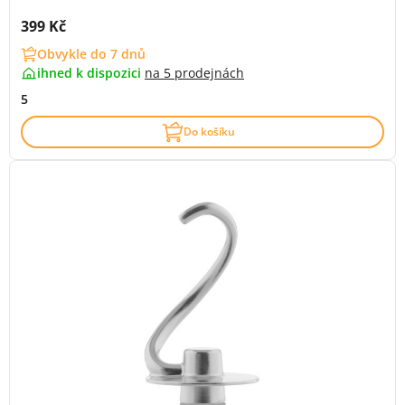
Cena s DPH:
399 Kč
Obvykle do 7 dnů
ihned k dispozici
na
5 prodejnách
5
Do košíku