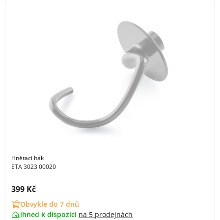
Hnětací hák
ETA 3023 00020
Cena s DPH:
399 Kč
Obvykle do 7 dnů
ihned k dispozici
na
5 prodejnách