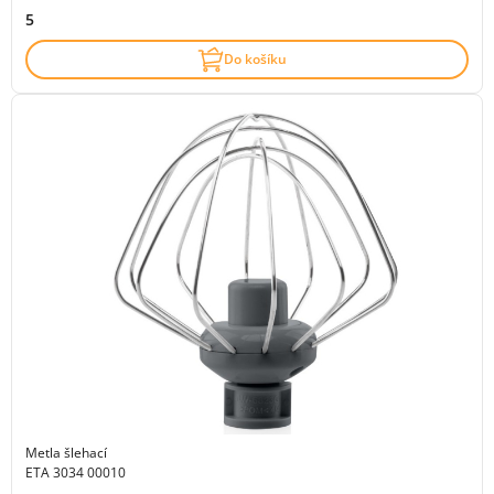
5
Do košíku
Metla šlehací
ETA 3034 00010