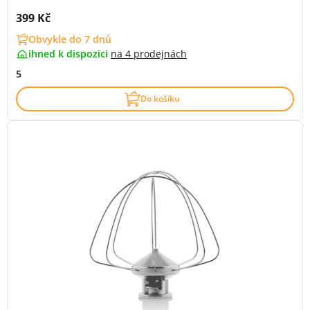
Cena s DPH:
399 Kč
Obvykle do 7 dnů
ihned k dispozici
na
4 prodejnách
5
Do košíku