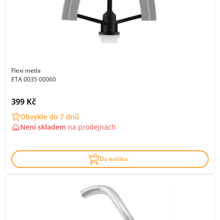
Flexi metla
ETA 0035 00060
Cena s DPH:
399 Kč
Obvykle do 7 dnů
Není skladem
na
prodejnách
Do košíku