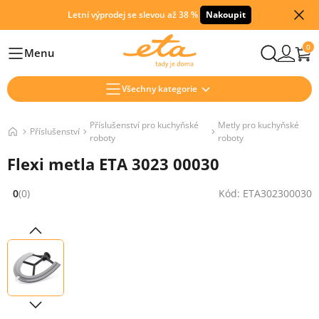
Letní výprodej se slevou až 38 %
Nakoupit
0
Menu
Hlavní
Všechny kategorie
Příslušenství pro kuchyňské
Metly pro kuchyňské
Příslušenství
roboty
roboty
Flexi metla ETA 3023 00030
0
(0)
Kód: ETA302300030
Hodnocení: 0 z 5 (0 recenzí)