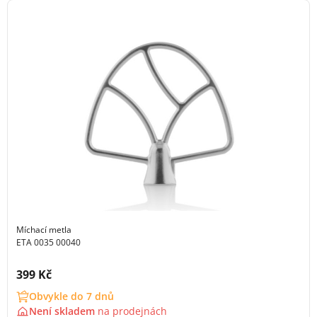
Míchací metla
ETA 0035 00040
Cena s DPH:
399 Kč
Obvykle do 7 dnů
Není skladem
na
prodejnách