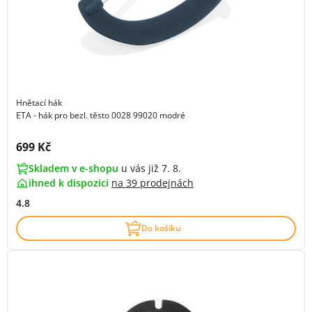
Hnětací hák
ETA - hák pro bezl. těsto 0028 99020 modré
Cena s DPH:
699 Kč
Skladem v e-shopu
u vás již 7. 8.
ihned k dispozici
na
39 prodejnách
4.8
Do košíku