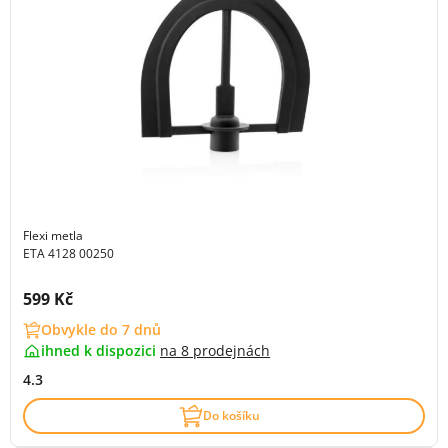
Flexi metla
ETA 4128 00250
Cena s DPH:
599 Kč
Obvykle do 7 dnů
ihned k dispozici
na
8 prodejnách
4.3
Do košíku