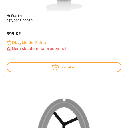
Hnětací hák
ETA 0035 00050
Cena s DPH:
399 Kč
Obvykle do 7 dnů
Není skladem
na
prodejnách
Do košíku