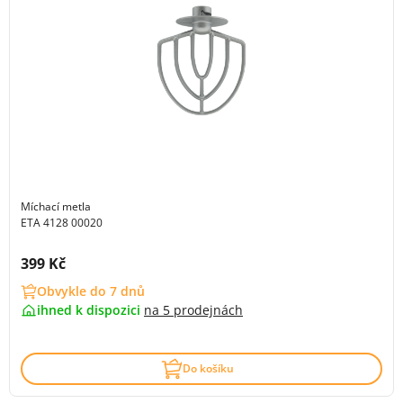
Míchací metla
ETA 4128 00020
Cena s DPH:
399 Kč
Obvykle do 7 dnů
ihned k dispozici
na
5 prodejnách
Do košíku