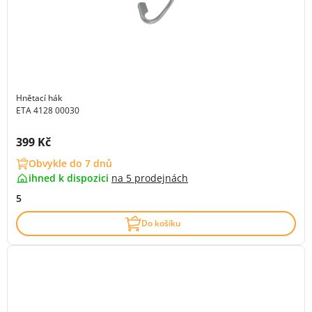
Hnětací hák
ETA 4128 00030
Cena s DPH:
399 Kč
Obvykle do 7 dnů
ihned k dispozici
na
5 prodejnách
5
Do košíku