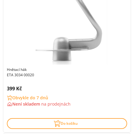
Hnětací hák
ETA 3034 00020
Cena s DPH:
399 Kč
Obvykle do 7 dnů
Není skladem
na
prodejnách
Do košíku