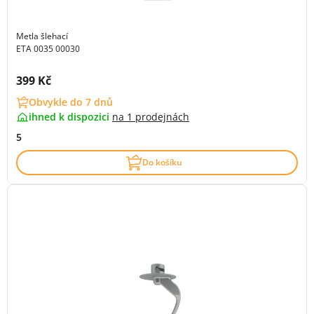
Metla šlehací
ETA 0035 00030
Cena s DPH:
399 Kč
Obvykle do 7 dnů
ihned k dispozici
na
1 prodejnách
5
Do košíku