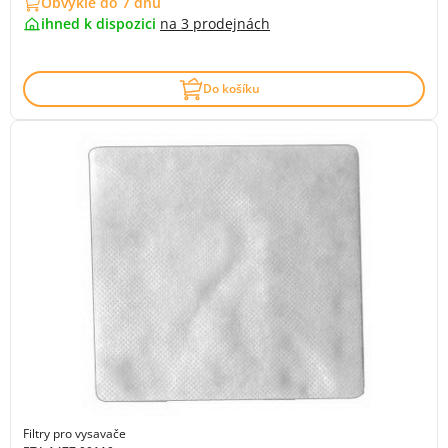
Obvykle do 7 dnů
ihned k dispozici
na
3 prodejnách
Do košíku
Filtry pro vysavače