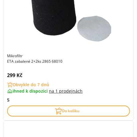
Mikrofiltr
ETA zabalené 2+2ks 2865 68010
Cena s DPH:
299 Kč
Obvykle do 7 dnů
ihned k dispozici
na
1 prodejnách
5
Do košíku