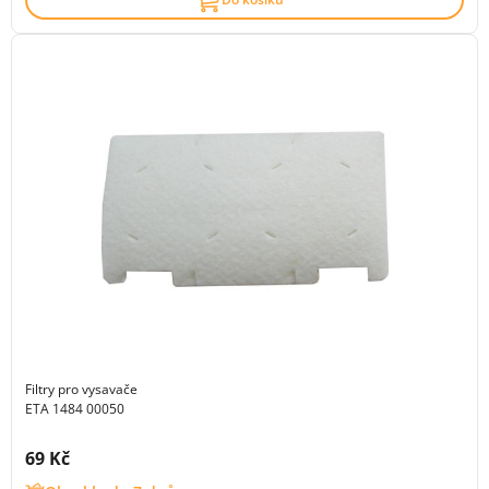
Filtry pro vysavače
ETA 1484 00050
Cena s DPH:
69 Kč