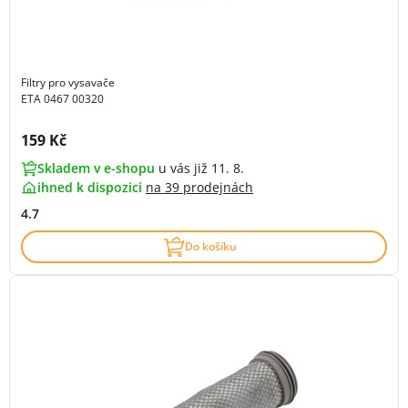
Filtry pro vysavače
ETA 0467 00320
Cena s DPH:
159 Kč
Skladem v e-shopu
u vás již 11. 8.
ihned k dispozici
na
39 prodejnách
4.7
Do košíku