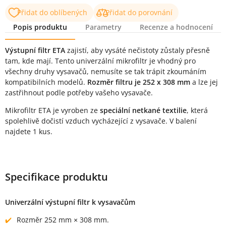
Přidat do oblíbených
Přidat do porovnání
Popis produktu
Parametry
Recenze a hodnocení
Popis produktu
Výstupní filtr ETA
zajistí, aby vysáté nečistoty zůstaly přesně
tam, kde mají. Tento univerzální mikrofiltr je vhodný pro
všechny druhy vysavačů, nemusíte se tak trápit zkoumáním
kompatibilních modelů.
Rozměr filtru je 252 x 308 mm
a lze jej
zastřihnout podle potřeby vašeho vysavače.
Mikrofiltr ETA je vyroben ze
speciální netkané textilie
, která
spolehlivě dočistí vzduch vycházející z vysavače. V balení
najdete 1 kus.
Specifikace produktu
Univerzální výstupní filtr k vysavačům
Rozměr 252 mm × 308 mm.