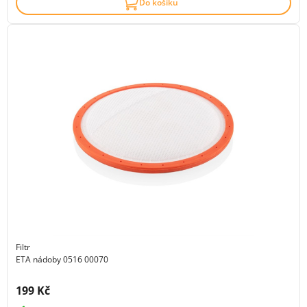
Do košíku
Filtr
ETA nádoby 0516 00070
Cena s DPH:
199 Kč