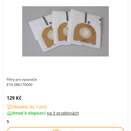
Filtry pro vysavače
ETA 086170000
Cena s DPH:
129 Kč
Obvykle do 7 dnů
ihned k dispozici
na
3 prodejnách
5