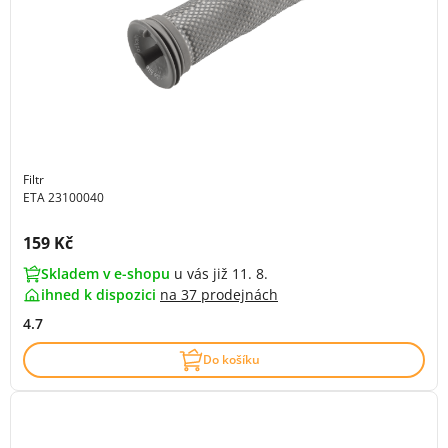
Filtr
ETA 23100040
Cena s DPH:
159 Kč
Skladem v e-shopu
u vás již 11. 8.
ihned k dispozici
na
37 prodejnách
4.7
Do košíku