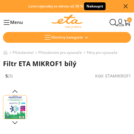
Letní výprodej se slevou až 38 %
Nakoupit
0
Menu
Hlavní
Všechny kategorie
Příslušenství
Příslušenství pro vysavače
Filtry pro vysavače
Filtr ETA MIKROF1 bílý
5
(3)
Kód: ETAMIKROF1
Hodnocení: 5 z 5 (3 recenzí)