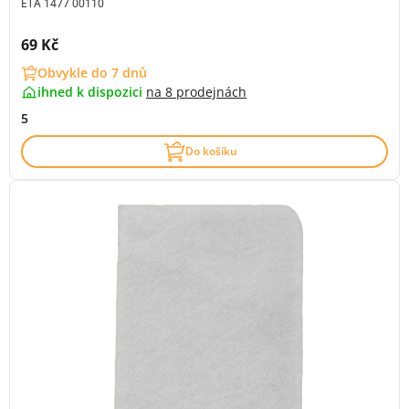
ETA 1477 00110
Cena s DPH:
69 Kč
Obvykle do 7 dnů
ihned k dispozici
na
8 prodejnách
5
Do košíku