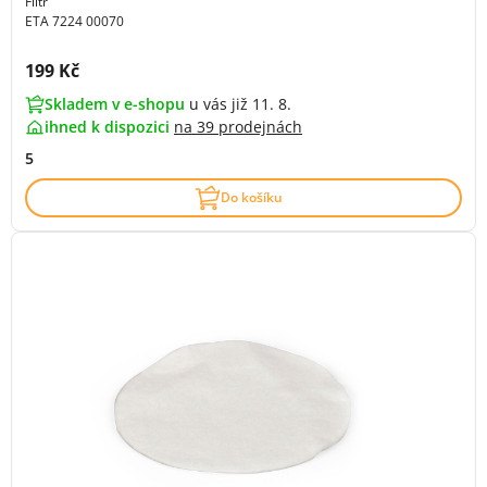
Filtr
ETA 7224 00070
Cena s DPH:
199 Kč
Skladem v e-shopu
u vás již 11. 8.
ihned k dispozici
na
39 prodejnách
5
Do košíku