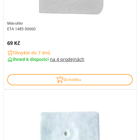
Mikrofiltr
ETA 1485 00060
Cena s DPH:
69 Kč
Obvykle do 7 dnů
ihned k dispozici
na
4 prodejnách
Do košíku