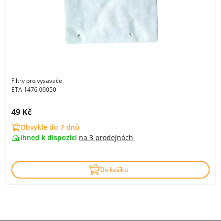
Filtry pro vysavače
ETA 1476 00050
Cena s DPH:
49 Kč
Obvykle do 7 dnů
ihned k dispozici
na
3 prodejnách
Do košíku