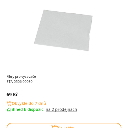
Filtry pro vysavače
ETA 0506 00030
Cena s DPH:
69 Kč
Obvykle do 7 dnů
ihned k dispozici
na
2 prodejnách
Do košíku