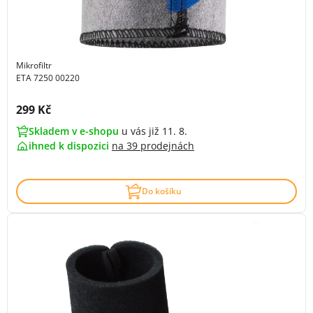
Mikrofiltr
ETA 7250 00220
Cena s DPH:
299 Kč
Skladem v e-shopu
u vás již 11. 8.
ihned k dispozici
na
39 prodejnách
Do košíku