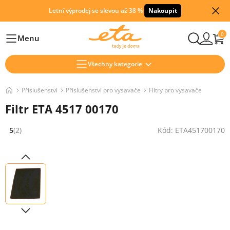
Letní výprodej se slevou až 38 %
Nakoupit
0
Menu
Hlavní
Všechny kategorie
Příslušenství
Příslušenství pro vysavače
Filtry pro vysavače
Filtr ETA 4517 00170
5
(2)
Kód: ETA451700170
Hodnocení: 5 z 5 (2 recenzí)