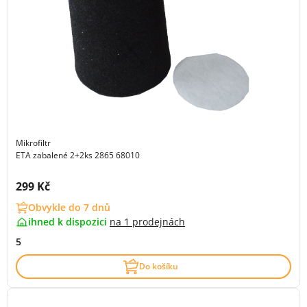
Mikrofiltr
ETA zabalené 2+2ks 2865 68010
Cena s DPH:
299 Kč
Obvykle do 7 dnů
ihned k dispozici
na
1 prodejnách
5
Do košíku