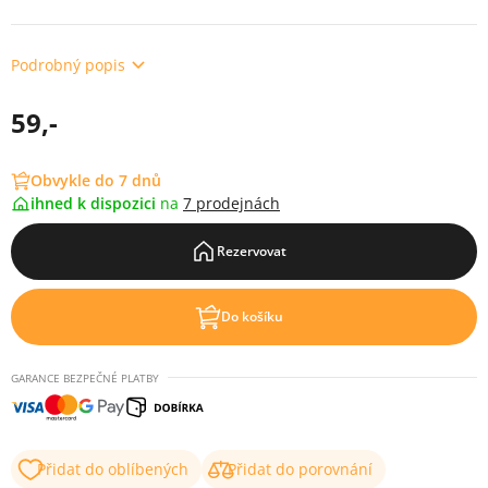
Podrobný popis
59,-
Obvykle do 7 dnů
ihned k dispozici
na
7 prodejnách
Rezervovat
Do košíku
GARANCE BEZPEČNÉ PLATBY
Přidat do oblíbených
Přidat do porovnání