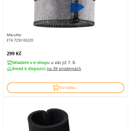
Mikrofiltr
ETA 7250 00220
Cena s DPH:
299 Kč
Skladem v e-shopu
u vás již 7. 8.
ihned k dispozici
na
39 prodejnách
Do košíku