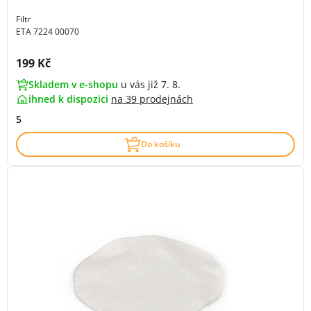
Filtr
ETA 7224 00070
Cena s DPH:
199 Kč
Skladem v e-shopu
u vás již 7. 8.
ihned k dispozici
na
39 prodejnách
5
Do košíku