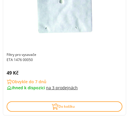
Filtry pro vysavače
ETA 1476 00050
Cena s DPH:
49 Kč
Obvykle do 7 dnů
ihned k dispozici
na
3 prodejnách
Do košíku