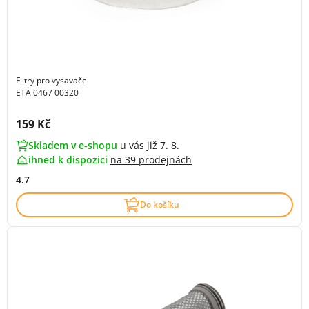
Filtry pro vysavače
ETA 0467 00320
Cena s DPH:
159 Kč
Skladem v e-shopu
u vás již 7. 8.
ihned k dispozici
na
39 prodejnách
4.7
Do košíku