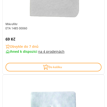
Mikrofiltr
ETA 1485 00060
Cena s DPH:
69 Kč
Obvykle do 7 dnů
ihned k dispozici
na
4 prodejnách
Do košíku