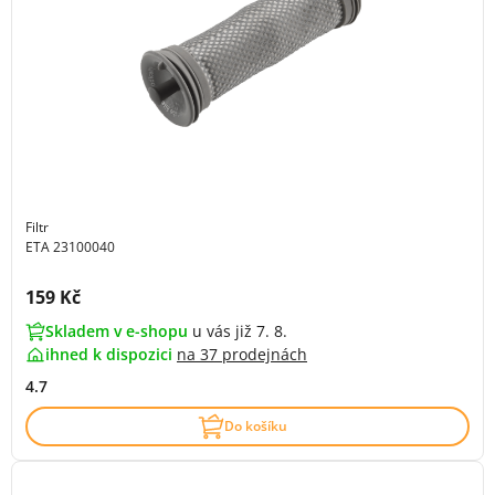
Filtr
ETA 23100040
Cena s DPH:
159 Kč
Skladem v e-shopu
u vás již 7. 8.
ihned k dispozici
na
37 prodejnách
4.7
Do košíku