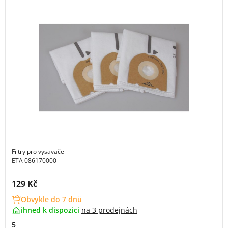
Filtry pro vysavače
ETA 086170000
Cena s DPH:
129 Kč
Obvykle do 7 dnů
ihned k dispozici
na
3 prodejnách
5