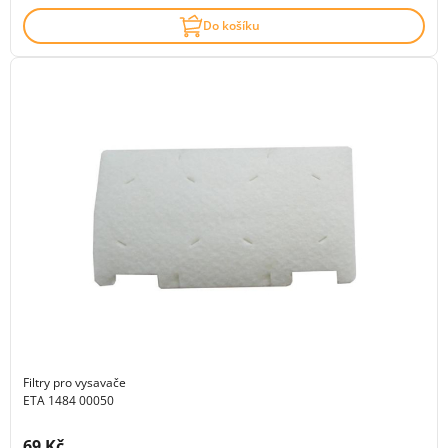
Do košíku
Filtry pro vysavače
ETA 1484 00050
Cena s DPH:
69 Kč