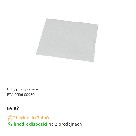
Filtry pro vysavače
ETA 0506 00030
Cena s DPH:
69 Kč
Obvykle do 7 dnů
ihned k dispozici
na
2 prodejnách