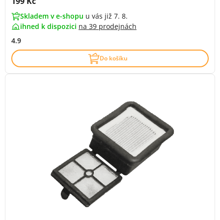
Cena s DPH:
199 Kč
Skladem v e-shopu
u vás již 7. 8.
ihned k dispozici
na
39 prodejnách
4.9
Do košíku