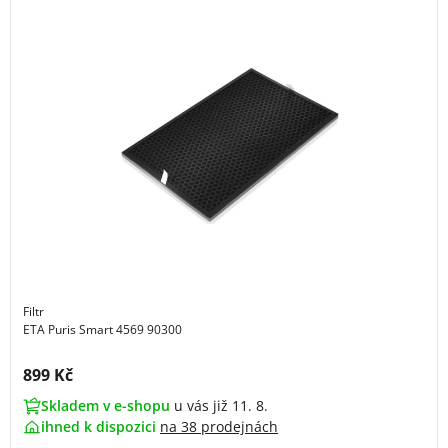
Filtr
ETA Puris Smart 4569 90300
Cena s DPH:
899 Kč
Skladem v e-shopu
u vás již 11. 8.
ihned k dispozici
na
38 prodejnách