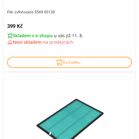
Filtr zvlhčovače 5569 00130
Cena s DPH:
399 Kč
Skladem v e-shopu
u vás již 11. 8.
Není skladem
na
prodejnách
Do košíku