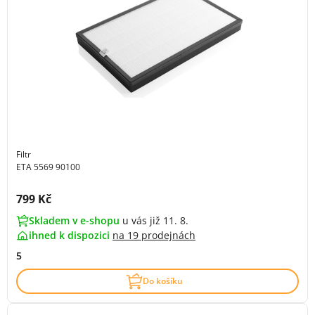
Filtr
ETA 5569 90100
Cena s DPH:
799 Kč
Skladem v e-shopu
u vás již 11. 8.
ihned k dispozici
na
19 prodejnách
5
Do košíku