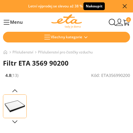
Letní výprodej se slevou až 38 %
Nakoupit
0
Menu
Hlavní
Všechny kategorie
Příslušenství
Příslušenství pro čističky vzduchu
Filtr ETA 3569 90200
4.8
(13)
Kód: ETA356990200
Hodnocení: 4.8 z 5 (13 recenzí)