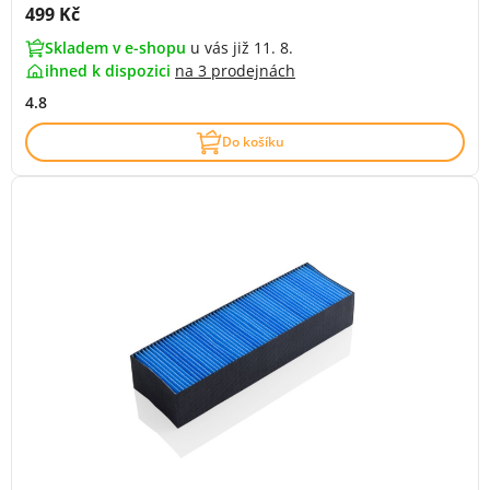
Cena s DPH:
499 Kč
Skladem v e-shopu
u vás již 11. 8.
ihned k dispozici
na
3 prodejnách
4.8
Do košíku