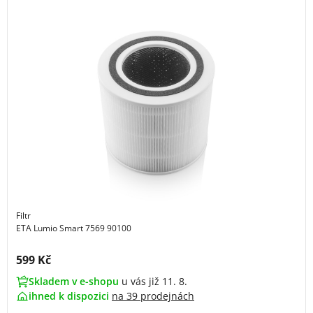
Filtr
ETA Lumio Smart 7569 90100
Cena s DPH:
599 Kč
Skladem v e-shopu
u vás již 11. 8.
ihned k dispozici
na
39 prodejnách