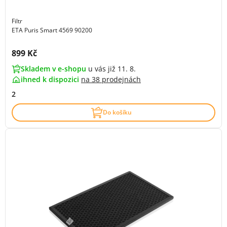
Filtr
ETA Puris Smart 4569 90200
Cena s DPH:
899 Kč
Skladem v e-shopu
u vás již 11. 8.
ihned k dispozici
na
38 prodejnách
2
Do košíku