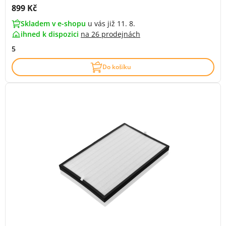
Cena s DPH:
899 Kč
Skladem v e-shopu
u vás již 11. 8.
ihned k dispozici
na
26 prodejnách
5
Do košíku