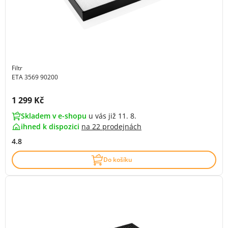
Filtr
ETA 3569 90200
Cena s DPH:
1 299 Kč
Skladem v e-shopu
u vás již 11. 8.
ihned k dispozici
na
22 prodejnách
4.8
Do košíku