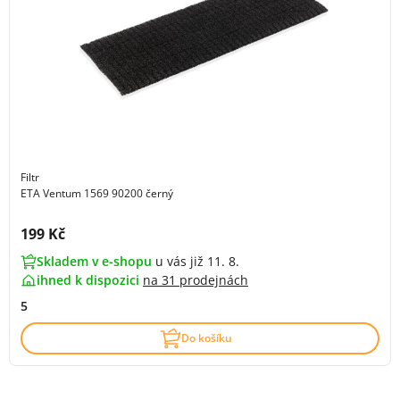
Filtr
ETA Ventum 1569 90200 černý
Cena s DPH:
199 Kč
Skladem v e-shopu
u vás již 11. 8.
ihned k dispozici
na
31 prodejnách
5
Do košíku