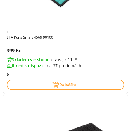
Filtr
ETA Puris Smart 4569 90100
Cena s DPH:
399 Kč
Skladem v e-shopu
u vás již 11. 8.
ihned k dispozici
na
37 prodejnách
5
Do košíku