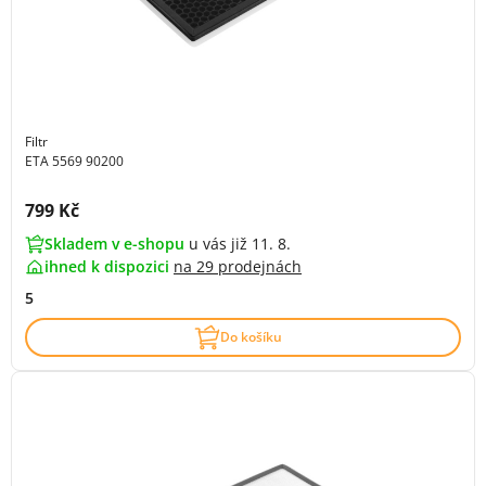
Filtr
ETA 5569 90200
Cena s DPH:
799 Kč
Skladem v e-shopu
u vás již 11. 8.
ihned k dispozici
na
29 prodejnách
5
Do košíku