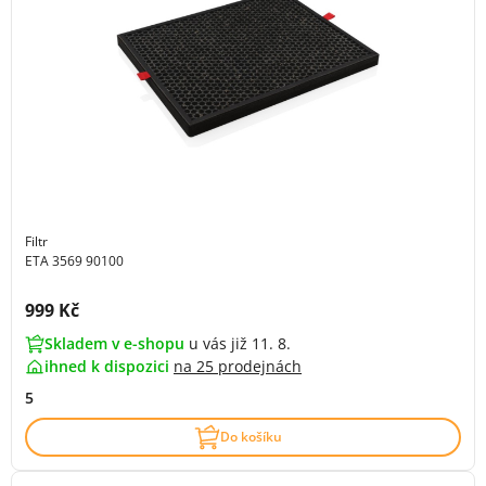
Filtr
ETA 3569 90100
Cena s DPH:
999 Kč
Skladem v e-shopu
u vás již 11. 8.
ihned k dispozici
na
25 prodejnách
5
Do košíku