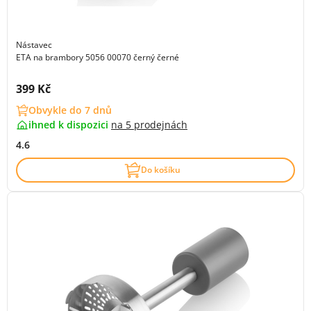
Nástavec
ETA na brambory 5056 00070 černý černé
Cena s DPH:
399 Kč
Obvykle do 7 dnů
ihned k dispozici
na
5 prodejnách
4.6
Do košíku