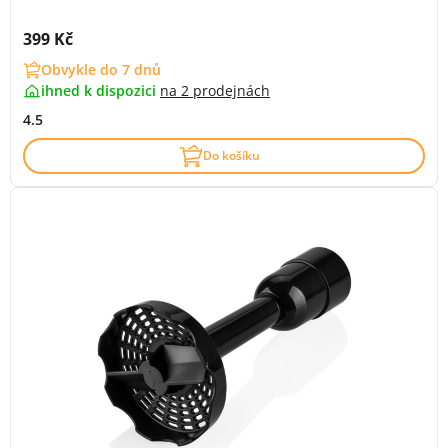
Cena s DPH:
399 Kč
Obvykle do 7 dnů
ihned k dispozici
na
2 prodejnách
4.5
Do košíku