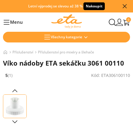
Letní výprodej se slevou až 38 %
Nakoupit
0
Menu
Hlavní
Všechny kategorie
Příslušenství
Příslušenství pro mixéry a šlehače
Víko nádoby ETA sekáčku 3061 00110
5
(1)
Kód: ETA306100110
Hodnocení: 5 z 5 (1 recenzí)