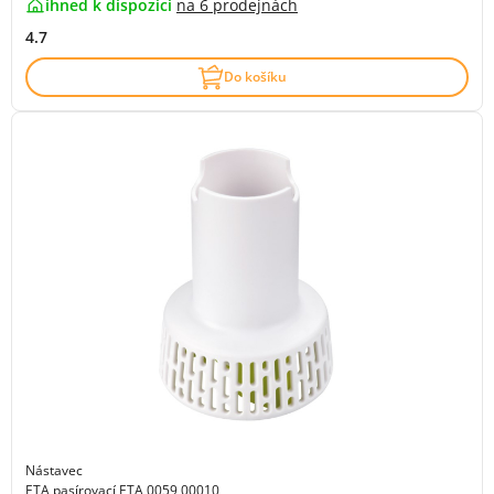
ihned k dispozici
na
6 prodejnách
4.7
Do košíku
Nástavec
ETA pasírovací ETA 0059 00010