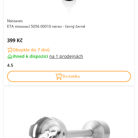
Nástavec
ETA mixovací 5056 00010 nerez - černý černé
Cena s DPH:
399 Kč
Obvykle do 7 dnů
ihned k dispozici
na
1 prodejnách
4.5
Do košíku