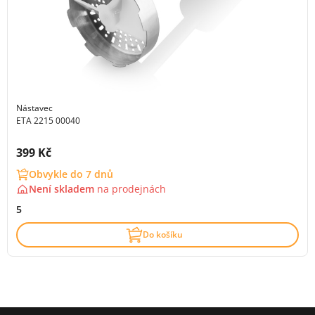
Nástavec
ETA 2215 00040
Cena s DPH:
399 Kč
Obvykle do 7 dnů
Není skladem
na
prodejnách
5
Do košíku