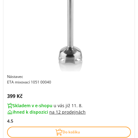
Nástavec
ETA mixovací 1051 00040
Cena s DPH:
399 Kč
Skladem v e-shopu
u vás již 11. 8.
ihned k dispozici
na
12 prodejnách
4.5
Do košíku