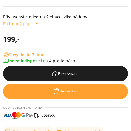
Příslušenství mixéru / šlehače: víko nádoby
Podrobný popis
199,-
Obvykle do 7 dnů
ihned k dispozici
na
4 prodejnách
Rezervovat
Do košíku
GARANCE BEZPEČNÉ PLATBY