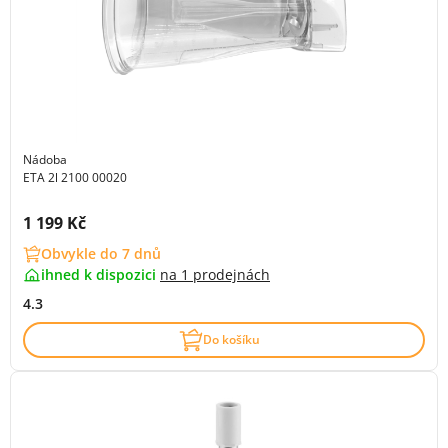
Nádoba
ETA 2l 2100 00020
Cena s DPH:
1 199 Kč
Obvykle do 7 dnů
ihned k dispozici
na
1 prodejnách
4.3
Do košíku