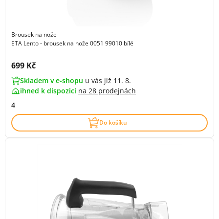
Brousek na nože
ETA Lento - brousek na nože 0051 99010 bílé
Cena s DPH:
699 Kč
Skladem v e-shopu
u vás již 11. 8.
ihned k dispozici
na
28 prodejnách
4
Do košíku