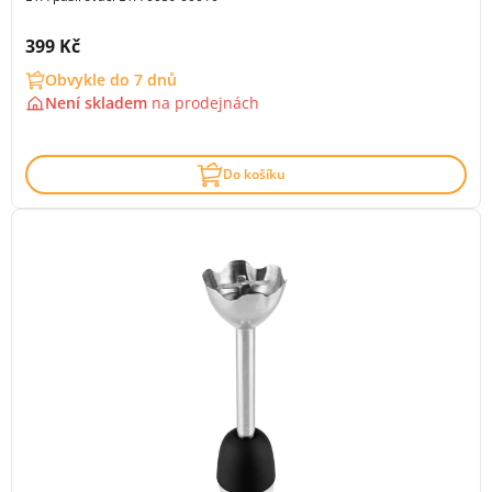
Cena s DPH:
399 Kč
Obvykle do 7 dnů
Není skladem
na
prodejnách
Do košíku