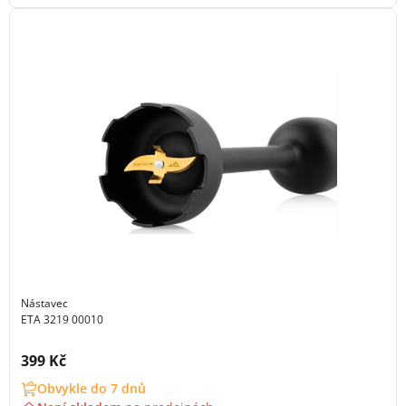
Nástavec
ETA 3219 00010
Cena s DPH:
399 Kč
Obvykle do 7 dnů