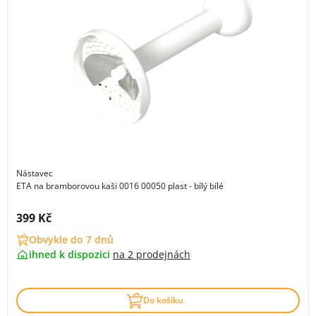
Nástavec
ETA na bramborovou kaši 0016 00050 plast - bílý bílé
Cena s DPH:
399 Kč
Obvykle do 7 dnů
ihned k dispozici
na
2 prodejnách
Do košíku