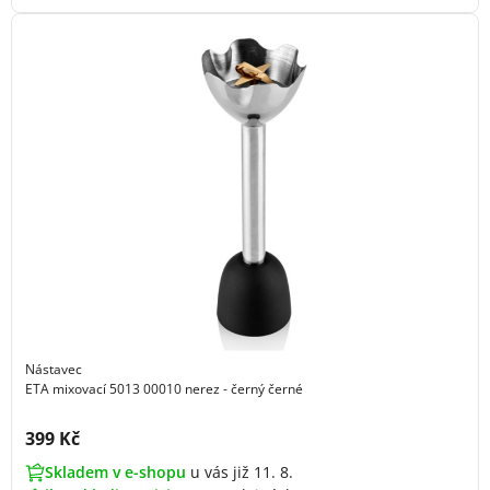
Nástavec
ETA mixovací 5013 00010 nerez - černý černé
Cena s DPH:
399 Kč
Skladem v e-shopu
u vás již 11. 8.