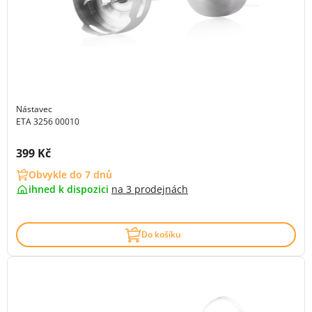
Nástavec
ETA 3256 00010
Cena s DPH:
399 Kč
Obvykle do 7 dnů
ihned k dispozici
na
3 prodejnách
Do košíku