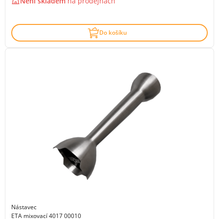
Není skladem
na
prodejnách
Do košíku
Nástavec
ETA mixovací 4017 00010