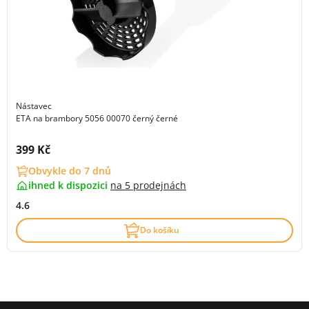
Nástavec
ETA na brambory 5056 00070 černý černé
Cena s DPH:
399 Kč
Obvykle do 7 dnů
ihned k dispozici
na
5 prodejnách
4.6
Do košíku