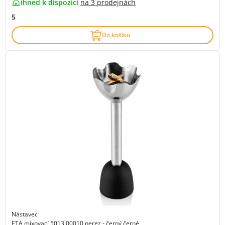
ihned k dispozici
na
3 prodejnách
5
Do košíku
Nástavec
ETA mixovací 5013 00010 nerez - černý černé