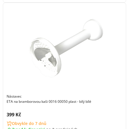
Nástavec
ETA na bramborovou kaši 0016 00050 plast - bílý bílé
Cena s DPH:
399 Kč
Obvykle do 7 dnů