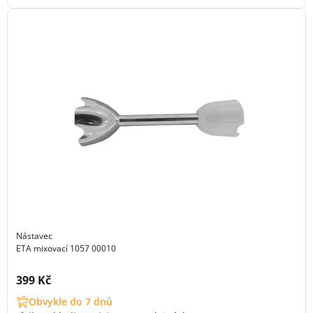
Nástavec
ETA mixovací 1057 00010
Cena s DPH:
399 Kč
Obvykle do 7 dnů