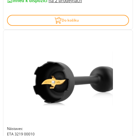
ihned k dispozici
na
2 prodejnách
Do košíku
Nástavec
ETA 3219 00010