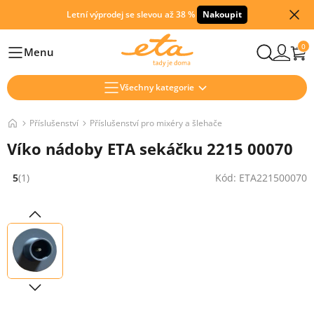
Letní výprodej se slevou až 38 %
Nakoupit
0
Menu
Hlavní
Všechny kategorie
Příslušenství
Příslušenství pro mixéry a šlehače
Víko nádoby ETA sekáčku 2215 00070
5
(1)
Kód: ETA221500070
Hodnocení: 5 z 5 (1 recenzí)