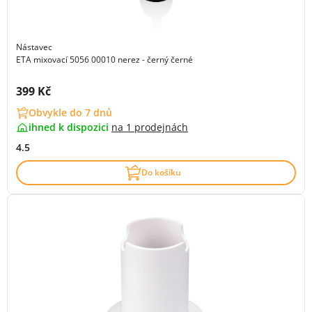
Nástavec
ETA mixovací 5056 00010 nerez - černý černé
Cena s DPH:
399 Kč
Obvykle do 7 dnů
ihned k dispozici
na
1 prodejnách
4.5
Do košíku