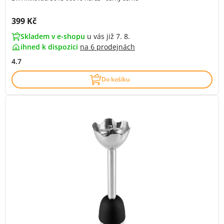
Cena s DPH:
399 Kč
Skladem v e-shopu
u vás již 7. 8.
ihned k dispozici
na
6 prodejnách
4.7
Do košíku