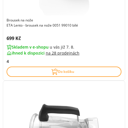
Brousek na nože
ETA Lento - brousek na nože 0051 99010 bílé
Cena s DPH:
699 Kč
Skladem v e-shopu
u vás již 7. 8.
ihned k dispozici
na
28 prodejnách
4
Do košíku