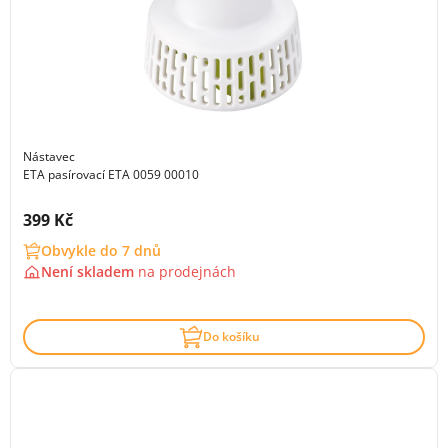
Nástavec
ETA pasírovací ETA 0059 00010
Cena s DPH:
399 Kč
Obvykle do 7 dnů
Není skladem
na
prodejnách
Do košíku