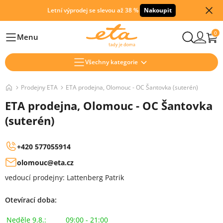
Letní výprodej se slevou až 38 %
Nakoupit
0
Menu
Hlavní
Všechny kategorie
Prodejny ETA
ETA prodejna, Olomouc - OC Šantovka (suterén)
ETA prodejna, Olomouc - OC Šantovka
(suterén)
+420 577055914
olomouc@eta.cz
vedoucí prodejny: Lattenberg Patrik
Otevírací doba:
Neděle 9.8.:
09:00 - 21:00