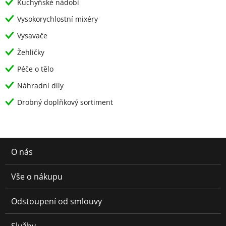
Kuchyňské nádobí
Vysokorychlostní mixéry
Vysavače
Žehličky
Péče o tělo
Náhradní díly
Drobný doplňkový sortiment
O nás
Vše o nákupu
Odstoupení od smlouvy