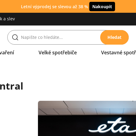
Letní výprodej se slevou až 38 %
Nakoupit
 a slev
Hledat
vaření
Velké spotřebiče
Vestavné spotř
ntral