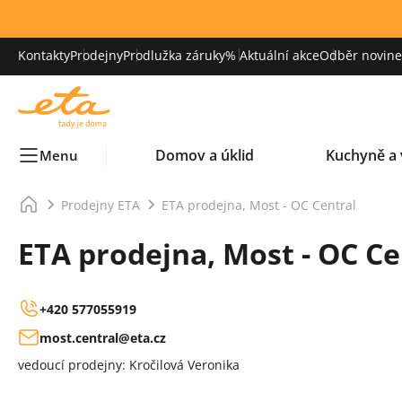
Kontakty
Prodejny
Prodlužka záruky
% Aktuální akce
Odběr novinek
Domov a úklid
Kuchyně a 
Menu
Prodejny ETA
ETA prodejna, Most - OC Central
ETA prodejna, Most - OC Ce
+420 577055919
most.central@eta.cz
vedoucí prodejny: Kročilová Veronika