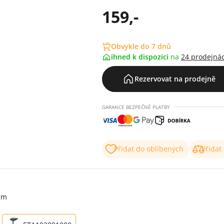
159,-
Obvykle do 7 dnů
ihned k dispozici
na
24 prodejná
Rezervovat na prodejně
GARANCE BEZPEČNÉ PLATBY
Přidat do oblíbených
Přidat
mm
,