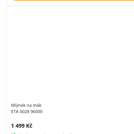
Mlýnek na mák
ETA 0028 96000
Cena s DPH:
1 499 Kč