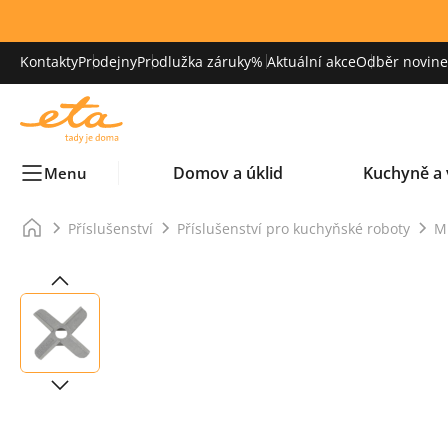
Kontakty
Prodejny
Prodlužka záruky
% Aktuální akce
Odběr novinek
Domov a úklid
Kuchyně a 
Menu
Příslušenství
Příslušenství pro kuchyňské roboty
M