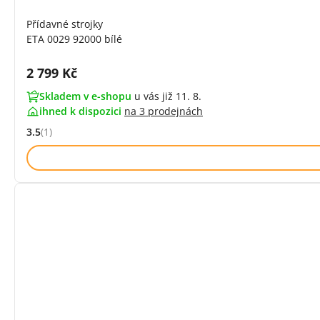
Přídavné strojky
ETA 0029 92000 bílé
Cena s DPH:
2 799 Kč
Skladem v e-shopu
u vás již 11. 8.
ihned k dispozici
na
3 prodejnách
3.5
(1)
Hodnocení: 3.5 z 5 (1 recenzí)