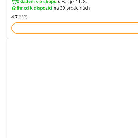
Skladem v e-shopu
u vás již 11. 8.
ihned k dispozici
na
39 prodejnách
4.7
(333)
Hodnocení: 4.7 z 5 (333 recenzí)