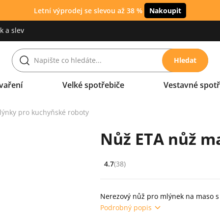
Letní výprodej se slevou až 38 %
Nakoupit
 a slev
Hledat
vaření
Velké spotřebiče
Vestavné spotř
lýnky pro kuchyňské roboty
Nůž ETA nůž ma
4.7
(38)
Hodnocení: 4.7 z 5 (38 recenzí)
Nerezový nůž pro mlýnek na maso 
Podrobný popis