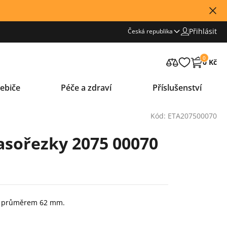
Přihlásit
Česká republika
0
0 Kč
ebiče
Péče a zdraví
Příslušenství
Kód: ETA207500070
sořezky 2075 00070
s průměrem 62 mm.