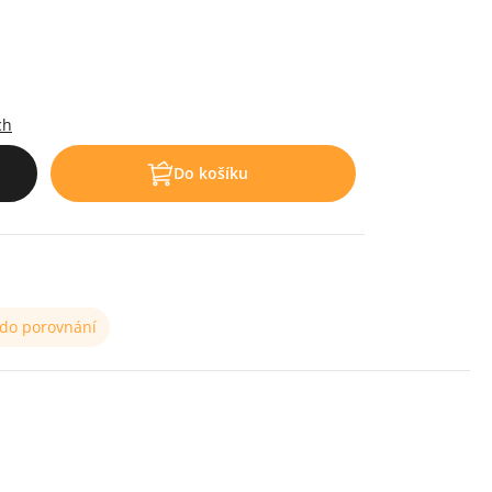
ch
Do košíku
 do porovnání