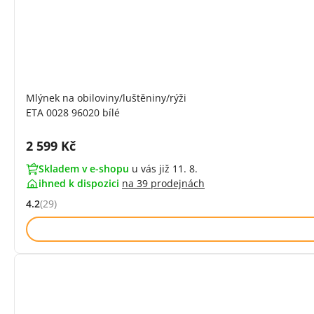
Mlýnek na obiloviny/luštěniny/rýži
ETA 0028 96020 bílé
Cena s DPH:
2 599 Kč
Skladem v e-shopu
u vás již 11. 8.
ihned k dispozici
na
39 prodejnách
4.2
(29)
Hodnocení: 4.2 z 5 (29 recenzí)