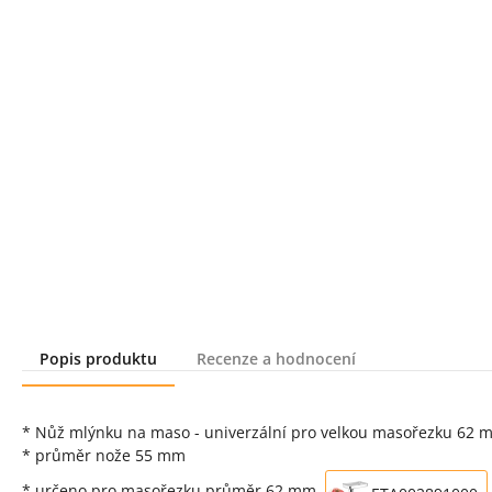
Popis produktu
Recenze a hodnocení
Popis produktu
* Nůž mlýnku na maso - univerzální pro velkou masořezku 62 
* průměr nože 55 mm
* určeno pro masořezku průměr 62 mm