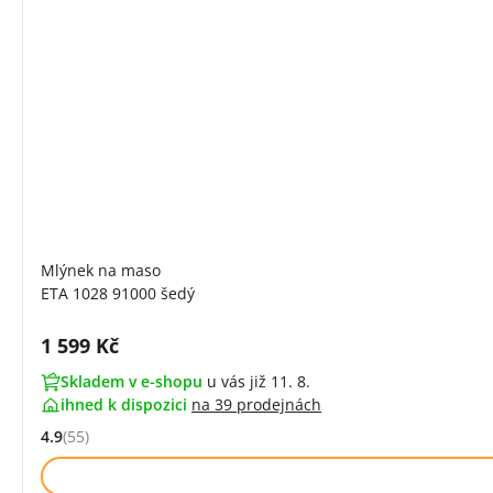
Mlýnek na maso
ETA 1028 91000 šedý
Cena s DPH:
1 599 Kč
Skladem v e-shopu
u vás již 11. 8.
ihned k dispozici
na
39 prodejnách
4.9
(55)
Hodnocení: 4.9 z 5 (55 recenzí)