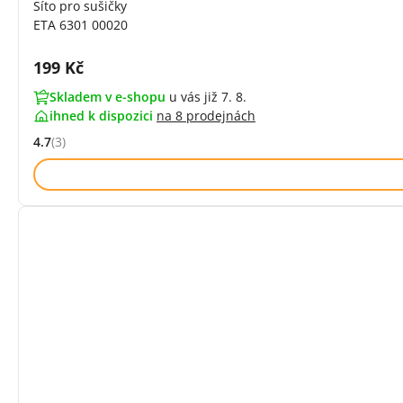
Síto pro sušičky
ETA 6301 00020
Cena s DPH:
199 Kč
Skladem v e-shopu
u vás již 7. 8.
ihned k dispozici
na
8 prodejnách
4.7
(3)
Hodnocení: 4.7 z 5 (3 recenzí)