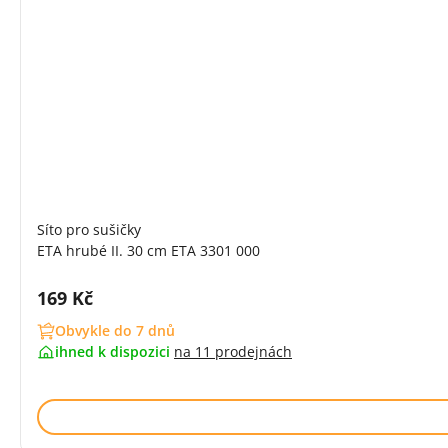
Síto pro sušičky
ETA hrubé II. 30 cm ETA 3301 000
Cena s DPH:
169 Kč
Obvykle do 7 dnů
ihned k dispozici
na
11 prodejnách