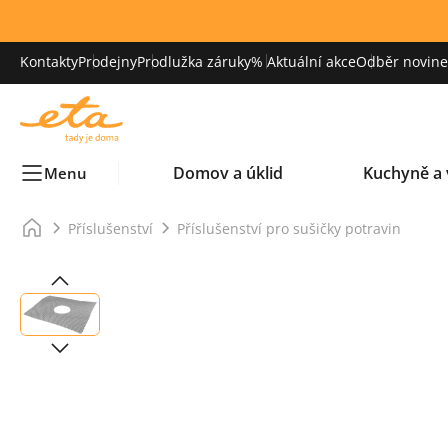
Kontakty
Prodejny
Prodlužka záruky
% Aktuální akce
Odběr novinek
Domov a úklid
Kuchyně a 
Menu
Příslušenství
Příslušenství pro sušičky potravin