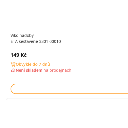
Víko nádoby
ETA sestavené 3301 00010
Cena s DPH:
149 Kč
Obvykle do 7 dnů
Není skladem
na
prodejnách