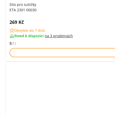
Síto pro sušičky
ETA 2301 00030
Cena s DPH:
269 Kč
Obvykle do 7 dnů
ihned k dispozici
na
3 prodejnách
5
(1)
Hodnocení: 5 z 5 (1 recenzí)