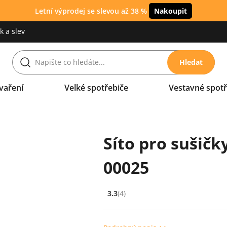
Letní výprodej se slevou až 38 %
Nakoupit
 a slev
Hledat
vaření
Velké spotřebiče
Vestavné spotř
Síto pro sušičk
00025
3.3
(4)
Hodnocení: 3.3 z 5 (4 recenzí)