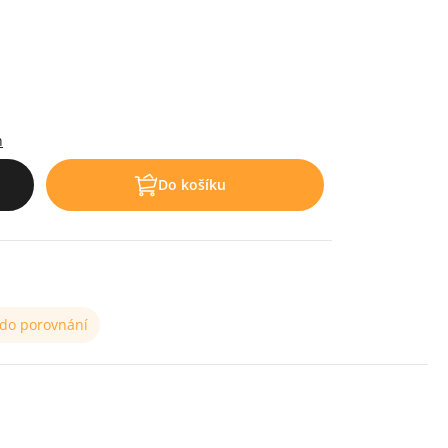
h
Do košíku
 do porovnání