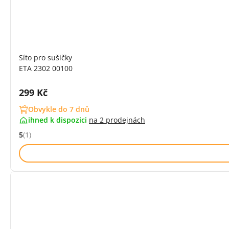
Síto pro sušičky
ETA 2302 00100
Cena s DPH:
299 Kč
Obvykle do 7 dnů
ihned k dispozici
na
2 prodejnách
5
(1)
Hodnocení: 5 z 5 (1 recenzí)