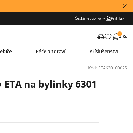
Přihlásit
Česká republika
0
0 Kč
ebiče
Péče a zdraví
Příslušenství
Kód: ETA630100025
y ETA na bylinky 6301