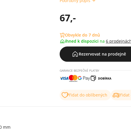
Podrobný popis
67,-
Obvykle do 7 dnů
ihned k dispozici
na
6 prodejnác
Rezervovat na prodejně
GARANCE BEZPEČNÉ PLATBY
Přidat do oblíbených
Přidat
280 mm