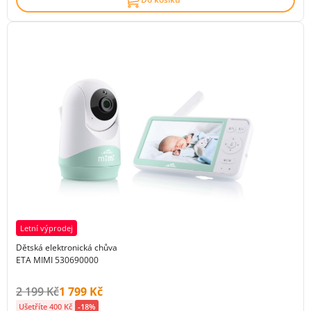
Letní výprodej
Dětská elektronická chůva
ETA MIMI 530690000
Původní cena s DPH:
Cena s DPH:
2 199 Kč
1 799 Kč
Ušetříte 400 Kč
-18%