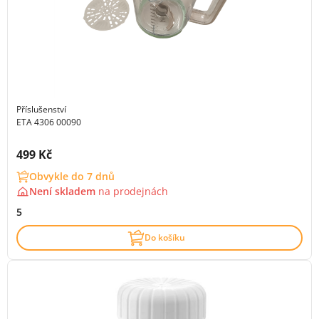
Příslušenství
ETA 4306 00090
Cena s DPH:
499 Kč
Obvykle do 7 dnů
Není skladem
na
prodejnách
5
Do košíku