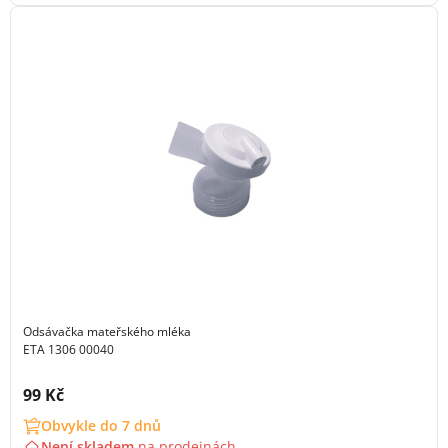
Odsávačka mateřského mléka
ETA 1306 00040
Cena s DPH:
99 Kč
Obvykle do 7 dnů
Není skladem
na
prodejnách