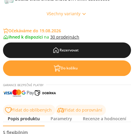
Všechny varianty
Očekáváme do 19.08.2026
ihned k dispozici
na
30 prodejnách
Rezervovat
Do košíku
GARANCE BEZPEČNÉ PLATBY
Přidat do oblíbených
Přidat do porovnání
Popis produktu
Parametry
Recenze a hodnocení
Popis produktu
S flexibilním