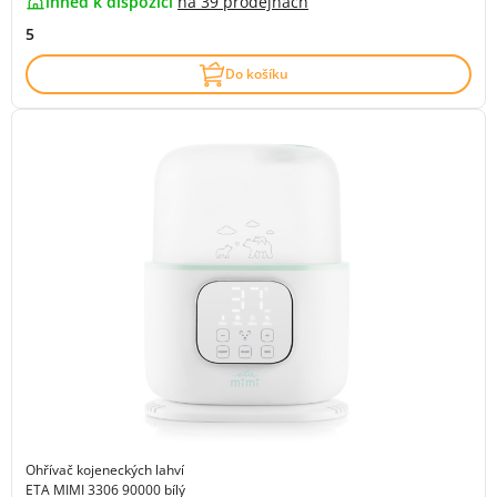
ihned k dispozici
na
39 prodejnách
5
Do košíku
Ohřívač kojeneckých lahví
ETA MIMI 3306 90000 bílý