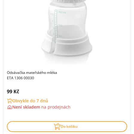
Odsávačka mateřského mléka
ETA 1306 00030
Cena s DPH:
99 Kč
Obvykle do 7 dnů
Není skladem
na
prodejnách
Do košíku