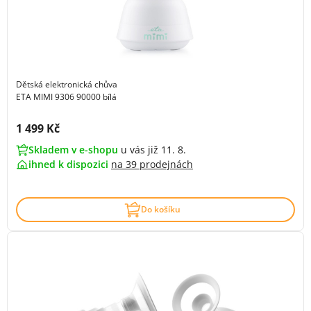
Dětská elektronická chůva
ETA MIMI 9306 90000 bílá
Cena s DPH:
1 499 Kč
Skladem v e-shopu
u vás již 11. 8.
ihned k dispozici
na
39 prodejnách
Do košíku