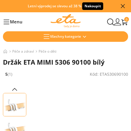
Letní výprodej se slevou až 38 %
Nakoupit
0
Menu
Hlavní
Všechny kategorie
Péče a zdraví
Péče o děti
Držák ETA MIMI 5306 90100 bílý
5
(1)
Kód: ETA530690100
Hodnocení: 5 z 5 (1 recenzí)