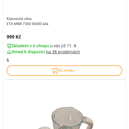
Kojenecká váha
ETA MIMI 7306 90000 bílá
Cena s DPH:
999 Kč
Skladem v e-shopu
u vás již 11. 8.
ihned k dispozici
na
38 prodejnách
5
Do košíku