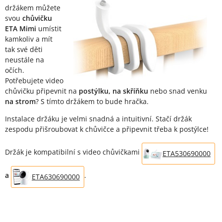
držákem můžete
svou
chůvičku
ETA Mimi
umístit
kamkoliv a mít
tak své děti
neustále na
očích.
Potřebujete video
chůvičku připevnit na
postýlku, na skříňku
nebo snad venku
na strom
? S tímto držákem to bude hračka.
Instalace držáku je velmi snadná a intuitivní. Stačí držák
zespodu přišroubovat k chůvičce a připevnit třeba k postýlce!
Držák je kompatibilní s video chůvičkami
ETA530690000
a
.
ETA630690000