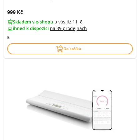
Cena s DPH:
999 Kč
Skladem v e-shopu
u vás již 11. 8.
ihned k dispozici
na
39 prodejnách
5
Do košíku