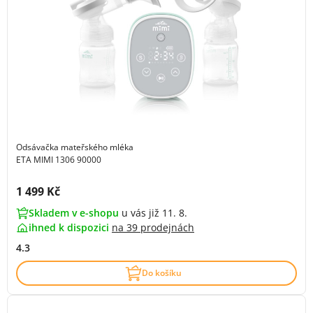
Odsávačka mateřského mléka
ETA MIMI 1306 90000
Cena s DPH:
1 499 Kč
Skladem v e-shopu
u vás již 11. 8.
ihned k dispozici
na
39 prodejnách
4.3
Do košíku