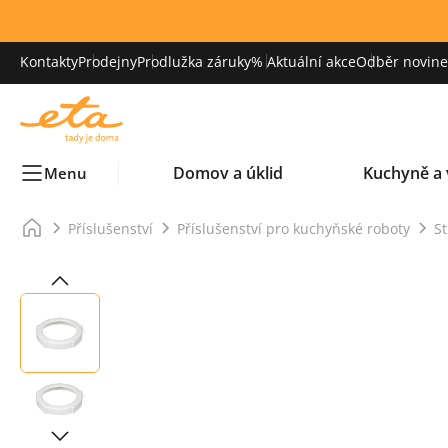
Kontakty
Prodejny
Prodlužka záruky
% Aktuální akce
Odběr novinek
Domov a úklid
Kuchyně a 
Menu
Příslušenství
Příslušenství pro kuchyňské roboty
St