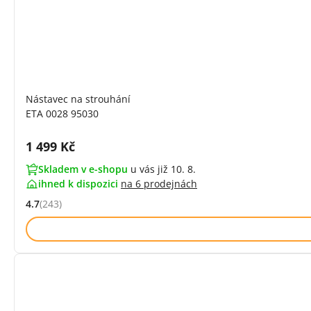
Nástavec na strouhání
ETA 0028 95030
Cena s DPH:
1 499 Kč
Skladem v e-shopu
u vás již 10. 8.
ihned k dispozici
na
6 prodejnách
4.7
(243)
Hodnocení: 4.7 z 5 (243 recenzí)