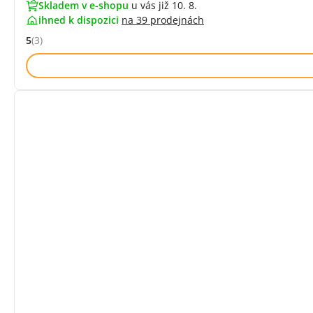
Skladem v e-shopu
u vás již 10. 8.
ihned k dispozici
na
39 prodejnách
5
(3)
Hodnocení: 5 z 5 (3 recenzí)