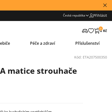
Přihlásit
Česká republika
0
0 Kč
ebiče
Péče a zdraví
Příslušenství
Kód: ETA207500350
TA matice strouhače
í ND ke kuchyňským spotřebičům