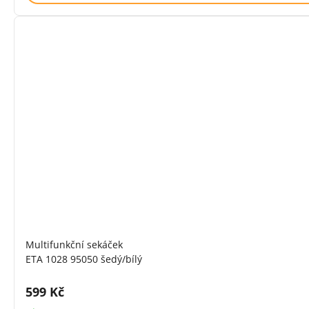
Multifunkční sekáček
ETA 1028 95050 šedý/bílý
Cena s DPH:
599 Kč