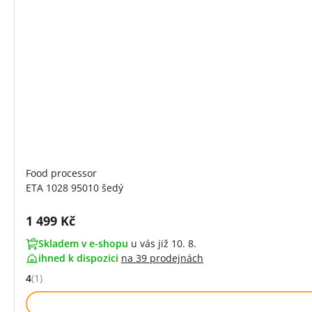
Food processor
ETA 1028 95010 šedý
Cena s DPH:
1 499 Kč
Skladem v e-shopu
u vás již 10. 8.
ihned k dispozici
na
39 prodejnách
4
(1)
Hodnocení: 4 z 5 (1 recenzí)