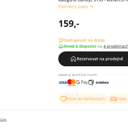
Podrobný popis
159,-
Dostupnost na dotaz
ihned k dispozici
na
4 prodejnác
Rezervovat na prodejně
GARANCE BEZPEČNÉ PLATBY
Přidat do oblíbených
Přidat
ičům