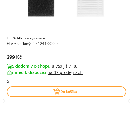
HEPA filtr pro vysavače
ETA + uhlíkový filtr 1244 00220
Cena s DPH:
299 Kč
Skladem v e-shopu
u vás již 7. 8.
ihned k dispozici
na
37 prodejnách
5
Do košíku