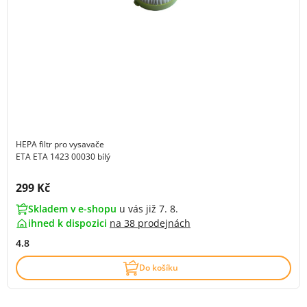
HEPA filtr pro vysavače
ETA ETA 1423 00030 bílý
Cena s DPH:
299 Kč
Skladem v e-shopu
u vás již 7. 8.
ihned k dispozici
na
38 prodejnách
4.8
Do košíku