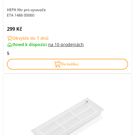
HEPA filtr pro vysavače
ETA 1486 00060
Cena s DPH:
299 Kč
Obvykle do 7 dnů
ihned k dispozici
na
10 prodejnách
5
Do košíku