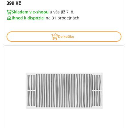
Cena s DPH:
399 Kč
Skladem v e-shopu
u vás již 7. 8.
ihned k dispozici
na
31 prodejnách
Do košíku