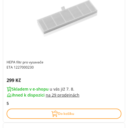
HEPA filtr pro vysavače
ETA 1227000230
Cena s DPH:
299 Kč
Skladem v e-shopu
u vás již 7. 8.
ihned k dispozici
na
29 prodejnách
5
Do košíku