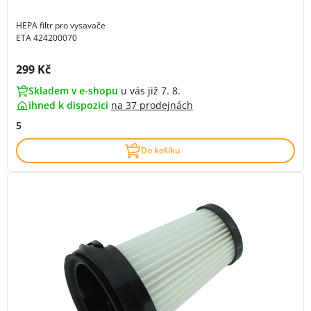
HEPA filtr pro vysavače
ETA 424200070
Cena s DPH:
299 Kč
Skladem v e-shopu
u vás již 7. 8.
ihned k dispozici
na
37 prodejnách
5
Do košíku