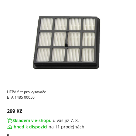
HEPA filtr pro vysavače
ETA 1485 00050
Cena s DPH:
299 Kč
Skladem v e-shopu
u vás již 7. 8.
ihned k dispozici
na
11 prodejnách
5