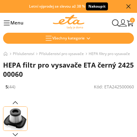
Letní výprodej se slevou až 38 %
Nakoupit
0
Menu
Hlavní
Všechny kategorie
Příslušenství
Příslušenství pro vysavače
HEPA filtry pro vysavače
HEPA filtr pro vysavače ETA černý 2425
00060
5
(44)
Kód: ETA242500060
Hodnocení: 5 z 5 (44 recenzí)