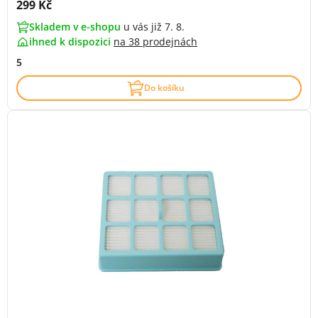
Cena s DPH:
299 Kč
Skladem v e-shopu
u vás již 7. 8.
ihned k dispozici
na
38 prodejnách
5
Do košíku