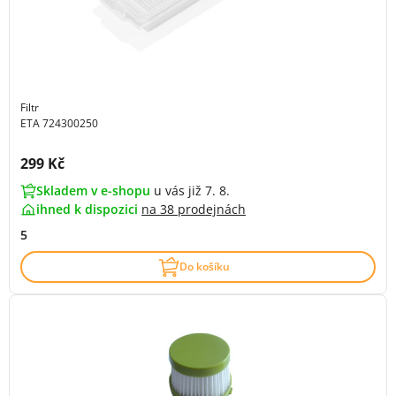
Filtr
ETA 724300250
Cena s DPH:
299 Kč
Skladem v e-shopu
u vás již 7. 8.
ihned k dispozici
na
38 prodejnách
5
Do košíku