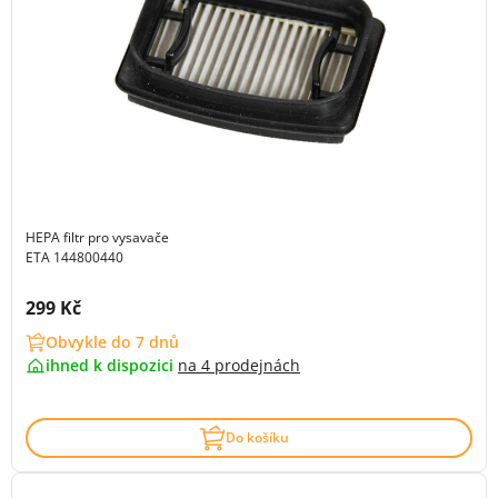
HEPA filtr pro vysavače
ETA 144800440
Cena s DPH:
299 Kč
Obvykle do 7 dnů
ihned k dispozici
na
4 prodejnách
Do košíku