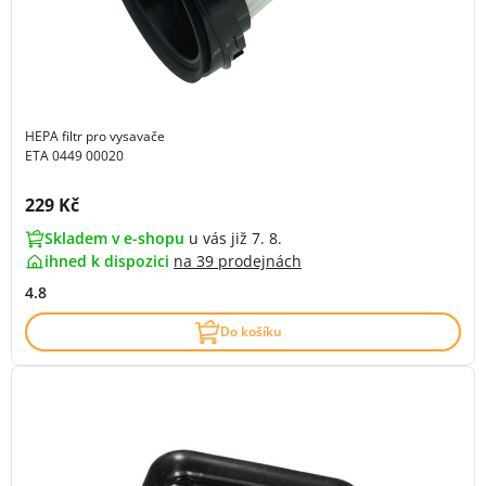
HEPA filtr pro vysavače
ETA 0449 00020
Cena s DPH:
229 Kč
Skladem v e-shopu
u vás již 7. 8.
ihned k dispozici
na
39 prodejnách
4.8
Do košíku