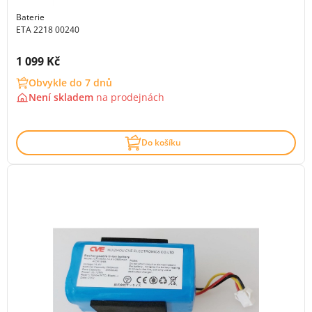
Baterie
ETA 2218 00240
Cena s DPH:
1 099 Kč
Obvykle do 7 dnů
Není skladem
na
prodejnách
Do košíku