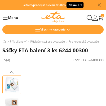
Letní výprodej se slevou až 38 %
Nakoupit
0
Menu
Hlavní
Všechny kategorie
Příslušenství
Příslušenství pro vysavače
Pro robotické vysavače
Sáčky ETA balení 3 ks 6244 00300
5
(4)
Kód: ETA624400300
Hodnocení: 5 z 5 (4 recenzí)