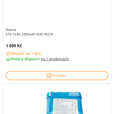
Baterie
ETA 14,4V, 3350mAh 4242 00270
Cena s DPH:
1 699 Kč
Obvykle do 7 dnů
ihned k dispozici
na
1 prodejnách
Do košíku