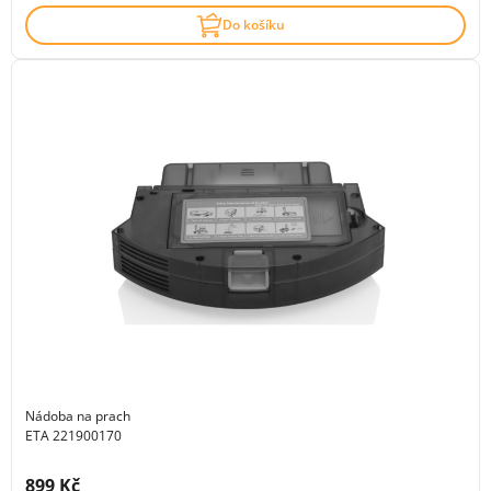
Do košíku
Nádoba na prach
ETA 221900170
Cena s DPH:
899 Kč