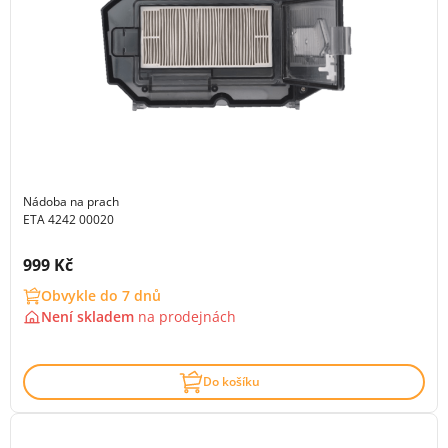
Nádoba na prach
ETA 4242 00020
Cena s DPH:
999 Kč
Obvykle do 7 dnů
Není skladem
na
prodejnách
Do košíku