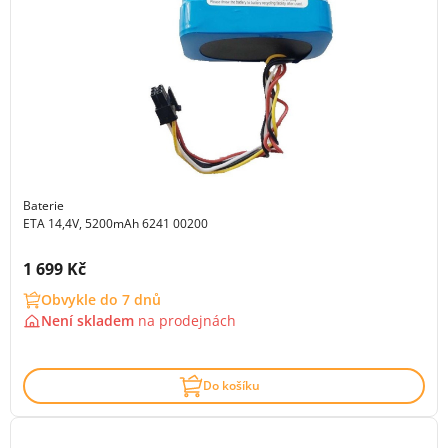
Baterie
ETA 14,4V, 5200mAh 6241 00200
Cena s DPH:
1 699 Kč
Obvykle do 7 dnů
Není skladem
na
prodejnách
Do košíku