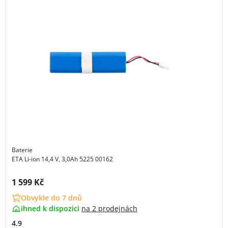
Baterie
ETA Li-ion 14,4 V, 3,0Ah 5225 00162
Cena s DPH:
1 599 Kč
Obvykle do 7 dnů
ihned k dispozici
na
2 prodejnách
4.9