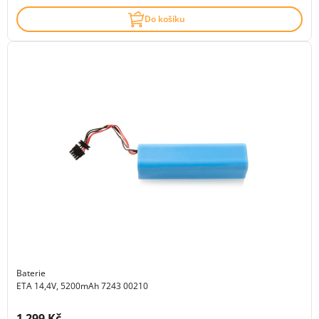
Do košíku
Baterie
ETA 14,4V, 5200mAh 7243 00210
Cena s DPH:
1 299 Kč