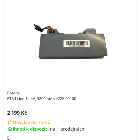
Baterie
ETA Li-ion 14,4V, 5200 mAh 4228 00100
Cena s DPH:
2 199 Kč
Obvykle do 7 dnů
ihned k dispozici
na
1 prodejnách
5