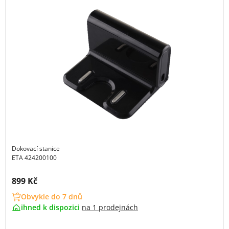
Dokovací stanice
ETA 424200100
Cena s DPH:
899 Kč
Obvykle do 7 dnů
ihned k dispozici
na
1 prodejnách