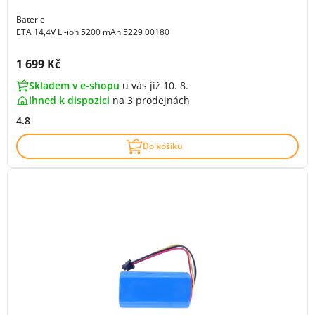
Baterie
ETA 14,4V Li-ion 5200 mAh 5229 00180
Cena s DPH:
1 699 Kč
Skladem v e-shopu
u vás již 10. 8.
ihned k dispozici
na
3 prodejnách
4.8
Do košíku