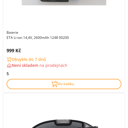
Baterie
ETA Li-ion 14,4V, 2600mAh 1248 00200
Cena s DPH:
999 Kč
Obvykle do 7 dnů
Není skladem
na
prodejnách
5
Do košíku