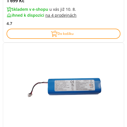
Cena s DPH:
1 699 Kč
Skladem v e-shopu
u vás již 10. 8.
ihned k dispozici
na
4 prodejnách
4.7
Do košíku