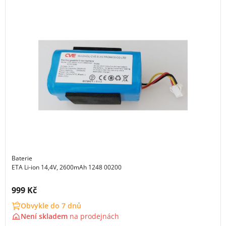
Baterie
ETA Li-ion 14,4V, 2600mAh 1248 00200
Cena s DPH:
999 Kč
Obvykle do 7 dnů
Není skladem
na
prodejnách