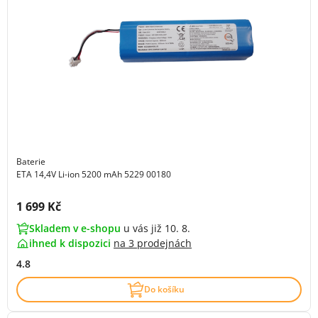
Baterie
ETA 14,4V Li-ion 5200 mAh 5229 00180
Cena s DPH:
1 699 Kč
Skladem v e-shopu
u vás již 10. 8.
ihned k dispozici
na
3 prodejnách
4.8
Do košíku