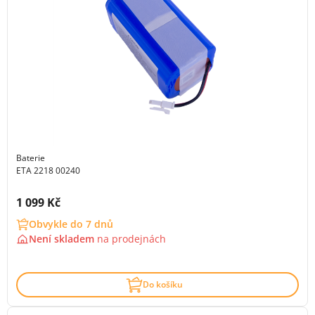
Baterie
ETA 2218 00240
Cena s DPH:
1 099 Kč
Obvykle do 7 dnů
Není skladem
na
prodejnách
Do košíku