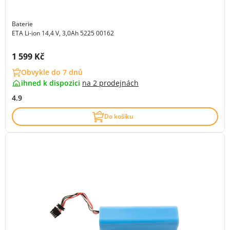
Baterie
ETA Li-ion 14,4 V, 3,0Ah 5225 00162
Cena s DPH:
1 599 Kč
Obvykle do 7 dnů
ihned k dispozici
na
2 prodejnách
4.9
Do košíku