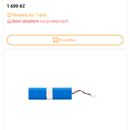
Cena s DPH:
1 699 Kč
Obvykle do 7 dnů
Není skladem
na
prodejnách
Do košíku