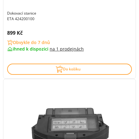
Dokovací stanice
ETA 424200100
Cena s DPH:
899 Kč
Obvykle do 7 dnů
ihned k dispozici
na
1 prodejnách
Do košíku