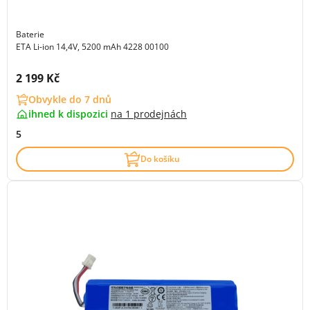
Baterie
ETA Li-ion 14,4V, 5200 mAh 4228 00100
Cena s DPH:
2 199 Kč
Obvykle do 7 dnů
ihned k dispozici
na
1 prodejnách
5
Do košíku