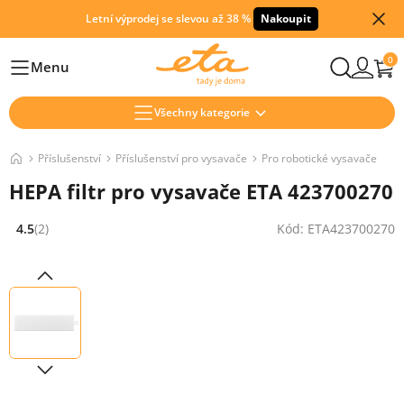
Letní výprodej se slevou až 38 %
Nakoupit
0
Menu
Hlavní
Všechny kategorie
Příslušenství
Příslušenství pro vysavače
Pro robotické vysavače
HEPA filtr pro vysavače ETA 423700270
4.5
(2)
Kód: ETA423700270
Hodnocení: 4.5 z 5 (2 recenzí)