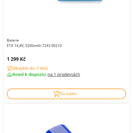
Baterie
ETA 14,4V, 5200mAh 7243 00210
Cena s DPH:
1 299 Kč
Obvykle do 7 dnů
ihned k dispozici
na
1 prodejnách
Do košíku