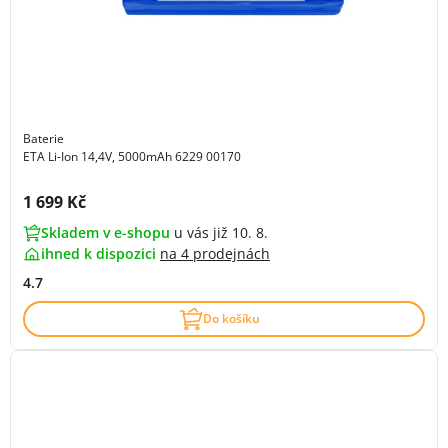
Baterie
ETA Li-Ion 14,4V, 5000mAh 6229 00170
Cena s DPH:
1 699 Kč
Skladem v e-shopu
u vás již 10. 8.
ihned k dispozici
na
4 prodejnách
4.7
Do košíku