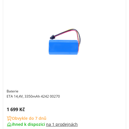
Baterie
ETA 14,4V, 3350mAh 4242 00270
Cena s DPH:
1 699 Kč
Obvykle do 7 dnů
ihned k dispozici
na
1 prodejnách