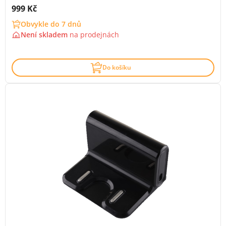
Cena s DPH:
999 Kč
Obvykle do 7 dnů
Není skladem
na
prodejnách
Do košíku