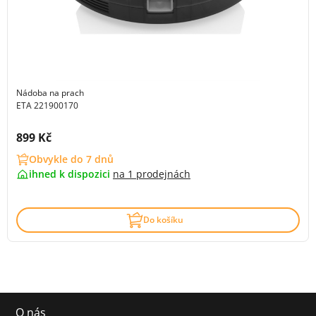
Nádoba na prach
ETA 221900170
Cena s DPH:
899 Kč
Obvykle do 7 dnů
ihned k dispozici
na
1 prodejnách
Do košíku
O nás