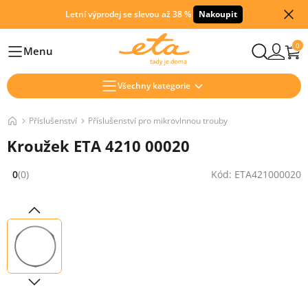
Letní výprodej se slevou až 38 %
Nakoupit
0
Menu
Hlavní
Všechny kategorie
Příslušenství
Příslušenství pro mikrovlnnou trouby
Kroužek ETA 4210 00020
0
(0)
Kód: ETA421000020
Hodnocení: 0 z 5 (0 recenzí)