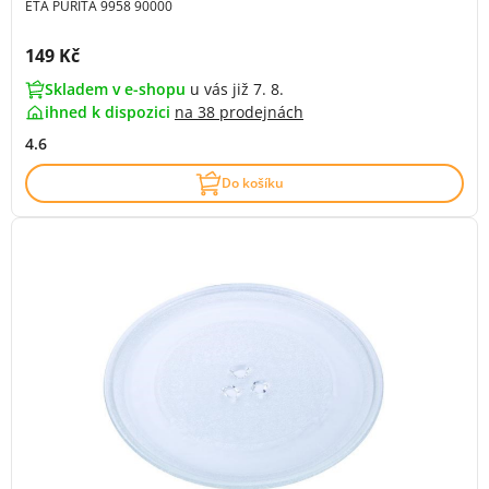
ETA PURITA 9958 90000
Cena s DPH:
149 Kč
Skladem v e-shopu
u vás již 7. 8.
ihned k dispozici
na
38 prodejnách
4.6
Do košíku