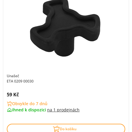
Unašeč
ETA 0209 00030
Cena s DPH:
59 Kč
Obvykle do 7 dnů
ihned k dispozici
na
1 prodejnách
Do košíku