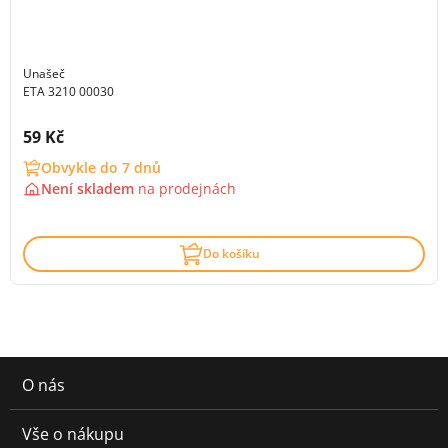
Unašeč
ETA 3210 00030
Cena s DPH:
59 Kč
Obvykle do 7 dnů
Není skladem
na
prodejnách
Do košíku
O nás
Vše o nákupu