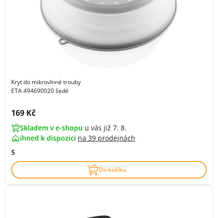
Kryt do mikrovlnné trouby
ETA 494690020 šedé
Cena s DPH:
169 Kč
Skladem v e-shopu
u vás již 7. 8.
ihned k dispozici
na
39 prodejnách
5
Do košíku