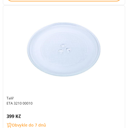
Talíř
ETA 3210 00010
Cena s DPH:
399 Kč
Obvykle do 7 dnů