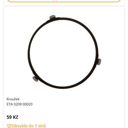
Kroužek
ETA 0209 00020
Cena s DPH:
59 Kč
Obvykle do 7 dnů