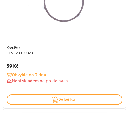
Kroužek
ETA 1209 00020
Cena s DPH:
59 Kč
Obvykle do 7 dnů
Není skladem
na
prodejnách
Do košíku