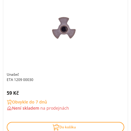
Unašeč
ETA 1209 00030
Cena s DPH:
59 Kč
Obvykle do 7 dnů
Není skladem
na
prodejnách
Do košíku