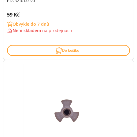
ETA 3210 00020
Cena s DPH:
59 Kč
Obvykle do 7 dnů
Není skladem
na
prodejnách
Do košíku