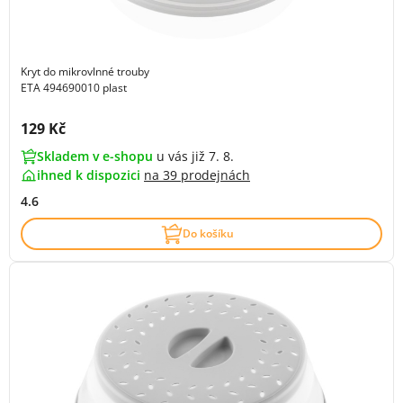
Kryt do mikrovlnné trouby
ETA 494690010 plast
Cena s DPH:
129 Kč
Skladem v e-shopu
u vás již 7. 8.
ihned k dispozici
na
39 prodejnách
4.6
Do košíku