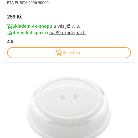
ETA PURITA 9956 90000
Cena s DPH:
259 Kč
Skladem v e-shopu
u vás již 7. 8.
ihned k dispozici
na
39 prodejnách
4.6
Do košíku