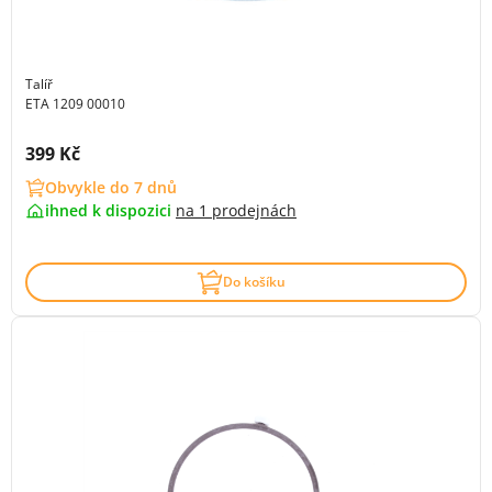
Talíř
ETA 1209 00010
Cena s DPH:
399 Kč
Obvykle do 7 dnů
ihned k dispozici
na
1 prodejnách
Do košíku