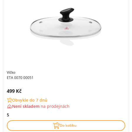
Víčko
ETA 0070 00051
Cena s DPH:
499 Kč
Obvykle do 7 dnů
Není skladem
na
prodejnách
5
Do košíku