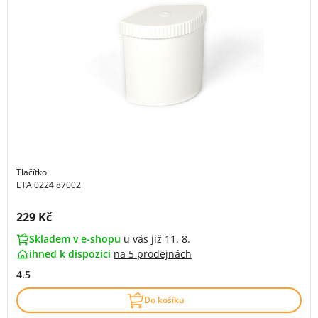
Tlačítko
ETA 0224 87002
Cena s DPH:
229 Kč
Skladem v e-shopu
u vás již 11. 8.
ihned k dispozici
na
5 prodejnách
4.5
Do košíku