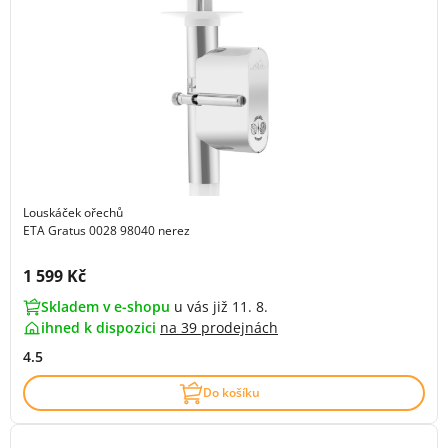
Louskáček ořechů
ETA Gratus 0028 98040 nerez
Cena s DPH:
1 599 Kč
Skladem v e-shopu
u vás již 11. 8.
ihned k dispozici
na
39 prodejnách
4.5
Do košíku