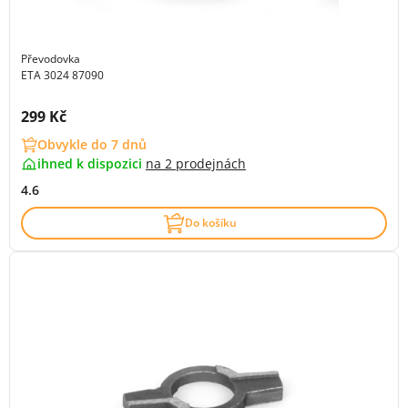
Převodovka
ETA 3024 87090
Cena s DPH:
299 Kč
Obvykle do 7 dnů
ihned k dispozici
na
2 prodejnách
4.6
Do košíku