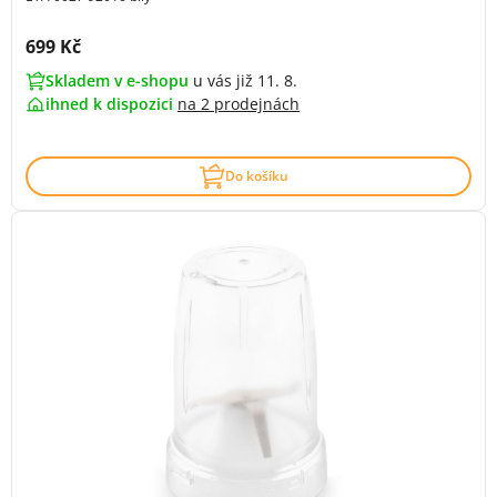
Cena s DPH:
699 Kč
Skladem v e-shopu
u vás již 11. 8.
ihned k dispozici
na
2 prodejnách
Do košíku