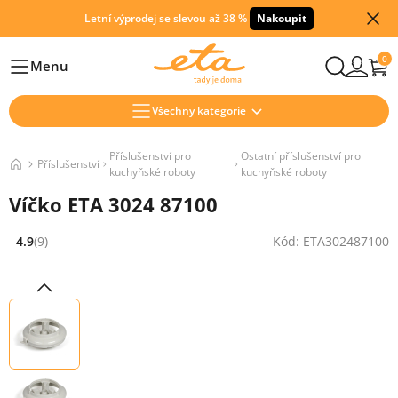
Letní výprodej se slevou až 38 %
Nakoupit
0
Menu
Hlavní
Všechny kategorie
Příslušenství pro
Ostatní příslušenství pro
Příslušenství
kuchyňské roboty
kuchyňské roboty
Víčko ETA 3024 87100
4.9
(9)
Kód: ETA302487100
Hodnocení: 4.9 z 5 (9 recenzí)