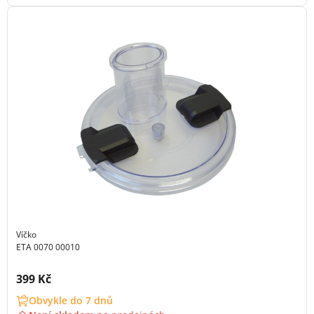
Víčko
ETA 0070 00010
Cena s DPH:
399 Kč
Obvykle do 7 dnů