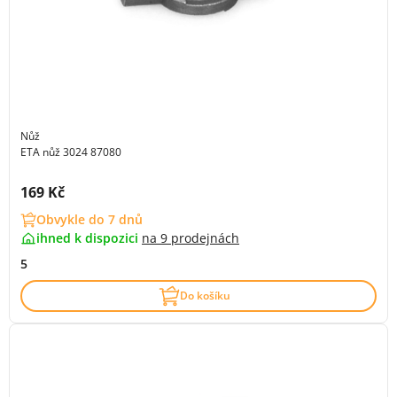
Nůž
ETA nůž 3024 87080
Cena s DPH:
169 Kč
Obvykle do 7 dnů
ihned k dispozici
na
9 prodejnách
5
Do košíku