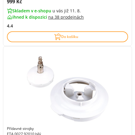
Cena s DPH:
999 Kč
Skladem v e-shopu
u vás již 11. 8.
ihned k dispozici
na
38 prodejnách
4.4
Do košíku
Přídavné strojky
ETA 0027 92010 bílý