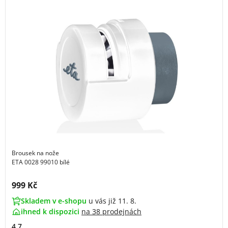
Brousek na nože
ETA 0028 99010 bílé
Cena s DPH:
999 Kč
Skladem v e-shopu
u vás již 11. 8.
ihned k dispozici
na
38 prodejnách
4.7