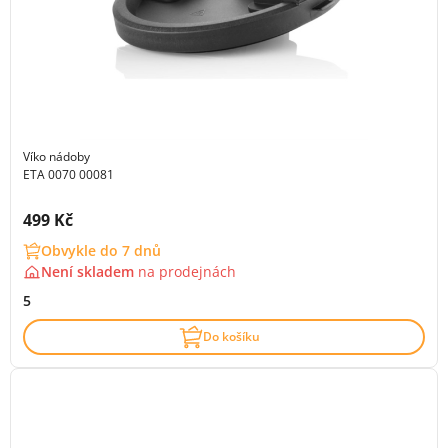
Víko nádoby
ETA 0070 00081
Cena s DPH:
499 Kč
Obvykle do 7 dnů
Není skladem
na
prodejnách
5
Do košíku