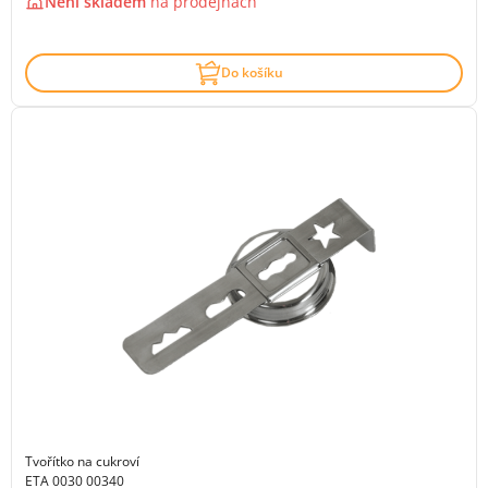
Není skladem
na
prodejnách
Do košíku
Tvořítko na cukroví
ETA 0030 00340