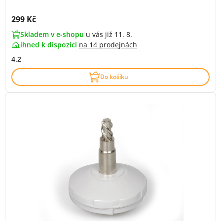
Cena s DPH:
299 Kč
Skladem v e-shopu
u vás již 11. 8.
ihned k dispozici
na
14 prodejnách
4.2
Do košíku