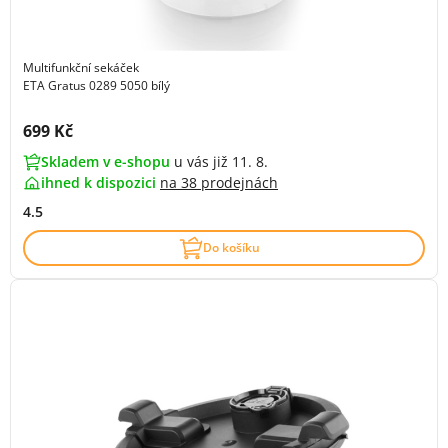
Multifunkční sekáček
ETA Gratus 0289 5050 bílý
Cena s DPH:
699 Kč
Skladem v e-shopu
u vás již 11. 8.
ihned k dispozici
na
38 prodejnách
4.5
Do košíku