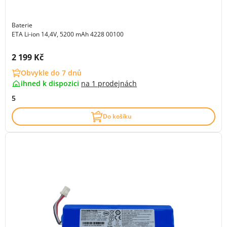
Baterie
ETA Li-ion 14,4V, 5200 mAh 4228 00100
Cena s DPH:
2 199 Kč
Obvykle do 7 dnů
ihned k dispozici
na
1 prodejnách
5
Do košíku