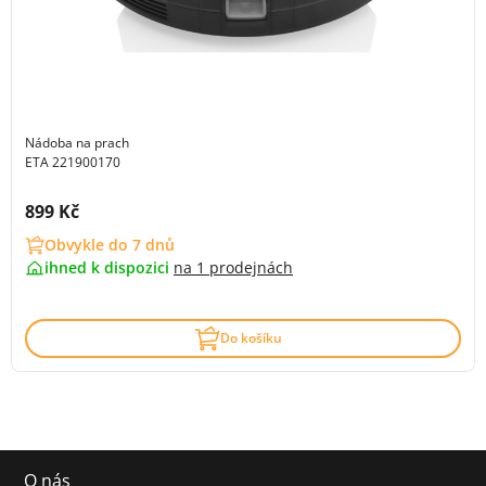
Nádoba na prach
ETA 221900170
Cena s DPH:
899 Kč
Obvykle do 7 dnů
ihned k dispozici
na
1 prodejnách
Do košíku
O nás