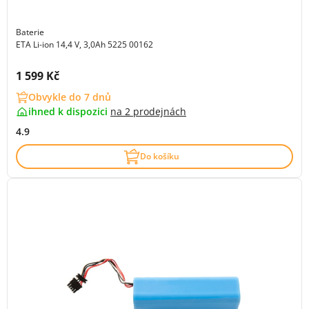
Baterie
ETA Li-ion 14,4 V, 3,0Ah 5225 00162
Cena s DPH:
1 599 Kč
Obvykle do 7 dnů
ihned k dispozici
na
2 prodejnách
4.9
Do košíku