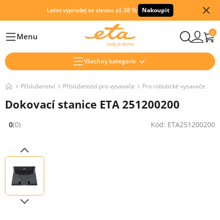
Letní výprodej se slevou až 38 %
Nakoupit
0
Menu
Hlavní
Všechny kategorie
Příslušenství
Příslušenství pro vysavače
Pro robotické vysavače
Dokovací stanice ETA 251200200
0
(0)
Kód: ETA251200200
Hodnocení: 0 z 5 (0 recenzí)