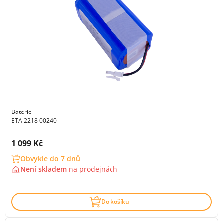
Baterie
ETA 2218 00240
Cena s DPH:
1 099 Kč
Obvykle do 7 dnů
Není skladem
na
prodejnách
Do košíku