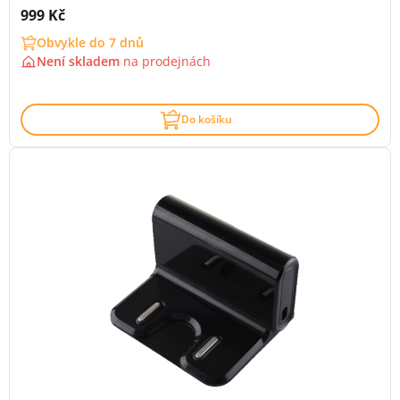
Cena s DPH:
999 Kč
Obvykle do 7 dnů
Není skladem
na
prodejnách
Do košíku