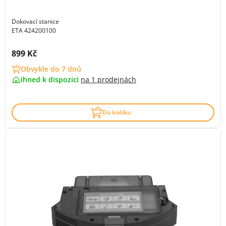
Dokovací stanice
ETA 424200100
Cena s DPH:
899 Kč
Obvykle do 7 dnů
ihned k dispozici
na
1 prodejnách
Do košíku