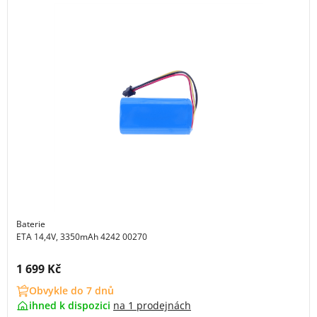
Baterie
ETA 14,4V, 3350mAh 4242 00270
Cena s DPH:
1 699 Kč
Obvykle do 7 dnů
ihned k dispozici
na
1 prodejnách