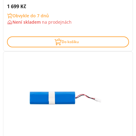
Cena s DPH:
1 699 Kč
Obvykle do 7 dnů
Není skladem
na
prodejnách
Do košíku