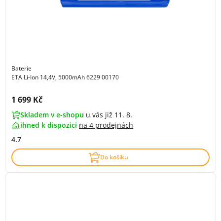
Baterie
ETA Li-Ion 14,4V, 5000mAh 6229 00170
Cena s DPH:
1 699 Kč
Skladem v e-shopu
u vás již 11. 8.
ihned k dispozici
na
4 prodejnách
4.7
Do košíku