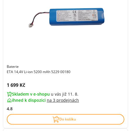
Baterie
ETA 14,4V Li-ion 5200 mAh 5229 00180
Cena s DPH:
1 699 Kč
Skladem v e-shopu
u vás již 11. 8.
ihned k dispozici
na
3 prodejnách
4.8
Do košíku