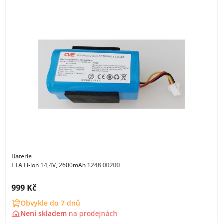
Baterie
ETA Li-ion 14,4V, 2600mAh 1248 00200
Cena s DPH:
999 Kč
Obvykle do 7 dnů
Není skladem
na
prodejnách