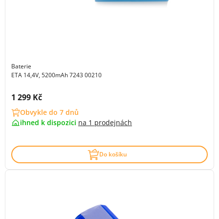
Baterie
ETA 14,4V, 5200mAh 7243 00210
Cena s DPH:
1 299 Kč
Obvykle do 7 dnů
ihned k dispozici
na
1 prodejnách
Do košíku