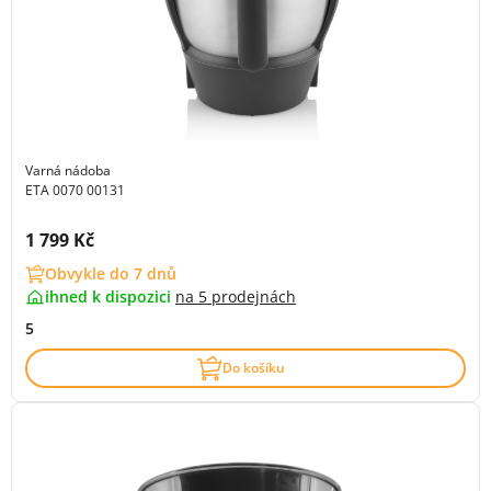
Varná nádoba
ETA 0070 00131
Cena s DPH:
1 799 Kč
Obvykle do 7 dnů
ihned k dispozici
na
5 prodejnách
5
Do košíku