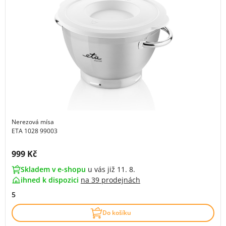
Nerezová mísa
ETA 1028 99003
Cena s DPH:
999 Kč
Skladem v e-shopu
u vás již 11. 8.
ihned k dispozici
na
39 prodejnách
5
Do košíku