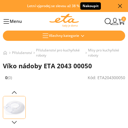
Letní výprodej se slevou až 38 %
Nakoupit
0
Menu
Hlavní
Všechny kategorie
Příslušenství pro kuchyňské
Mísy pro kuchyňské
Příslušenství
roboty
roboty
Víko nádoby ETA 2043 00050
0
(0)
Kód: ETA204300050
Hodnocení: 0 z 5 (0 recenzí)