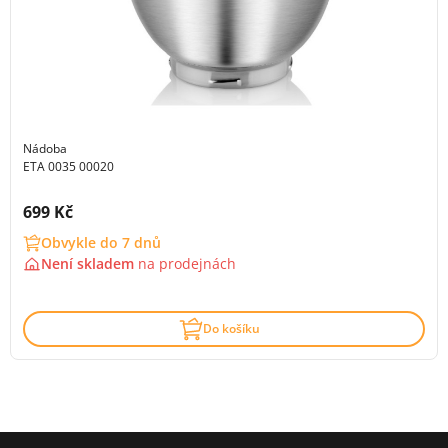
Nádoba
ETA 0035 00020
Cena s DPH:
699 Kč
Obvykle do 7 dnů
Není skladem
na
prodejnách
Do košíku