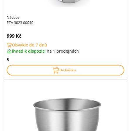
Nádoba
ETA 3023 00040
Cena s DPH:
999 Kč
Obvykle do 7 dnů
ihned k dispozici
na
1 prodejnách
5
Do košíku