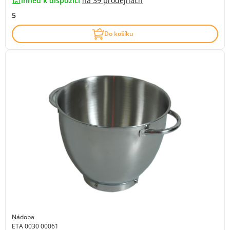
ihned k dispozici
na
39 prodejnách
5
Do košíku
Nádoba
ETA 0030 00061