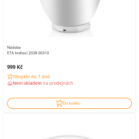
Nádoba
ETA hnětací 2038 00310
Cena s DPH:
999 Kč
Obvykle do 7 dnů
Není skladem
na
prodejnách
Do košíku