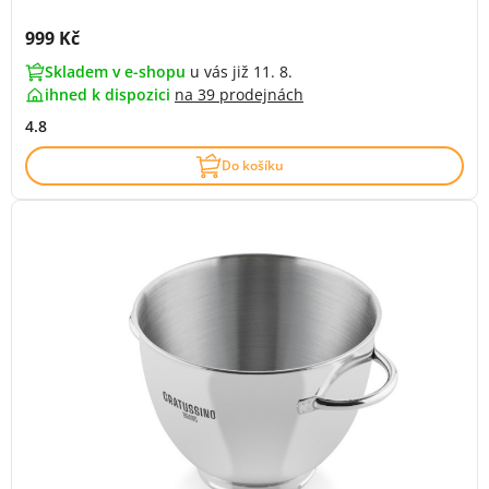
Cena s DPH:
999 Kč
Skladem v e-shopu
u vás již 11. 8.
ihned k dispozici
na
39 prodejnách
4.8
Do košíku