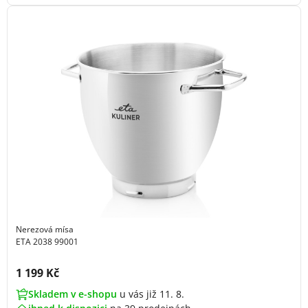
Nerezová mísa
ETA 2038 99001
Cena s DPH:
1 199 Kč
Skladem v e-shopu
u vás již 11. 8.