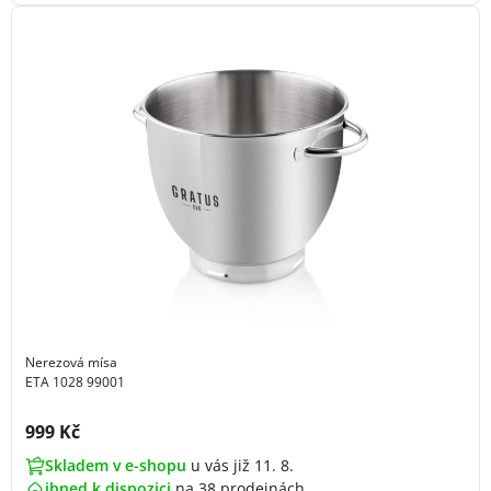
Nerezová mísa
ETA 1028 99001
Cena s DPH:
999 Kč
Skladem v e-shopu
u vás již 11. 8.
ihned k dispozici
na
38 prodejnách