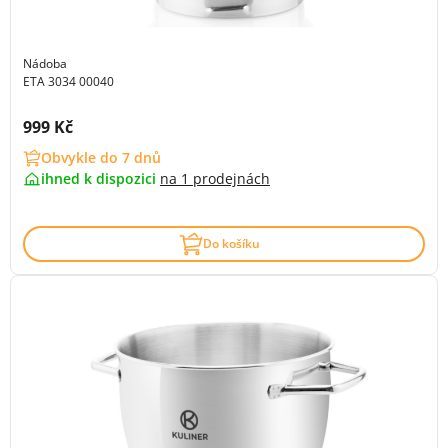
Nádoba
ETA 3034 00040
Cena s DPH:
999 Kč
Obvykle do 7 dnů
ihned k dispozici
na
1 prodejnách
Do košíku