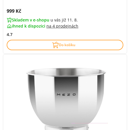
Cena s DPH:
999 Kč
Skladem v e-shopu
u vás již 11. 8.
ihned k dispozici
na
4 prodejnách
4.7
Do košíku