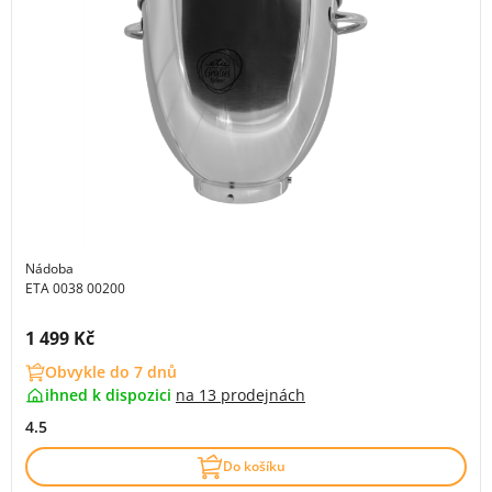
Nádoba
ETA 0038 00200
Cena s DPH:
1 499 Kč
Obvykle do 7 dnů
ihned k dispozici
na
13 prodejnách
4.5
Do košíku