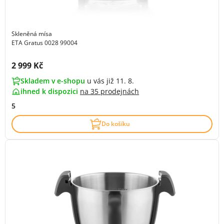
Skleněná mísa
ETA Gratus 0028 99004
Cena s DPH:
2 999 Kč
Skladem v e-shopu
u vás již 11. 8.
ihned k dispozici
na
35 prodejnách
5
Do košíku