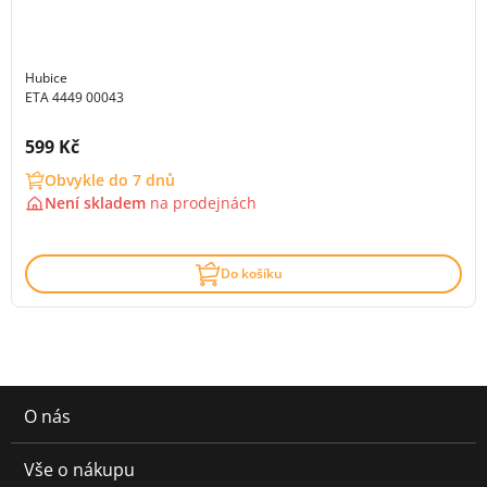
Hubice
ETA 4449 00043
Cena s DPH:
599 Kč
Obvykle do 7 dnů
Není skladem
na
prodejnách
Do košíku
O nás
Vše o nákupu