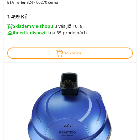
ETA Terier 3247 00270 černá
Cena s DPH:
1 499 Kč
Skladem v e-shopu
u vás již 10. 8.
ihned k dispozici
na
35 prodejnách
Do košíku