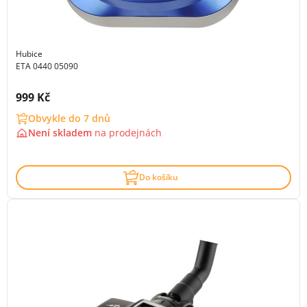
Hubice
ETA 0440 05090
Cena s DPH:
999 Kč
Obvykle do 7 dnů
Není skladem
na
prodejnách
Do košíku