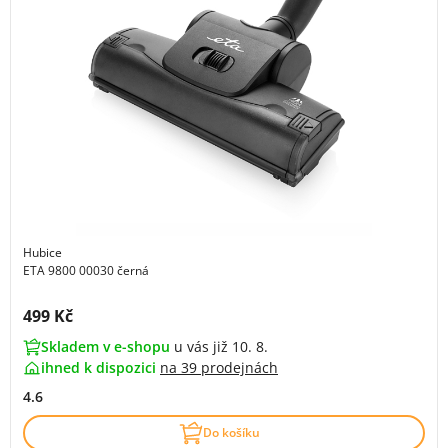
Hubice
ETA 9800 00030 černá
Cena s DPH:
499 Kč
Skladem v e-shopu
u vás již 10. 8.
ihned k dispozici
na
39 prodejnách
4.6
Do košíku