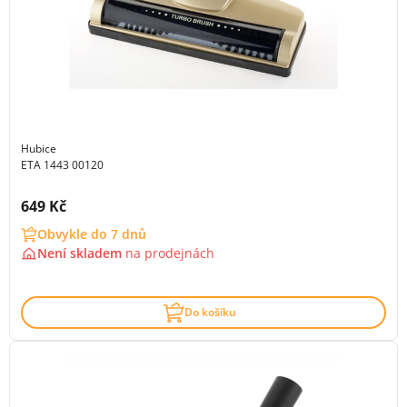
Hubice
ETA 1443 00120
Cena s DPH:
649 Kč
Obvykle do 7 dnů
Není skladem
na
prodejnách
Do košíku