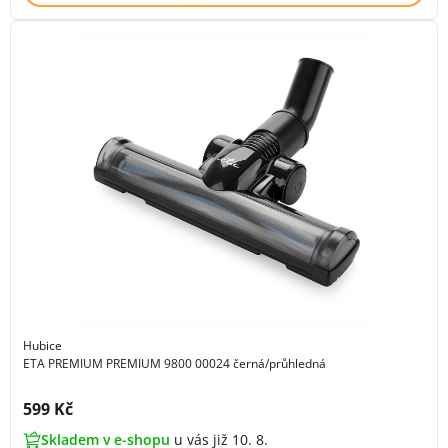
Hubice
ETA PREMIUM PREMIUM 9800 00024 černá/průhledná
Cena s DPH:
599 Kč
Skladem v e-shopu
u vás již 10. 8.