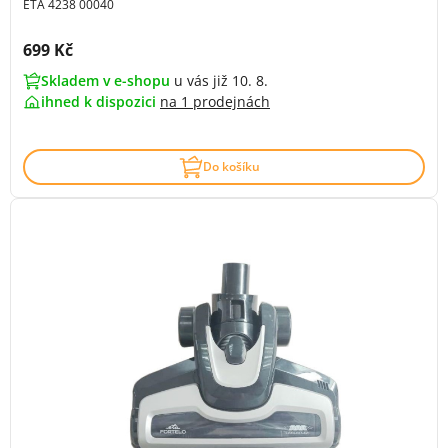
ETA 4238 00040
Cena s DPH:
699 Kč
Skladem v e-shopu
u vás již 10. 8.
ihned k dispozici
na
1 prodejnách
Do košíku