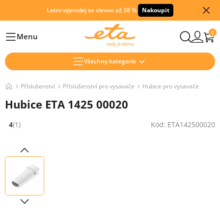
Letní výprodej se slevou až 38 %
Nakoupit
0
Menu
Hlavní
Všechny kategorie
Příslušenství
Příslušenství pro vysavače
Hubice pro vysavače
Hubice ETA 1425 00020
4
(1)
Kód: ETA142500020
Hodnocení: 4 z 5 (1 recenzí)