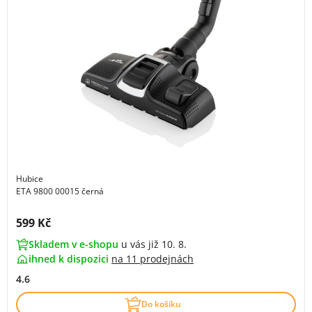
Hubice
ETA 9800 00015 černá
Cena s DPH:
599 Kč
Skladem v e-shopu
u vás již 10. 8.
ihned k dispozici
na
11 prodejnách
4.6
Do košíku