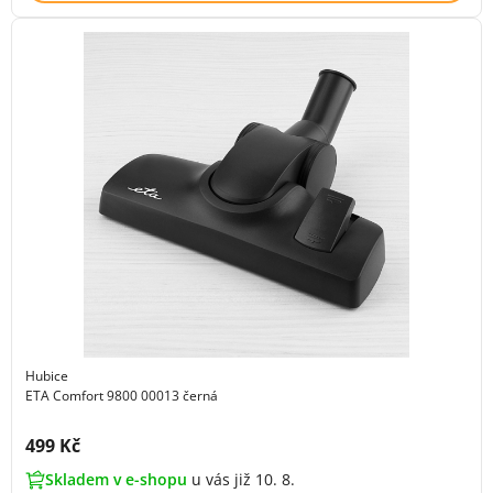
Hubice
ETA Comfort 9800 00013 černá
Cena s DPH:
499 Kč
Skladem v e-shopu
u vás již 10. 8.