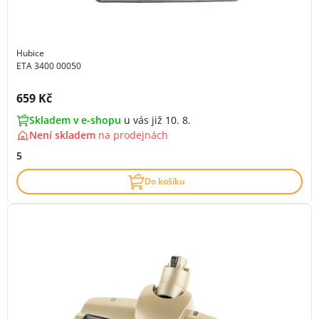
Hubice
ETA 3400 00050
Cena s DPH:
659 Kč
Skladem v e-shopu
u vás již 10. 8.
Není skladem
na
prodejnách
5
Do košíku