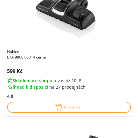
Hubice
ETA 9800 00014 černá
Cena s DPH:
599 Kč
Skladem v e-shopu
u vás již 10. 8.
ihned k dispozici
na
27 prodejnách
4.8
Do košíku