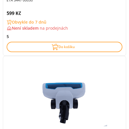
ETA 3447 00030
Cena s DPH:
599 Kč
Obvykle do 7 dnů
Není skladem
na
prodejnách
5
Do košíku