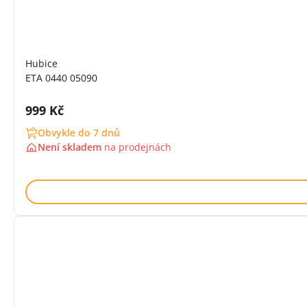
Hubice
ETA 0440 05090
Cena s DPH:
999 Kč
Obvykle do 7 dnů
Není skladem
na
prodejnách