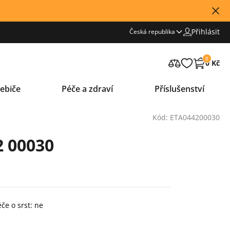
Přihlásit
Česká republika
0
0 Kč
ebiče
Péče a zdraví
Příslušenství
Kód: ETA044200030
2 00030
če o srst: ne