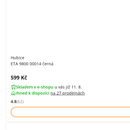
Hubice
ETA 9800 00014 černá
Cena s DPH:
599 Kč
Skladem v e-shopu
u vás již 11. 8.
ihned k dispozici
na
27 prodejnách
4.8
(62)
Hodnocení: 4.8 z 5 (62 recenzí)