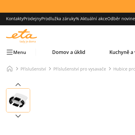
Kontakty
Prodejny
Prodlužka záruky
% Aktuální akce
Odběr novinek
Domov a úklid
Kuchyně a 
Menu
Příslušenství
Příslušenství pro vysavače
Hubice pr