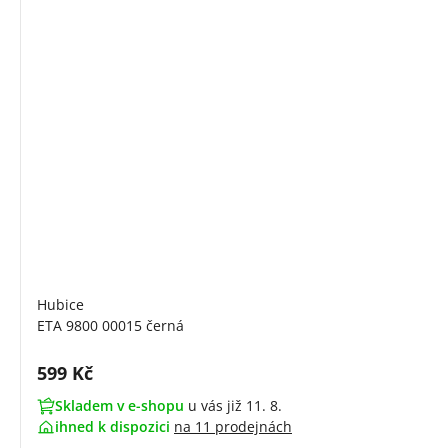
Hubice
ETA 9800 00015 černá
Cena s DPH:
599 Kč
Skladem v e-shopu
u vás již 11. 8.
ihned k dispozici
na
11 prodejnách