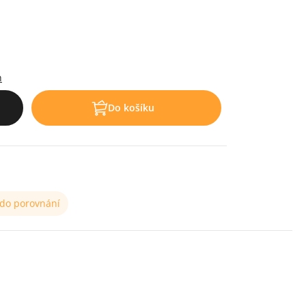
.
h
Do košíku
 do porovnání