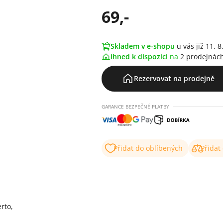
69,-
Skladem v e-shopu
u vás již 11. 8
ihned k dispozici
na
2 prodejnác
Rezervovat na prodejně
GARANCE BEZPEČNÉ PLATBY
Přidat do oblíbených
Přidat
rto,