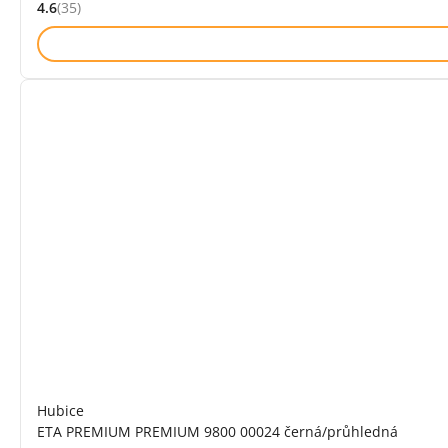
4.6
(35)
Hodnocení: 4.6 z 5 (35 recenzí)
Hubice
ETA PREMIUM PREMIUM 9800 00024 černá/průhledná