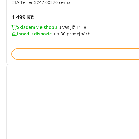
ETA Terier 3247 00270 černá
Cena s DPH:
1 499 Kč
Skladem v e-shopu
u vás již 11. 8.
ihned k dispozici
na
36 prodejnách