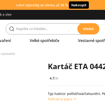
Letní výprodej se slevou až 38 %
Nakoupit
 a slev
Hledat
vaření
Velké spotřebiče
Vestavné spotř
o vysavače
Kartáč ETA 044
4.7
(3)
Hodnocení: 4.7 z 5 (3 recenzí)
Typ hubice: polštářová/čalounění, Pé
Podrobný popis