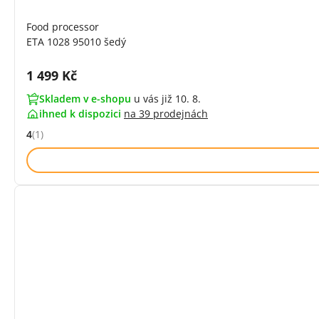
Food processor
ETA 1028 95010 šedý
Cena s DPH:
1 499 Kč
Skladem v e-shopu
u vás již 10. 8.
ihned k dispozici
na
39 prodejnách
4
(1)
Hodnocení: 4 z 5 (1 recenzí)