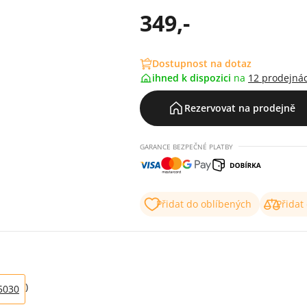
349,-
Dostupnost na dotaz
ihned k dispozici
na
12 prodejná
Rezervovat na prodejně
GARANCE BEZPEČNÉ PLATBY
Přidat do oblíbených
Přidat
)
5030