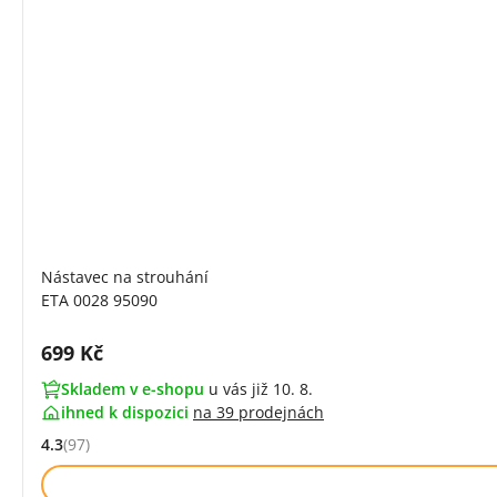
Nástavec na strouhání
ETA 0028 95090
Cena s DPH:
699 Kč
Skladem v e-shopu
u vás již 10. 8.
ihned k dispozici
na
39 prodejnách
4.3
(97)
Hodnocení: 4.3 z 5 (97 recenzí)