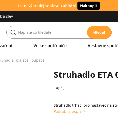
Letní výprodej se slevou až 38 %
Nakoupit
 a slev
Hledat
vaření
Velké spotřebiče
Vestavné spotř
ruhadla, kráječe, loupače
Struhadlo ETA 
4
(15)
Hodnocení: 4 z 5 (15 recenzí)
Struhadlo trhací pro nástavec na s
Podrobný popis