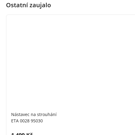
Ostatní zaujalo
Nástavec na strouhání
ETA 0028 95030
Cena s DPH: