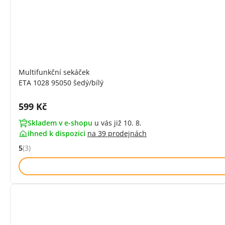
Multifunkční sekáček
ETA 1028 95050 šedý/bílý
Cena s DPH:
599 Kč
Skladem v e-shopu
u vás již 10. 8.
ihned k dispozici
na
39 prodejnách
5
(3)
Hodnocení: 5 z 5 (3 recenzí)