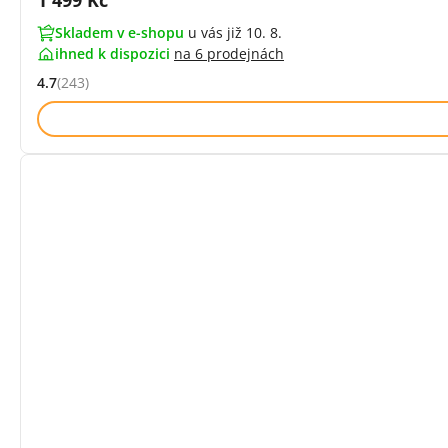
1 499 Kč
Skladem v e-shopu
u vás již 10. 8.
ihned k dispozici
na
6 prodejnách
4.7
(243)
Hodnocení: 4.7 z 5 (243 recenzí)