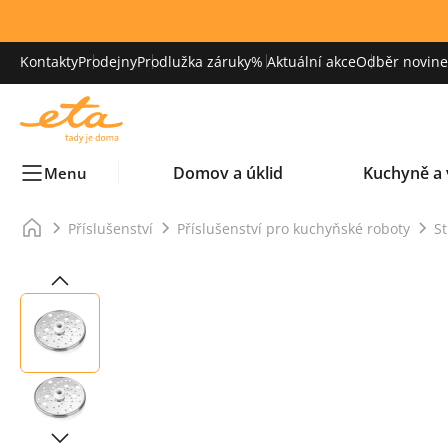
Kontakty
Prodejny
Prodlužka záruky
% Aktuální akce
Odběr novinek
Domov a úklid
Kuchyně a 
Menu
Příslušenství
Příslušenství pro kuchyňské roboty
St