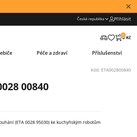
Přihlásit
Česká republika
0
0 Kč
ebiče
Péče a zdraví
Příslušenství
Kód: ETA002800840
0028 00840
trouhání (ETA 0028 95030) ke kuchyňským robotům